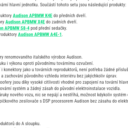
ární hlavní jednotku. Součástí tohoto setu jsou následující produkty:
duktory
Audison APBMW K4E
do předních dveří.
ory
Audison APBMW X4E
do zadních dveří.
on APBMW S8-4
pod přední sedačky.
produktory
Audison APBMW A4E-1
.
ry renomovaného italského výrobce Audison.
uku i výkonu oproti původnímu továrnímu ozvučení.
í i konektory jako u továrních reproduktorů, není potřeba žádné přísluš
 zachování původního vzhledu interiéru bez jakýchkoliv úprav.
ofery jsou díky vysoké citlivosti vhodné pro zapojení na tovární hlav
tovární systém a žádný zásah do původní elektroinstalace vozidla.
záruky nového vozu, nic se nepájí a nestříhá, možnost kdykoliv systé
pičkového zesilovače s DSP procesorem Audison bez zásahu do elektr
oduktorů do A sloupku.