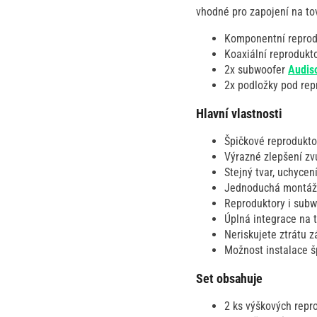
vhodné pro zapojení na tov
Komponentní repro
Koaxiální reprodukt
2x subwoofer
Audis
2x podložky pod re
Hlavní vlastnosti
Špičkové reprodukto
Výrazné zlepšení zv
Stejný tvar, uchycen
Jednoduchá montáž a
Reproduktory i subwo
Úplná integrace na 
Neriskujete ztrátu 
Možnost instalace š
Set obsahuje
2 ks výškových repr