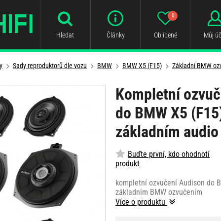
0
Hledat
Články
Oblíbené
Můj úč
y
Sady reproduktorů dle vozu
BMW
BMW X5 (F15)
Základní BMW oz
Kompletní ozvuč
do BMW X5 (F15
základním audi
Buďte první, kdo ohodnotí
produkt
kompletní ozvučení Audison do 
základním BMW ozvučením
Více o produktu