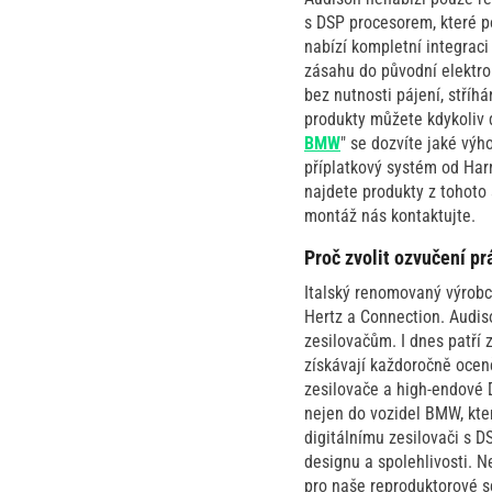
s DSP procesorem, které p
nabízí kompletní integrac
zásahu do původní elektro
bez nutnosti pájení, stříh
produkty můžete kdykoliv 
BMW
" se dozvíte jaké výh
příplatkový systém od Har
najdete produkty z tohoto
montáž nás kontaktujte.
Proč zvolit ozvučení p
Italský renomovaný výrob
Hertz a Connection. Audis
zesilovačům. I dnes patří 
získávají každoročně oceně
zesilovače a high-endové 
nejen do vozidel BMW, kte
digitálnímu zesilovači s 
designu a spolehlivosti. 
pro naše reproduktorové s