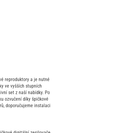
é reproduktory a je nutné
ky ve vyšších stupních
vní set z naší nabídky. Po
ku ozvučení díky špičkové
erů, doporučujeme instalaci
čkové digitální zesilovače