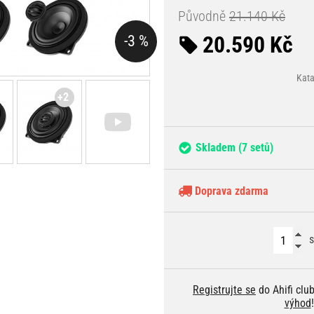
Původně
21.140 Kč
20.590 Kč
-3 %
Kata
+2
Skladem
(7 setů)
Doprava zdarma
s
Registrujte se
do Ahifi clu
výhod
!