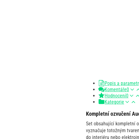
Popis a paramet
Komentáře
0
Hodnocení
0
Kategorie
Kompletní ozvučení Au
Set obsahující kompletní 
vyznačuje totožným tvarem 
do interiéru nebo elektroi