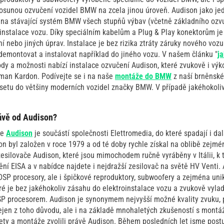
osunou ozvučení vozidel BMW na zcela jinou úroveň. Audison jako jed
i na stávající systém BMW všech stupňů výbav (včetně základního ozv
instalace vozu. Díky speciálním kabelům a Plug & Play konektorům je
ání nebo jiných úprav. Instalace je bez rizika ztráty záruky nového voz
demontovat a instalovat například do jiného vozu. V našem článku "
j
ody a možnosti nabízí instalace ozvučení Audison, které zvukově i vý
man Kardon. Podívejte se i na naše
montáže do BMW
z naší brněnské
 setu do většiny moderních vozidel značky BMW. V případě jakéhokoli
rávě od Audison?
ce
Audison
je součástí společnosti Elettromedia, do které spadají i dal
on byl založen v roce 1979 a od té doby rychle získal na oblibě zejm
zesilovače Audison, které jsou mimochodem ručně vyráběny v Itálii, k
ní EISA a v nabídce najdete i nejdražší zesilovač na světě HV Venti.
DSP procesory, ale i špičkové reproduktory, subwoofery a zejména uni
ré je bez jakéhokoliv zásahu do elektroinstalace vozu a zvukově vy
DSP procesorem. Audison je synonymem nejvyšší možné kvality zvuku, 
Nejen z toho důvodu, ale i na základě mnohaletých zkušeností s mon
ety a montáže zvolili právě Audison. Během posledních let jsme post