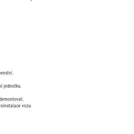
enství.
ní jednotku.
m demontovat.
oinstalace vozu.