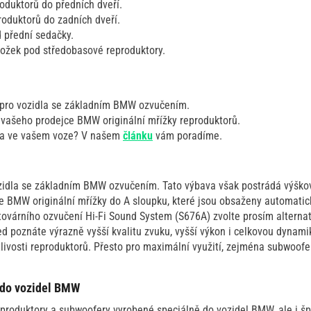
oduktorů do předních dveří.
roduktorů do zadních dveří.
 přední sedačky.
ložek pod středobasové reproduktory.
 pro vozidla se základním BMW ozvučením.
 vašeho prodejce BMW originální mřížky reproduktorů.
ava ve vašem voze? V našem
článku
vám poradíme.
ozidla se základním BMW ozvučením. Tato výbava však postrádá výškov
e BMW originální mřížky do A sloupku, které jsou obsaženy automatic
továrního ozvučení Hi-Fi Sound System (S676A) zvolte prosím alternati
d poznáte výrazně vyšší kvalitu zvuku, vyšší výkon i celkovou dynami
tlivosti reproduktorů. Přesto pro maximální využití, zejména subwoof
.
 do vozidel BMW
produktory a subwoofery vyrobené speciálně do vozidel BMW, ale i špi