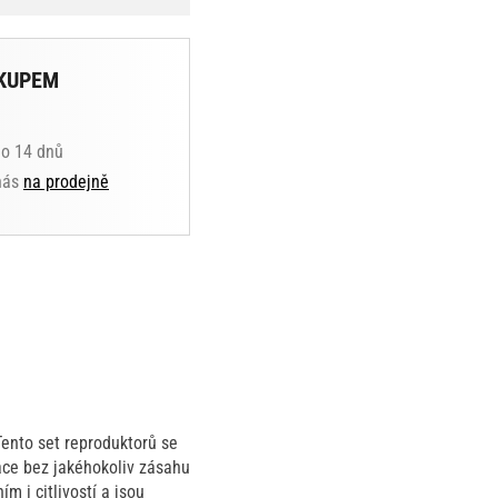
KUPEM
do 14 dnů
 nás
na prodejně
Tento set reproduktorů se
lace bez jakéhokoliv zásahu
m i citlivostí a jsou