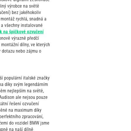
iný výrobce na světě
učení) bez jakéhokoliv
 montáž rychlá, snadná a
u a všechny instalované
ak na špičkové ozvučení
konově výrazně předčí
 montážní dílny, ve kterých
v dotazu nebo zájmu o
ší populární italské značky
éna díky svým legendárním
 těm nejlepším na světě,
 Audison ale nejsou pouze
kátní řešení ozvučení
laděné na maximum díky
perfektního zpracování,
tážemi do vozidel BMW jsme
upně na naší dílně