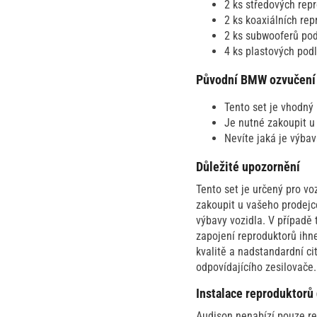
2 ks středových repr
2 ks koaxiálních rep
2 ks subwooferů pod
4 ks plastových pod
Původní BMW ozvučení
Tento set je vhodný
Je nutné zakoupit u
Nevíte jaká je výb
Důležité upozornění
Tento set je určený pro v
zakoupit u vašeho prodejc
výbavy vozidla. V případě 
zapojení reproduktorů ihne
kvalitě a nadstandardní ci
odpovídajícího zesilovače
Instalace reproduktorů
Audison nenabízí pouze re