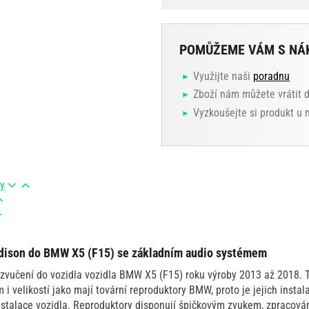
POMŮŽEME VÁM S NÁ
Využijte naši
poradnu
Zboží nám můžete vrátit 
Vyzkoušejte si produkt u
ry
dison do BMW X5 (F15) se základním audio systémem
ozvučení do vozidla vozidla BMW X5 (F15) roku výroby 2013 až 2018. 
i velikostí jako mají tovární reproduktory BMW, proto je jejich insta
nstalace vozidla. Reproduktory disponují špičkovým zvukem, zpracování