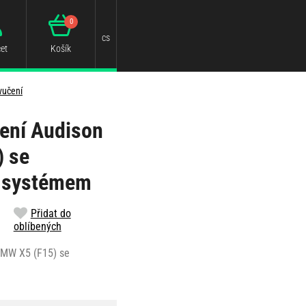
0
cs
et
Košík
vučení
ení Audison
) se
o systémem
Přidat do
oblíbených
BMW X5 (F15) se