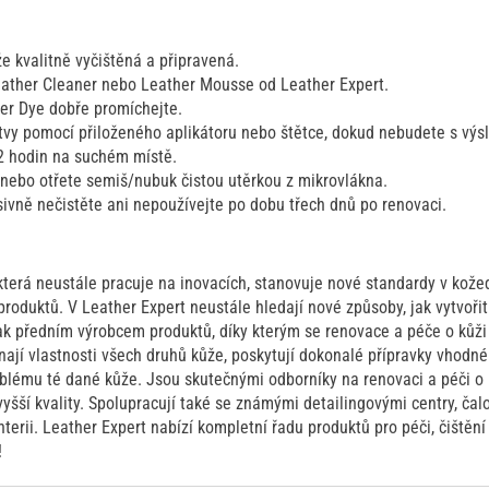
ůže kvalitně vyčištěná a připravená.
Leather Cleaner nebo Leather Mousse od Leather Expert.
er Dye dobře promíchejte.
tvy pomocí přiloženého aplikátoru nebo štětce, dokud nebudete s výs
2 hodin na suchém místě.
nebo otřete semiš/nubuk čistou utěrkou z mikrovlákna.
ivně nečistěte ani nepoužívejte po dobu třech dnů po renovaci.
 která neustále pracuje na inovacích, stanovuje nové standardy v kož
roduktů. V Leather Expert neustále hledají nové způsoby, jak vytvoři
tak předním výrobcem produktů, díky kterým se renovace a péče o kůži
ají vlastnosti všech druhů kůže, poskytují dokonalé přípravky vhodné
oblému té dané kůže. Jsou skutečnými odborníky na renovaci a péči o
jvyšší kvality. Spolupracují také se známými detailingovými centry, čal
terii. Leather Expert nabízí kompletní řadu produktů pro péči, čištění
!