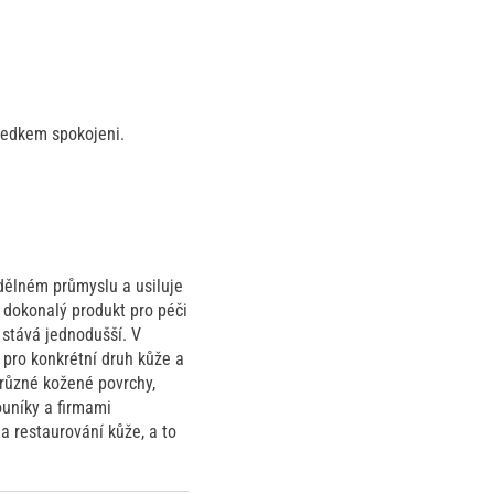
ledkem spokojeni.
edělném průmyslu a usiluje
t dokonalý produkt pro péči
 stává jednodušší. V
 pro konkrétní druh kůže a
 různé kožené povrchy,
ouníky a firmami
 a restaurování kůže, a to