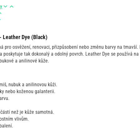
ry
- Leather Dye (Black)
ná pro osvěžení, renovaci, přizpůsobení nebo změnu barvy na tmavší. 
 a poskytuje tak dokonalý a odolný povrch. Leather Dye se používá na
bukové a anilinové kůže.
iš, nubuk a anilinovou kůži.
lky nebo koženou galanterii.
arvu.
 částí než je kůže samotná.
ostním vlivům.
balení.