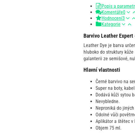
Popis a paramet
Komentáře
0
Hodnocení
3
Kategorie
Barvivo Leather Expert 
Leather Dye je barva urče
hluboko do struktury kůže
galanterii ze semišové, nu
Hlavní vlastnosti
Černé barvivo na sem
Super na boty, kabe
Dodává kůži sytou b
Nevybledne.
Neproniká do jiných
Odolné vůči povětrn
Aplikátor a štětec v 
Objem 75 ml.