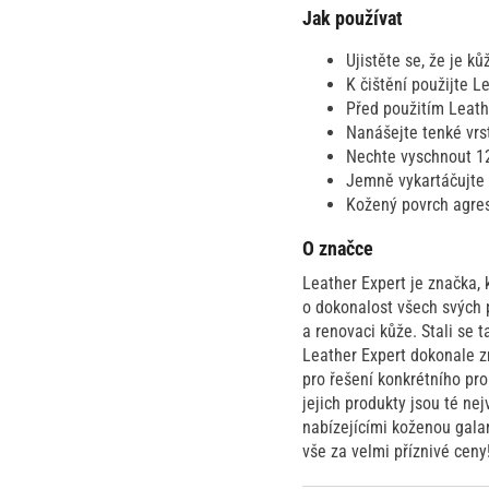
Jak používat
Ujistěte se, že je k
K čištění použijte 
Před použitím Leath
Nanášejte tenké vrs
Nechte vyschnout 1
Jemně vykartáčujte 
Kožený povrch agres
O značce
Leather Expert je značka,
o dokonalost všech svých p
a renovaci kůže. Stali se 
Leather Expert dokonale zn
pro řešení konkrétního pr
jejich produkty jsou té ne
nabízejícími koženou galan
vše za velmi příznivé ceny