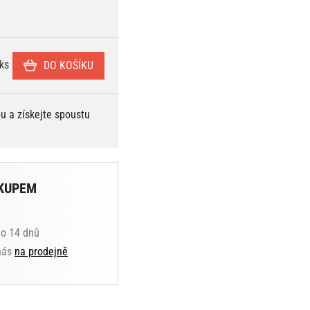
ks
DO KOŠÍKU
bu a získejte spoustu
KUPEM
do 14 dnů
 nás
na prodejně