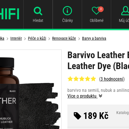
0
Hledat
Články
Oblíbené
Můj úč
ika
Interiér
Péče o kůži
Renovace kůže
Barvy a barviva
Barvivo Leather 
Leather Dye (Bla
(
3 hodnocení
)
barvivo na semiš, nubuk a anilino
Více o produktu
189 Kč
Katalog