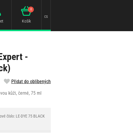
0
cs
et
Košík
Expert -
ck)
Přidat do oblíbených
vou kůži, černé, 75 ml
ové číslo: LE-DYE 75 BLACK