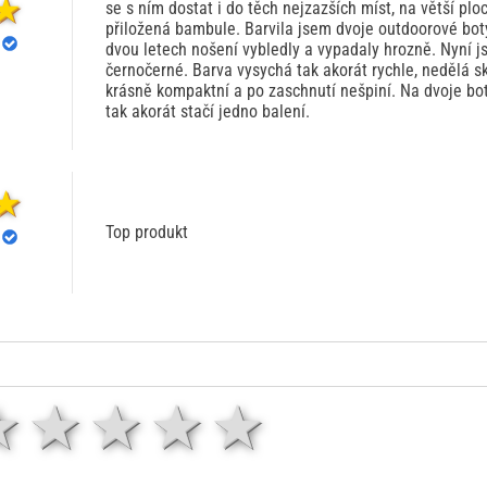
se s ním dostat i do těch nejzazších míst, na větší plo
přiložená bambule. Barvila jsem dvoje outdoorové bot
dvou letech nošení vybledly a vypadaly hrozně. Nyní j
černočerné. Barva vysychá tak akorát rychle, nedělá s
krásně kompaktní a po zaschnutí nešpiní. Na dvoje bo
tak akorát stačí jedno balení.
Top produkt
1 hvězda
2 hvězdy
3 hvězdy
4 hvězdy
5 hvězd