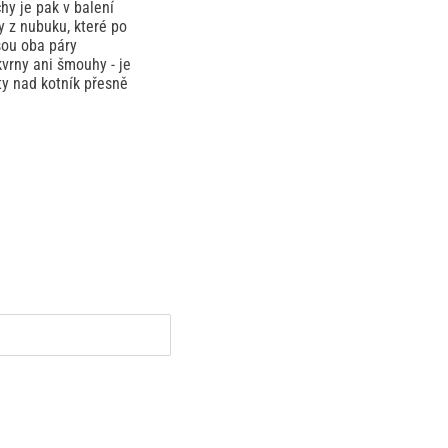
chy je pak v balení
y z nubuku, které po
sou oba páry
kvrny ani šmouhy - je
ty nad kotník přesně