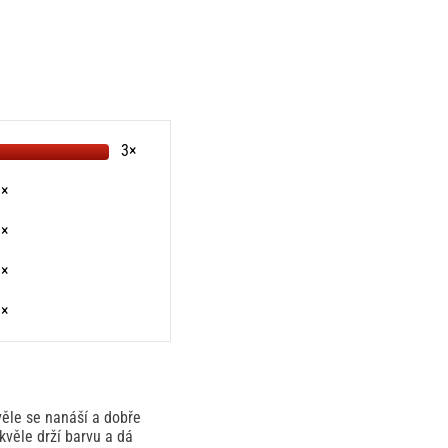
3×
0×
0×
0×
0×
věle se nanáší a dobře
skvěle drží barvu a dá