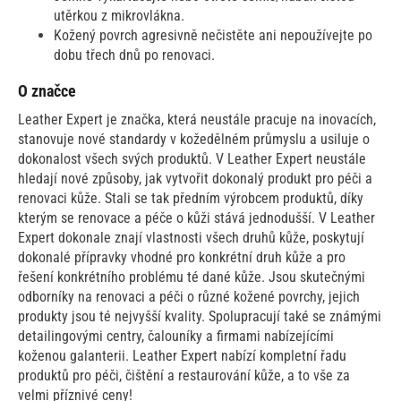
utěrkou z mikrovlákna.
Kožený povrch agresivně nečistěte ani nepoužívejte po
dobu třech dnů po renovaci.
O značce
Leather Expert je značka, která neustále pracuje na inovacích,
stanovuje nové standardy v kožedělném průmyslu a usiluje o
dokonalost všech svých produktů. V Leather Expert neustále
hledají nové způsoby, jak vytvořit dokonalý produkt pro péči a
renovaci kůže. Stali se tak předním výrobcem produktů, díky
kterým se renovace a péče o kůži stává jednodušší. V Leather
Expert dokonale znají vlastnosti všech druhů kůže, poskytují
dokonalé přípravky vhodné pro konkrétní druh kůže a pro
řešení konkrétního problému té dané kůže. Jsou skutečnými
odborníky na renovaci a péči o různé kožené povrchy, jejich
produkty jsou té nejvyšší kvality. Spolupracují také se známými
detailingovými centry, čalouníky a firmami nabízejícími
koženou galanterii. Leather Expert nabízí kompletní řadu
produktů pro péči, čištění a restaurování kůže, a to vše za
velmi příznivé ceny!