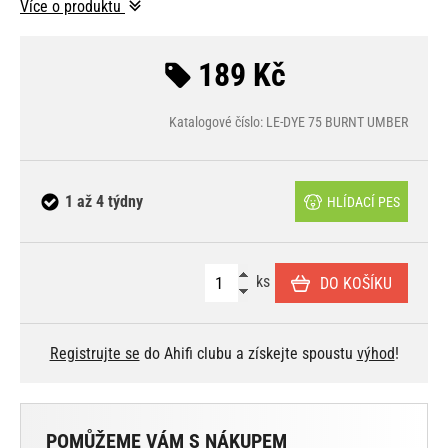
Více o produktu
189 Kč
Katalogové číslo: LE-DYE 75 BURNT UMBER
1 až 4 týdny
HLÍDACÍ PES
ks
DO KOŠÍKU
Registrujte se
do Ahifi clubu a získejte spoustu
výhod
!
POMŮŽEME VÁM S NÁKUPEM