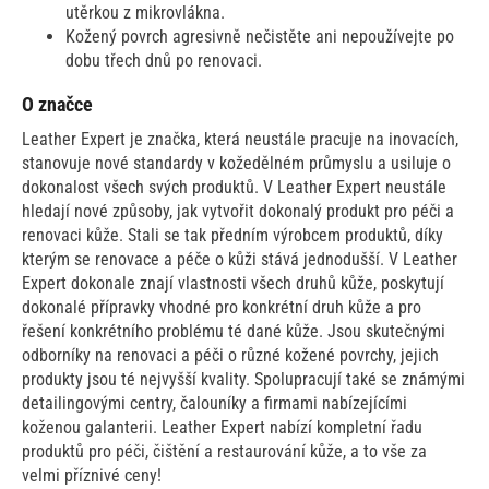
utěrkou z mikrovlákna.
Kožený povrch agresivně nečistěte ani nepoužívejte po
dobu třech dnů po renovaci.
O značce
Leather Expert je značka, která neustále pracuje na inovacích,
stanovuje nové standardy v kožedělném průmyslu a usiluje o
dokonalost všech svých produktů. V Leather Expert neustále
hledají nové způsoby, jak vytvořit dokonalý produkt pro péči a
renovaci kůže. Stali se tak předním výrobcem produktů, díky
kterým se renovace a péče o kůži stává jednodušší. V Leather
Expert dokonale znají vlastnosti všech druhů kůže, poskytují
dokonalé přípravky vhodné pro konkrétní druh kůže a pro
řešení konkrétního problému té dané kůže. Jsou skutečnými
odborníky na renovaci a péči o různé kožené povrchy, jejich
produkty jsou té nejvyšší kvality. Spolupracují také se známými
detailingovými centry, čalouníky a firmami nabízejícími
koženou galanterii. Leather Expert nabízí kompletní řadu
produktů pro péči, čištění a restaurování kůže, a to vše za
velmi příznivé ceny!