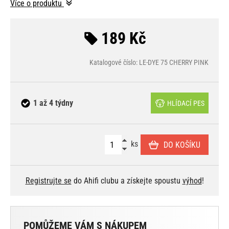
Více o produktu
189 Kč
Katalogové číslo: LE-DYE 75 CHERRY PINK
1 až 4 týdny
HLÍDACÍ PES
ks
DO KOŠÍKU
Registrujte se
do Ahifi clubu a získejte spoustu
výhod
!
POMŮŽEME VÁM S NÁKUPEM