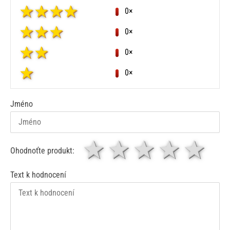
0×
0×
0×
0×
Jméno
1 hvězda
2 hvězdy
3 hvěz
4 hv
5
Ohodnoťte produkt:
Text k hodnocení