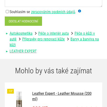
Souhlasím se
zpracováním osobních údajů
.
ODESLAT HODNOCENÍ
Autokosmetika
Péče o interiér auta
Péče o kůži v
autě
Přípravky pro renovaci kůže
Barvy a barviva na
kůži
LEATHER EXPERT
Mohlo by vás také zajímat
TIP
Leather Expert - Leather Mousse (200
ml)