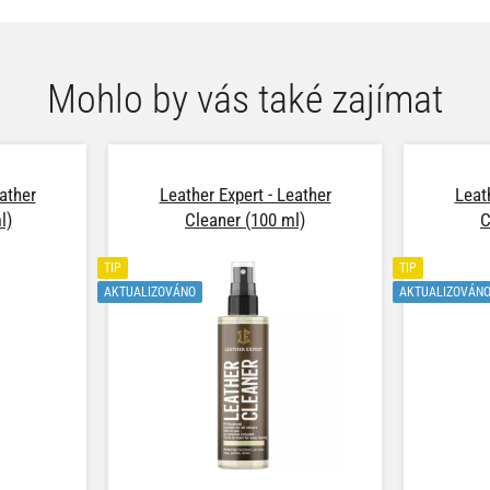
Mohlo by vás také zajímat
ather
Leather Expert - Leather
Leat
l)
Cleaner (100 ml)
C
TIP
TIP
AKTUALIZOVÁNO
AKTUALIZOVÁN