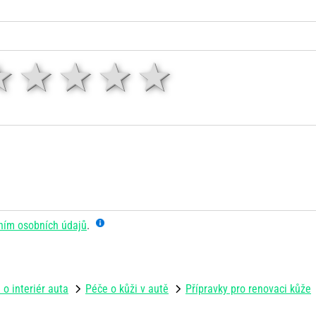
1 hvězda
2 hvězdy
3 hvězdy
4 hvězdy
5 hvězd
ním osobních údajů
.
 o interiér auta
Péče o kůži v autě
Přípravky pro renovaci kůže