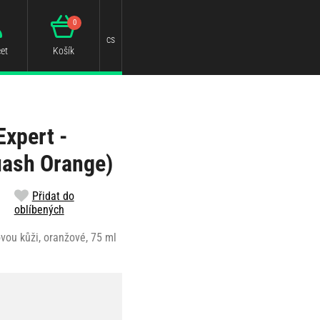
0
cs
et
Košík
Expert -
uash Orange)
Přidat do
oblíbených
ovou kůži, oranžové, 75 ml