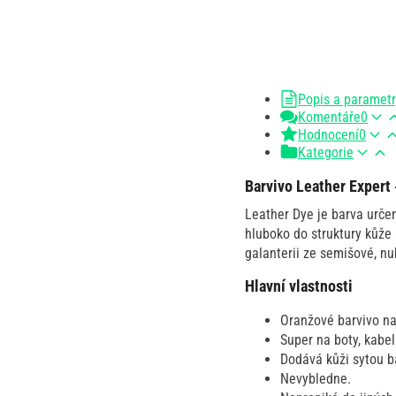
Popis a paramet
Komentáře
0
Hodnocení
0
Kategorie
Barvivo Leather Expert
Leather Dye je barva urče
hluboko do struktury kůže
galanterii ze semišové, nu
Hlavní vlastnosti
Oranžové barvivo na
Super na boty, kabe
Dodává kůži sytou b
Nevybledne.