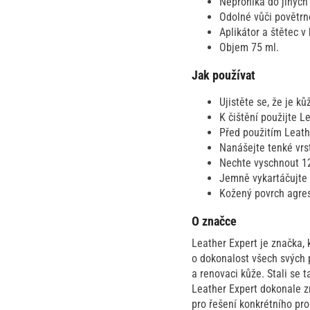
Neproniká do jiných
Odolné vůči povětrn
Aplikátor a štětec v 
Objem 75 ml.
Jak používat
Ujistěte se, že je k
K čištění použijte 
Před použitím Leath
Nanášejte tenké vrs
Nechte vyschnout 1
Jemně vykartáčujte 
Kožený povrch agres
O značce
Leather Expert je značka,
o dokonalost všech svých p
a renovaci kůže. Stali se 
Leather Expert dokonale zn
pro řešení konkrétního pr