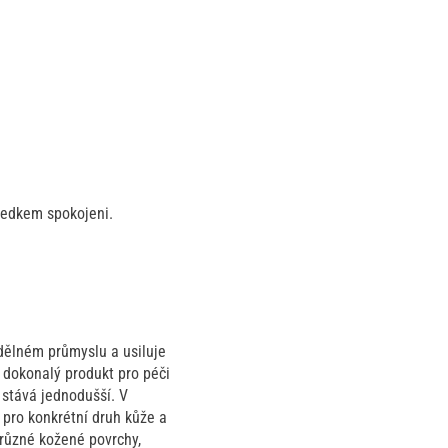
ledkem spokojeni.
edělném průmyslu a usiluje
t dokonalý produkt pro péči
 stává jednodušší. V
 pro konkrétní druh kůže a
 různé kožené povrchy,