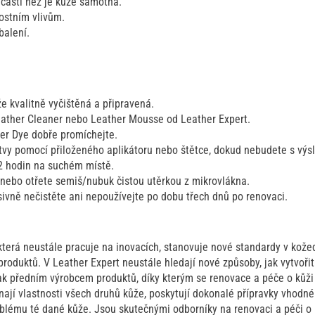
 částí než je kůže samotná.
ostním vlivům.
balení.
ůže kvalitně vyčištěná a připravená.
Leather Cleaner nebo Leather Mousse od Leather Expert.
er Dye dobře promíchejte.
tvy pomocí přiloženého aplikátoru nebo štětce, dokud nebudete s výs
2 hodin na suchém místě.
nebo otřete semiš/nubuk čistou utěrkou z mikrovlákna.
ivně nečistěte ani nepoužívejte po dobu třech dnů po renovaci.
 která neustále pracuje na inovacích, stanovuje nové standardy v kož
roduktů. V Leather Expert neustále hledají nové způsoby, jak vytvoři
tak předním výrobcem produktů, díky kterým se renovace a péče o kůži
ají vlastnosti všech druhů kůže, poskytují dokonalé přípravky vhodné
oblému té dané kůže. Jsou skutečnými odborníky na renovaci a péči o