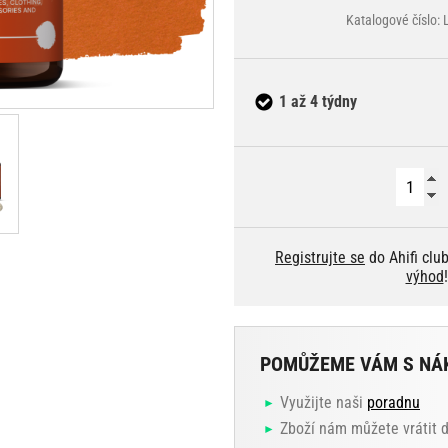
Katalogové číslo
1 až 4 týdny
Registrujte se
do Ahifi clu
výhod
!
POMŮŽEME VÁM S NÁ
Využijte naši
poradnu
Zboží nám můžete vrátit 