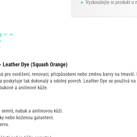
Vyzkoušejte si produkt u
ry
 - Leather Dye (Squash Orange)
ná pro osvěžení, renovaci, přizpůsobení nebo změnu barvy na tmavší. 
 a poskytuje tak dokonalý a odolný povrch. Leather Dye se používá na
bukové a anilinové kůže.
 semiš, nubuk a anilinovou kůži.
lky nebo koženou galanterii.
arvu.