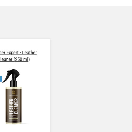
her Expert - Leather
leaner (250 ml)
O