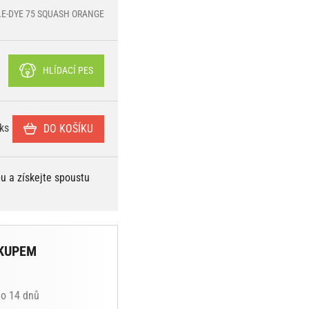
: LE-DYE 75 SQUASH ORANGE
HLÍDACÍ PES
ks
DO KOŠÍKU
bu a získejte spoustu
KUPEM
do 14 dnů