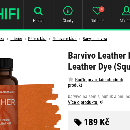
0
Hledat
Články
Oblíbené
Můj úč
ika
Interiér
Péče o kůži
Renovace kůže
Barvy a barviva
Barvivo Leather 
Leather Dye (Sq
Buďte první, kdo ohodnotí
produkt
barvivo na semiš, nubuk a anilin
Více o produktu
189 Kč