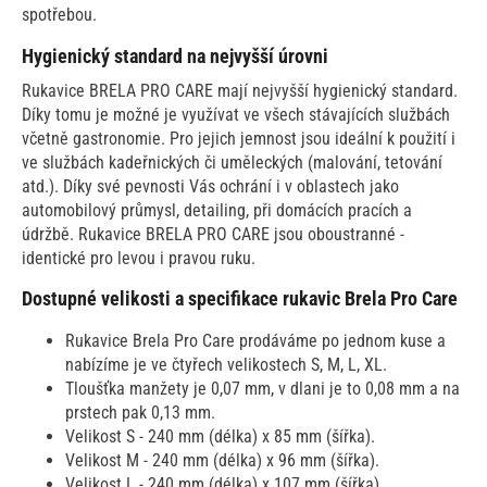
spotřebou.
Hygienický standard na nejvyšší úrovni
Rukavice BRELA PRO CARE mají nejvyšší hygienický standard.
Díky tomu je možné je využívat ve všech stávajících službách
včetně gastronomie. Pro jejich jemnost jsou ideální k použití i
ve službách kadeřnických či uměleckých (malování, tetování
atd.). Díky své pevnosti Vás ochrání i v oblastech jako
automobilový průmysl, detailing, při domácích pracích a
údržbě. Rukavice BRELA PRO CARE jsou oboustranné -
identické pro levou i pravou ruku.
Dostupné velikosti a specifikace rukavic Brela Pro Care
Rukavice Brela Pro Care prodáváme po jednom kuse a
nabízíme je ve čtyřech velikostech S, M, L, XL.
Tloušťka manžety je 0,07 mm, v dlani je to 0,08 mm a na
prstech pak 0,13 mm.
Velikost S - 240 mm (délka) x 85 mm (šířka).
Velikost M - 240 mm (délka) x 96 mm (šířka).
Velikost L - 240 mm (délka) x 107 mm (šířka).