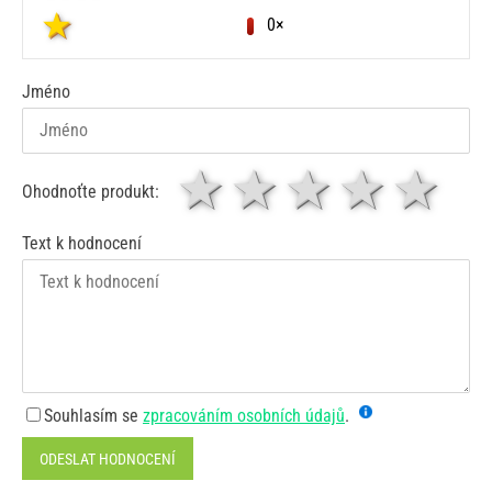
0×
Jméno
1 hvězda
2 hvězdy
3 hvěz
4 hv
5
Ohodnoťte produkt:
Text k hodnocení
Souhlasím se
zpracováním osobních údajů
.
ODESLAT HODNOCENÍ