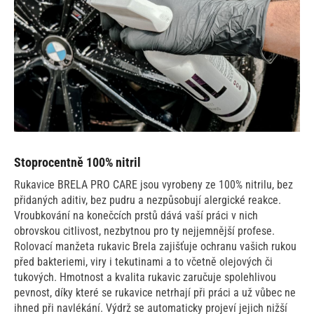
Stoprocentně 100% nitril
Rukavice BRELA PRO CARE jsou vyrobeny ze 100% nitrilu, bez
přidaných aditiv, bez pudru a nezpůsobují alergické reakce.
Vroubkování na konečcích prstů dává vaší práci v nich
obrovskou citlivost, nezbytnou pro ty nejjemnější profese.
Rolovací manžeta rukavic Brela zajišťuje ochranu vašich rukou
před bakteriemi, viry i tekutinami a to včetně olejových či
tukových. Hmotnost a kvalita rukavic zaručuje spolehlivou
pevnost, díky které se rukavice netrhají při práci a už vůbec ne
ihned při navlékání. Výdrž se automaticky projeví jejich nižší