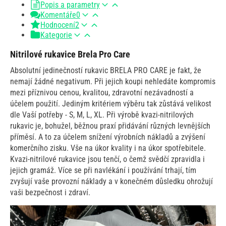
Popis a parametry
Komentáře
0
Hodnocení
2
Kategorie
Nitrilové rukavice Brela Pro Care
Absolutní jedinečností rukavic BRELA PRO CARE je fakt, že
nemají žádné negativum. Při jejich koupi nehledáte kompromis
mezi příznivou cenou, kvalitou, zdravotní nezávadností a
účelem použití. Jediným kritériem výběru tak zůstává velikost
dle Vaší potřeby - S, M, L, XL. Při výrobě kvazi-nitrilových
rukavic je, bohužel, běžnou praxí přidávání různých levnějších
příměsí. A to za účelem snížení výrobních nákladů a zvýšení
komerčního zisku. Vše na úkor kvality i na úkor spotřebitele.
Kvazi-nitrilové rukavice jsou tenčí, o čemž svědčí zpravidla i
jejich gramáž. Více se při navlékání i používání trhají, tím
zvyšují vaše provozní náklady a v konečném důsledku ohrožují
vaši bezpečnost i zdraví.