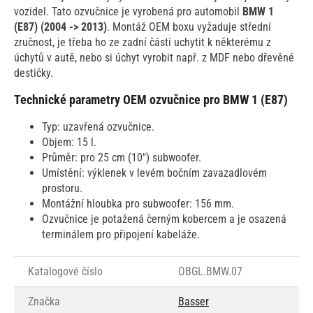
vozidel. Tato ozvučnice je vyrobená pro automobil
BMW 1
(E87) (2004 -> 2013)
. Montáž OEM boxu vyžaduje střední
zručnost, je třeba ho ze zadní části uchytit k některému z
úchytů v autě, nebo si úchyt vyrobit např. z MDF nebo dřevěné
destičky.
Technické parametry OEM ozvučnice pro BMW 1 (E87)
Typ: uzavřená ozvučnice.
Objem: 15 l.
Průměr: pro 25 cm (10") subwoofer.
Umístění: výklenek v levém bočním zavazadlovém
prostoru.
Montážní hloubka pro subwoofer: 156 mm.
Ozvučnice je potažená černým kobercem a je osazená
terminálem pro připojení kabeláže.
Katalogové číslo
OBGL.BMW.07
Značka
Basser