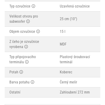
Typ ozvučnice
Uzavřená ozvučnice
Velikost otvoru pro
25 cm (10")
subwoofer
Objem ozvučnice
15 l
Z čeho je ozvučnice
MDF
vyrobena
Typ připojovacího
Plastový šroubovací
terminálu
terminál
Potah
Koberec
Barva potahu
Černý melír
Ostatní
Zahloubení 272 mm