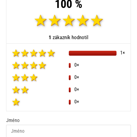
100 %
1
zákazník hodnotil
1×
0×
0×
0×
0×
Jméno