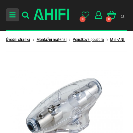
cs
0
0
Úvodní stránka
Montážní materiál
Pojistková pouzdra
Mini-ANL