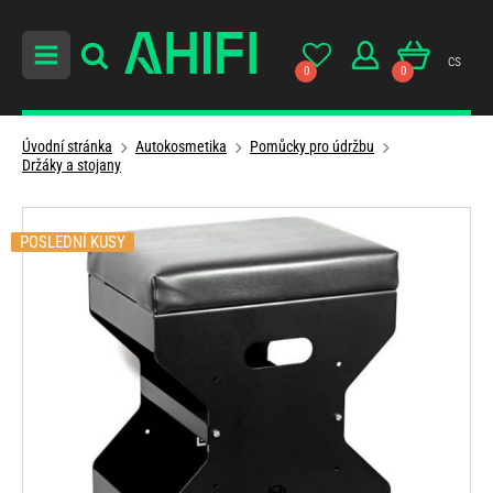
cs
0
0
Úvodní stránka
Autokosmetika
Pomůcky pro údržbu
Držáky a stojany
POSLEDNÍ KUSY