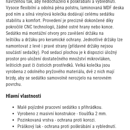
navrženou tak, aby nedocházelo k poškrábání a vyblednutí.
Vysoce flexibilní a odolná pěna polstru, laminovaná MDF deska
pod ním a silná vinylová kolečka dodávají celému sedátku
stabilitu a komfort. Provedení je precizně dokončené díky
pokročilé CNC technologii, žádné ostré hrany nebo konce.
Sedátko má montážní otvory pro zavěšení držáku na
leštičku a držáku pro keramické ochrany. Jednotlivé držáky lze
namontovat z levé i pravé strany (přídavné držáky nejsou
součástí sedačky). Pod sedací plochou je k dispozici úložný
prostor pro uložení dostatečného množství mikrovláken,
lešticích past či čisticích prostředků. Velká kolečka jsou
vyrobena z odolného pryžového materiálu, dvě z nich mají
brzdy, aby se sedátko samovolně nerozjelo na nerovném
povrchu.
Hlavní vlastnosti
Malé pojízdné pracovní sedátko s přihrádkou.
Vyrobeno z masivní konstrukce - tloušťka 2 mm.
Pozinkovaná vrstva - ochrana proti korozi.
Práškový lak - ochrana proti poškrábání a vyblednutí.