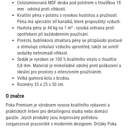
Celolaminovaná MDF deska pod polstrem s tloušťkou 18
mm - odolná proti vlhkostí.
Kvalitní pěna v polstru s vysokou hustotou a pružností.
Pěna má speciální síť kanálků, které propouštějí vzduch.
Hustota pěny je 44 kg na 1 m³ - vysoká ochrana proti
opotřebení při každodenním používání.
Porézní, bublinková struktura pěny se přizpůsobí postavě
a stimuluje cirkulaci vzduchu uprostřed, takže se uvnitř
sedačky nehromadí vlhkost.
Sedák je vyroben ze 100 % kvalitního vinylu o tloušťce
0,8 mm. Materiál je mimořádně odolný proti poškození a
ideální pro prostory s intenzivním používáním.
Velká gumová kola s brzdou.
Rozměry 35 x 25 x 50 cm.
O značce
Poka Premium je výrobcem vysoce kvalitního vybavení a
praktických řešení pro detailingová studia nebo domácí
garáže. Jejich produkty jsou inspirovány potřebou
zorganizovat pracoviště s moderním designem. Držáky Poka