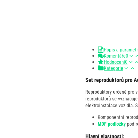
Popis a paramet
Komentáře
0
Hodnocení
0
Kategorie
Set reproduktorů pro Au
Reproduktory určené pro vy
reproduktorů se vyznačuje
elektroinstalace vozidla. 
Komponentní repro
MDF podložky
pod r
Hlavní vlastnosti: