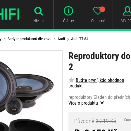
0
Hledat
Články
Oblíbené
Můj úč
y
Sady reproduktorů dle vozu
Audi
Audi TT 8J
Reproduktory do 
2
Buďte první, kdo ohodnotí
produkt
reproduktory Gladen do předních 
Více o produktu
Původně
3.319 Kč
Kata