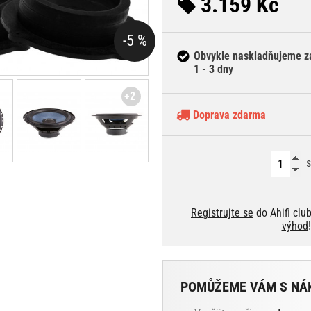
3.159 Kč
-5 %
Obvykle naskladňujeme z
1 - 3 dny
+2
Doprava zdarma
s
Registrujte se
do Ahifi clu
výhod
!
POMŮŽEME VÁM S NÁ