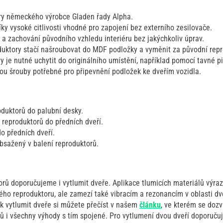
ry německého výrobce Gladen řady Alpha.
ky vysoké citlivosti vhodné pro zapojení bez externího zesilovače.
 zachování původního vzhledu interiéru bez jakýchkoliv úprav.
uktory stačí našroubovat do MDF podložky a vyměnit za původní repr
 je nutné uchytit do originálního umístění, například pomocí tavné pi
sou šrouby potřebné pro připevnění podložek ke dveřím vozidla.
oduktorů do palubní desky.
 reproduktorů do předních dveří.
o předních dveří.
bsažený v balení reproduktorů.
rů doporučujeme i vytlumit dveře. Aplikace tlumicích materiálů výra
ho reproduktoru, ale zamezí také vibracím a rezonancím v oblasti dve
ak vytlumit dveře si můžete přečíst v našem
článku
, ve kterém se dozv
lů i všechny výhody s tím spojené. Pro vytlumení dvou dveří doporuču