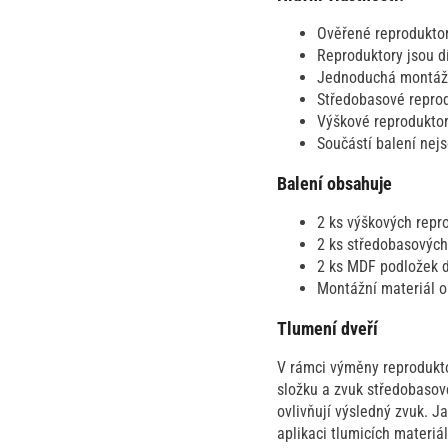
Ověřené reprodukto
Reproduktory jsou dí
Jednoduchá montáž a
Středobasové reprod
Výškové reproduktory
Součástí balení nej
Balení obsahuje
2 ks výškových repr
2 ks středobasových
2 ks MDF podložek d
Montážní materiál o
Tlumení dveří
V rámci výměny reprodukto
složku a zvuk středobasové
ovlivňují výsledný zvuk. J
aplikaci tlumicích materiá