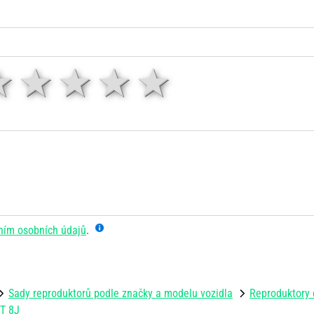
1 hvězda
2 hvězdy
3 hvězdy
4 hvězdy
5 hvězd
ním osobních údajů
.
Sady reproduktorů podle značky a modelu vozidla
Reproduktory 
TT 8J