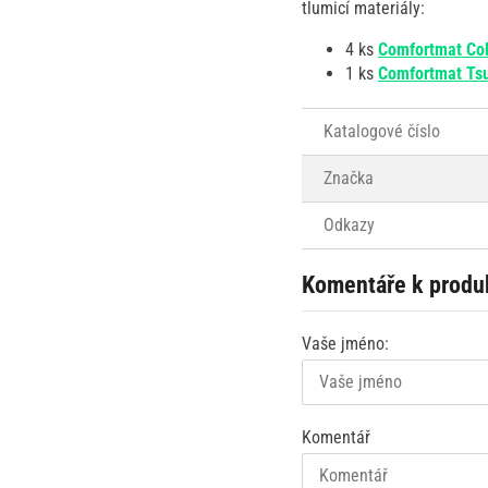
tlumicí materiály:
4 ks
Comfortmat Co
1 ks
Comfortmat Ts
Katalogové číslo
Značka
Odkazy
Komentáře k produ
Vaše jméno:
Komentář