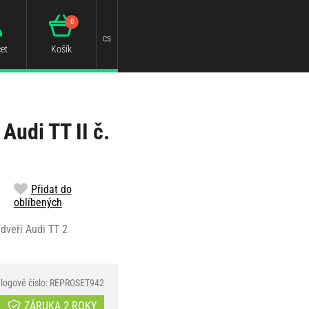
0
cs
et
Košík
Audi TT II č.
Přidat do
oblíbených
dveří Audi TT 2
logové číslo: REPROSET942
ZÁRUKA 2 ROKY