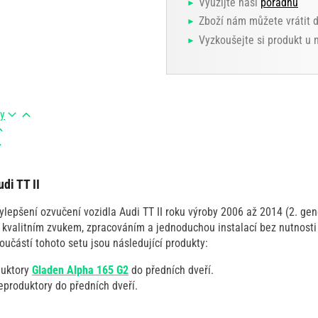
Využijte naši
poradnu
Zboží nám můžete vrátit 
Vyzkoušejte si produkt u
ry
di TT II
lepšení ozvučení vozidla Audi TT II roku výroby 2006 až 2014 (2. gen
 kvalitním zvukem, zpracováním a jednoduchou instalací bez nutnosti
Součástí tohoto setu jsou následující produkty:
duktory
Gladen Alpha 165 G2
do předních dveří.
eproduktory do předních dveří.