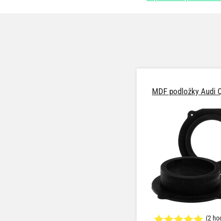
MDF podložky Audi Q
(2 ho