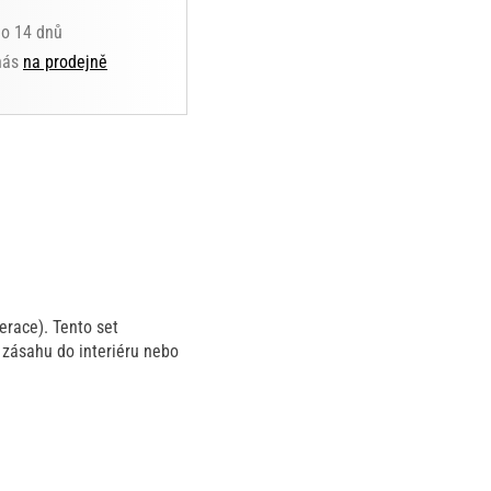
do 14 dnů
 nás
na prodejně
erace). Tento set
 zásahu do interiéru nebo