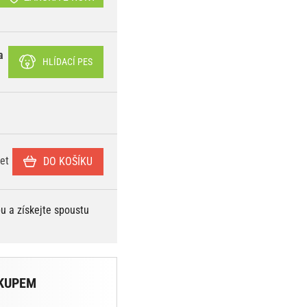
a
HLÍDACÍ PES
et
DO KOŠÍKU
bu a získejte spoustu
KUPEM