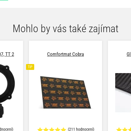
Mohlo by vás také zajímat
7, TT 2
Comfortmat Cobra
G
TIP
dnocení)
(211 hodnocení)