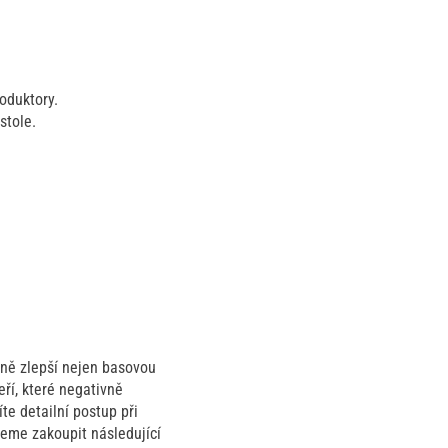
oduktory.
stole.
zně zlepší nejen basovou
ří, které negativně
íte detailní postup při
jeme zakoupit následující