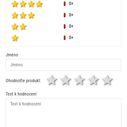
0×
0×
0×
0×
Jméno
1 hvězda
2 hvězdy
3 hvěz
4 hv
5
Ohodnoťte produkt:
Text k hodnocení