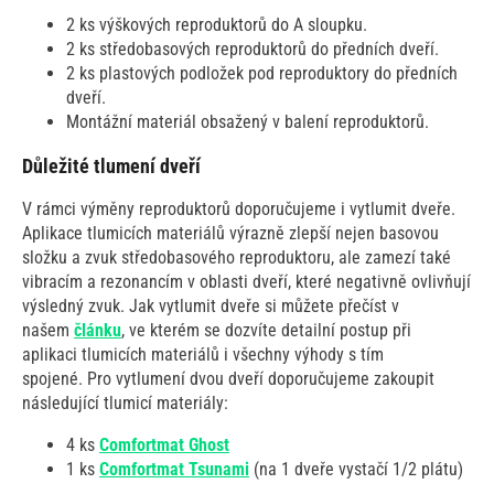
2 ks výškových reproduktorů do A sloupku.
2 ks středobasových reproduktorů do předních dveří.
2 ks plastových podložek pod reproduktory do předních
dveří.
Montážní materiál obsažený v balení reproduktorů.
Důležité tlumení dveří
V rámci výměny reproduktorů doporučujeme i vytlumit dveře.
Aplikace tlumicích materiálů výrazně zlepší nejen basovou
složku a zvuk středobasového reproduktoru, ale zamezí také
vibracím a rezonancím v oblasti dveří, které negativně ovlivňují
výsledný zvuk. Jak vytlumit dveře si můžete přečíst v
našem
článku
, ve kterém se dozvíte detailní postup při
aplikaci tlumicích materiálů i všechny výhody s tím
spojené. Pro vytlumení dvou dveří doporučujeme zakoupit
následující tlumicí materiály:
4 ks
Comfortmat Ghost
1 ks
Comfortmat Tsunami
(na 1 dveře vystačí 1/2 plátu)