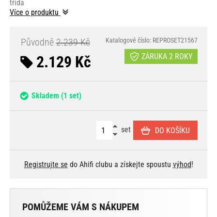
třída
Více o produktu
Původně
2.239 Kč
Katalogové číslo: REPROSET21567
ZÁRUKA 2 ROKY
2.129 Kč
Skladem
(1 set)
set
DO KOŠÍKU
Registrujte se
do Ahifi clubu a získejte spoustu
výhod
!
POMŮŽEME VÁM S NÁKUPEM