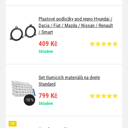
Plastové podložky pod repro Hyundai /
Dacia / Fiat / Mazda / Nissan / Renault
/ Smart
409 Kč
Skladem
Set tlumicích materiálů na dveře
Standard
799 Kč
-10 %
Skladem
TIP