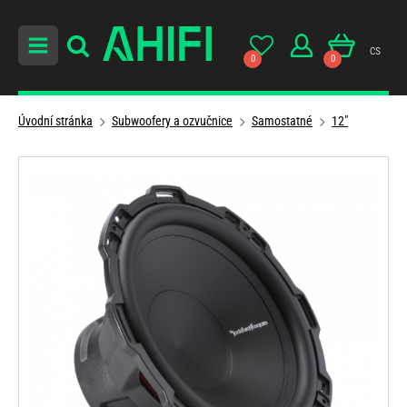
cs
0
0
Úvodní stránka
Subwoofery a ozvučnice
Samostatné
12"