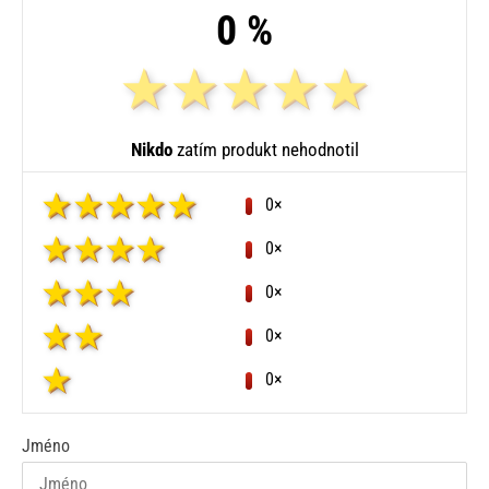
0 %
Nikdo
zatím produkt nehodnotil
0×
0×
0×
0×
0×
Jméno