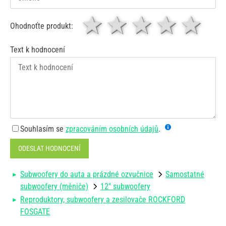
1 hvězda
2 hvězdy
3 hvěz
4 hv
5
Ohodnoťte produkt:
Text k hodnocení
Souhlasím se
zpracováním osobních údajů
.
ODESLAT HODNOCENÍ
Subwoofery do auta a prázdné ozvučnice
Samostatné
subwoofery (měniče)
12" subwoofery
Reproduktory, subwoofery a zesilovače ROCKFORD
FOSGATE