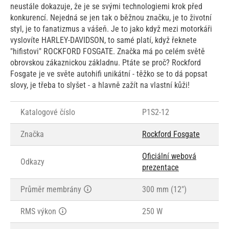
neustále dokazuje, že je se svými technologiemi krok před
konkurencí. Nejedná se jen tak o běžnou značku, je to životní
styl, je to fanatizmus a vášeň. Je to jako když mezi motorkáři
vyslovíte HARLEY-DAVIDSON, to samé platí, když řeknete
"hifistovi" ROCKFORD FOSGATE. Značka má po celém světě
obrovskou zákaznickou základnu. Ptáte se proč? Rockford
Fosgate je ve světe autohifi unikátní - těžko se to dá popsat
slovy, je třeba to slyšet - a hlavně zažít na vlastní kůži!
Katalogové číslo
P1S2-12
Značka
Rockford Fosgate
Oficiální webová
Odkazy
prezentace
Průměr membrány
300 mm (12")
RMS výkon
250 W