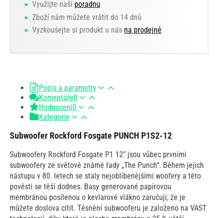
Využijte naši
poradnu
Zboží nám můžete vrátit do 14 dnů
Vyzkoušejte si produkt u nás
na prodejně
Popis a parametry
Komentáře
0
Hodnocení
0
Kategorie
Subwoofer Rockford Fosgate PUNCH P1S2-12
Subwoofery Rockford Fosgate P1 12" jsou vůbec prvními
subwoofery ze světově známé řady „The Punch“. Během jejich
nástupu v 80. letech se staly nejoblíbenějšími woofery a této
pověsti se těší dodnes. Basy generované papírovou
membránou posílenou o kevlarové vlákno zaručují, že je
můžete doslova cítit. Těsnění subwooferu je založeno na VAST