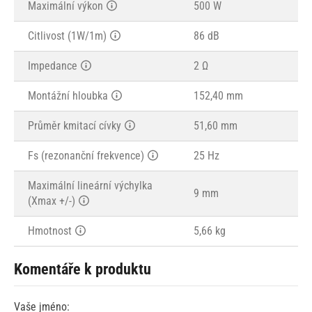
Maximální výkon
500 W
Citlivost (1W/1m)
86 dB
Impedance
2 Ω
Montážní hloubka
152,40 mm
Průměr kmitací cívky
51,60 mm
Fs (rezonanční frekvence)
25 Hz
Maximální lineární výchylka
9 mm
(Xmax +/-)
Hmotnost
5,66 kg
Komentáře k produktu
Vaše jméno: