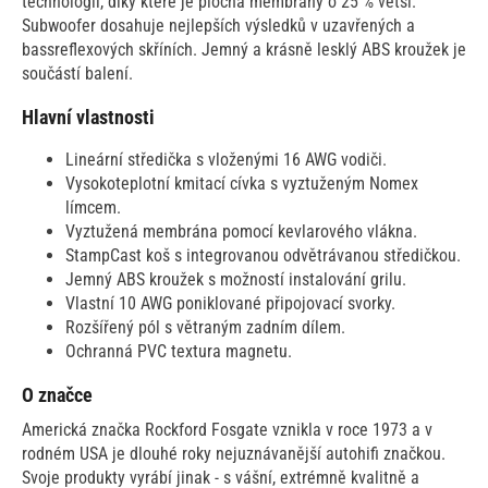
technologii, díky které je plocha membrány o 25 % větší.
Subwoofer dosahuje nejlepších výsledků v uzavřených a
bassreflexových skříních. Jemný a krásně lesklý ABS kroužek je
součástí balení.
Hlavní vlastnosti
Lineární středička s vloženými 16 AWG vodiči.
Vysokoteplotní kmitací cívka s vyztuženým Nomex
límcem.
Vyztužená membrána pomocí kevlarového vlákna.
StampCast koš s integrovanou odvětrávanou středičkou.
Jemný ABS kroužek s možností instalování grilu.
Vlastní 10 AWG poniklované připojovací svorky.
Rozšířený pól s větraným zadním dílem.
Ochranná PVC textura magnetu.
O značce
Americká značka Rockford Fosgate vznikla v roce 1973 a v
rodném USA je dlouhé roky nejuznávanější autohifi značkou.
Svoje produkty vyrábí jinak - s vášní, extrémně kvalitně a