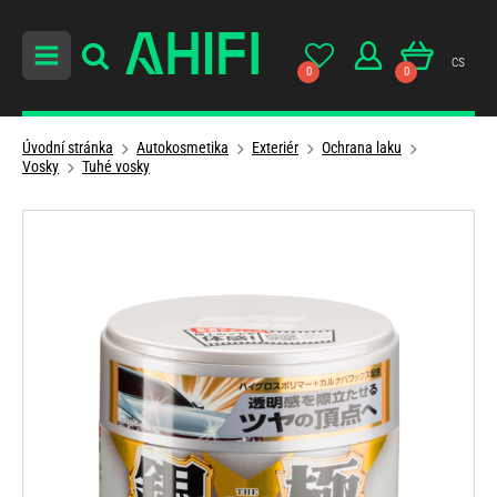
cs
0
0
Úvodní stránka
Autokosmetika
Exteriér
Ochrana laku
Vosky
Tuhé vosky