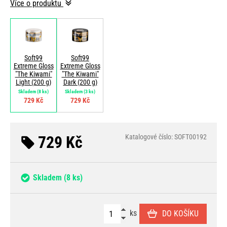
Více o produktu
Soft99
Soft99
Extreme Gloss
Extreme Gloss
"The Kiwami"
"The Kiwami"
Light (200 g)
Dark (200 g)
Skladem
(8 ks)
Skladem
(3 ks)
729 Kč
729 Kč
729 Kč
Katalogové číslo: SOFT00192
Skladem
(8 ks)
ks
DO KOŠÍKU