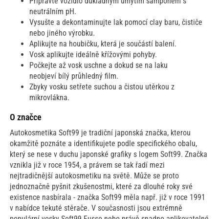
Připravte vozidlo důkladným umytím šamponem s
neutrálním pH.
Vysušte a dekontaminujte lak pomocí clay baru, čističe
nebo jiného výrobku.
Aplikujte na houbičku, která je součástí balení.
Vosk aplikujte ideálně křížovými pohyby.
Počkejte až vosk uschne a dokud se na laku
neobjeví bílý průhledný film.
Zbyky vosku setřete suchou a čistou utěrkou z
mikrovlákna.
O značce
Autokosmetika Soft99 je tradiční japonská značka, kterou
okamžitě poznáte a identifikujete podle specifického obalu,
který se nese v duchu japonské grafiky s logem Soft99. Značka
vznikla již v roce 1954, a právem se tak řadí mezi
nejtradičnější autokosmetiku na světě. Může se proto
jednoznačně pyšnit zkušenostmi, které za dlouhé roky své
existence nasbírala - značka Soft99 měla např. již v roce 1991
v nabídce tekuté stěrače. V současnosti jsou extrémně
populární vosky Soft99 Fusso nebo právě snadno aplikovatelné