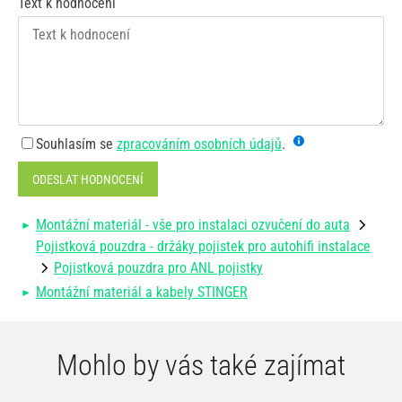
Text k hodnocení
Souhlasím se
zpracováním osobních údajů
.
ODESLAT HODNOCENÍ
Montážní materiál - vše pro instalaci ozvučení do auta
Pojistková pouzdra - držáky pojistek pro autohifi instalace
Pojistková pouzdra pro ANL pojistky
Montážní materiál a kabely STINGER
Mohlo by vás také zajímat