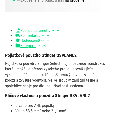
Vyzkoušejte si produkt u nás
na prodejně
Popis a parametry
Komentáře
0
Hodnocení
0
Kategorie
Pojistkové pouzdro Stinger SSVLANL2
Pojistková pouzdra Stinger Select mají mosaznou konstrukci,
která umožňuje přenos vysokého proudu s vynikajícím
výkonem a účinností systému. Saténový povrch zabraňuje
korozi a zvyšuje vodivost. Velké šroubky zajišťují těsné a
spolehlivé spoje pro dlouhou životnost systému.
Klíčové vlastnosti pouzdra Stinger SSVLANL2
Určeno pro ANL pojistky.
Vstup 53,5 mm² nebo 21,1 mm².