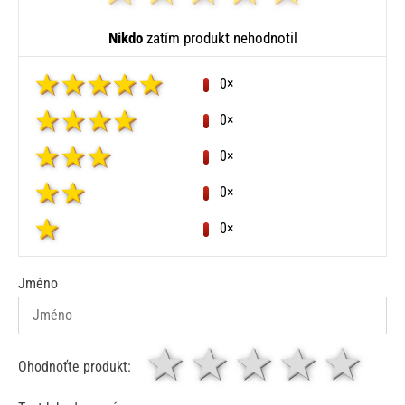
Nikdo
zatím produkt nehodnotil
0×
0×
0×
0×
0×
Jméno
1 hvězda
2 hvězdy
3 hvěz
4 hv
5
Ohodnoťte produkt: