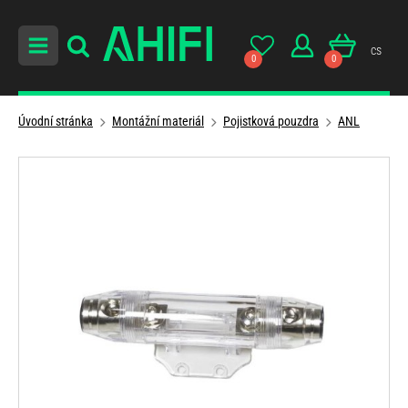
cs
0
0
Úvodní stránka
Montážní materiál
Pojistková pouzdra
ANL