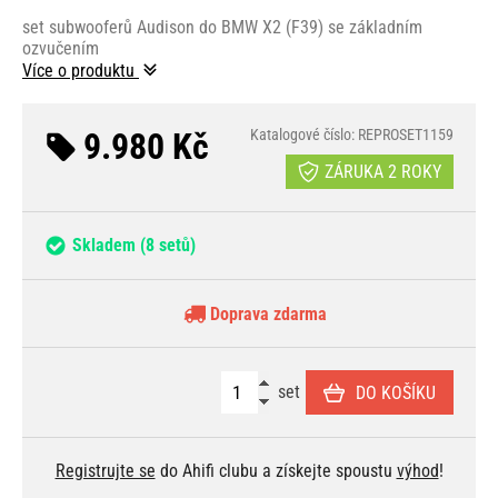
set subwooferů Audison do BMW X2 (F39) se základním
ozvučením
Více o produktu
9.980 Kč
Katalogové číslo: REPROSET1159
ZÁRUKA 2 ROKY
Skladem
(8 setů)
Doprava zdarma
set
DO KOŠÍKU
Registrujte se
do Ahifi clubu a získejte spoustu
výhod
!