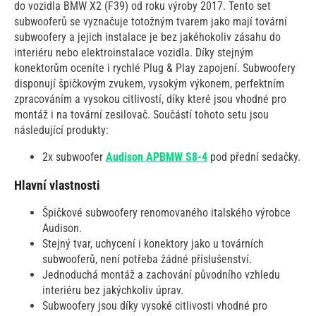
do vozidla BMW X2 (F39) od roku výroby 2017. Tento set
subwooferů se vyznačuje totožným tvarem jako mají tovární
subwoofery a jejich instalace je bez jakéhokoliv zásahu do
interiéru nebo elektroinstalace vozidla. Díky stejným
konektorům oceníte i rychlé Plug & Play zapojení. Subwoofery
disponují špičkovým zvukem, vysokým výkonem, perfektním
zpracováním a vysokou citlivostí, díky které jsou vhodné pro
montáž i na tovární zesilovač. Součástí tohoto setu jsou
následující produkty:
2x subwoofer
Audison APBMW S8-4
pod přední sedačky.
Hlavní vlastnosti
Špičkové subwoofery renomovaného italského výrobce
Audison.
Stejný tvar, uchycení i konektory jako u továrních
subwooferů, není potřeba žádné příslušenství.
Jednoduchá montáž a zachování původního vzhledu
interiéru bez jakýchkoliv úprav.
Subwoofery jsou díky vysoké citlivosti vhodné pro