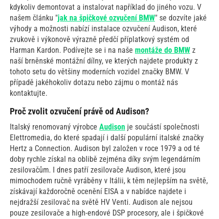
kdykoliv demontovat a instalovat například do jiného vozu. V
našem článku "
jak na špičkové ozvučení BMW
" se dozvíte jaké
výhody a možnosti nabízí instalace ozvučení Audison, které
zvukově i výkonově výrazně předčí příplatkový systém od
Harman Kardon. Podívejte se i na naše
montáže do BMW
z
naší brněnské montážní dílny, ve kterých najdete produkty z
tohoto setu do většiny moderních vozidel značky BMW. V
případě jakéhokoliv dotazu nebo zájmu o montáž nás
kontaktujte.
Proč zvolit ozvučení právě od Audison?
Italský renomovaný výrobce
Audison
je součástí společnosti
Elettromedia, do které spadají i další populární italské značky
Hertz a Connection. Audison byl založen v roce 1979 a od té
doby rychle získal na oblibě zejména díky svým legendárním
zesilovačům. I dnes patří zesilovače Audison, které jsou
mimochodem ručně vyráběny v Itálii, k těm nejlepším na světě,
získávají každoročně ocenění EISA a v nabídce najdete i
nejdražší zesilovač na světě HV Venti. Audison ale nejsou
pouze zesilovače a high-endové DSP procesory, ale i špičkové