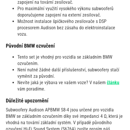
zapojení na tovární zesilovač.
Pro maximální využití vysokého výkonu subwooferů
doporučujeme zapojení na externí zesilovač.
Možnost instalace špičkového zesilovače s DSP
procesorem Audison bez zásahu do elektroinstalace
vozu.
Původní BMW ozvučení
Tento set je vhodný pro vozidla se základním BMW
ozvučením.
Není nutné žádné další příslušenství, subwoofery stačí
vyměnit za původní.
Nevíte jaká je výbava ve vašem voze? V našem
článku
vám poradíme.
Důležité upozornění
Subwoofery Audison APBMW S8-4 jsou určené pro vozidla
BMW se základním ozvučením díky své impedanci 4 Ω, která je
vhodná na tovární základní systém. V případě původního
ozvučení Hi-Fi Sound System (S676A) zvolte prosím náš