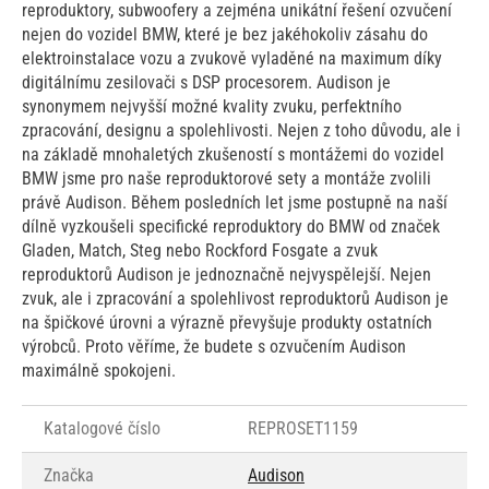
reproduktory, subwoofery a zejména unikátní řešení ozvučení
nejen do vozidel BMW, které je bez jakéhokoliv zásahu do
elektroinstalace vozu a zvukově vyladěné na maximum díky
digitálnímu zesilovači s DSP procesorem. Audison je
synonymem nejvyšší možné kvality zvuku, perfektního
zpracování, designu a spolehlivosti. Nejen z toho důvodu, ale i
na základě mnohaletých zkušeností s montážemi do vozidel
BMW jsme pro naše reproduktorové sety a montáže zvolili
právě Audison. Během posledních let jsme postupně na naší
dílně vyzkoušeli specifické reproduktory do BMW od značek
Gladen, Match, Steg nebo Rockford Fosgate a zvuk
reproduktorů Audison je jednoznačně nejvyspělejší. Nejen
zvuk, ale i zpracování a spolehlivost reproduktorů Audison je
na špičkové úrovni a výrazně převyšuje produkty ostatních
výrobců. Proto věříme, že budete s ozvučením Audison
maximálně spokojeni.
Katalogové číslo
REPROSET1159
Značka
Audison