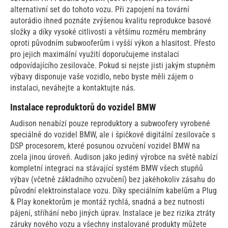
alternativní set do tohoto vozu. Při zapojení na tovární
autorádio ihned poznáte zvýšenou kvalitu reprodukce basové
složky a díky vysoké citlivosti a většímu rozměru membrány
oproti původním subwooferům i vyšší výkon a hlasitost. Přesto
pro jejich maximální využití doporučujeme instalaci
odpovídajícího zesilovače. Pokud si nejste jisti jakým stupněm
výbavy disponuje vaše vozidlo, nebo byste měli zájem o
instalaci, neváhejte a kontaktujte nás.
Instalace reproduktorů do vozidel BMW
Audison nenabízí pouze reproduktory a subwoofery vyrobené
speciálně do vozidel BMW, ale i špičkové digitální zesilovače s
DSP procesorem, které posunou ozvučení vozidel BMW na
zcela jinou úroveň. Audison jako jediný výrobce na světě nabízí
kompletní integraci na stávající systém BMW všech stupňů
výbav (včetně základního ozvučení) bez jakéhokoliv zásahu do
původní elektroinstalace vozu. Díky speciálním kabelům a Plug
& Play konektorům je montáž rychlá, snadná a bez nutnosti
pájení, stříhání nebo jiných úprav. Instalace je bez rizika ztráty
záruky nového vozu a všechny instalované produkty můžete