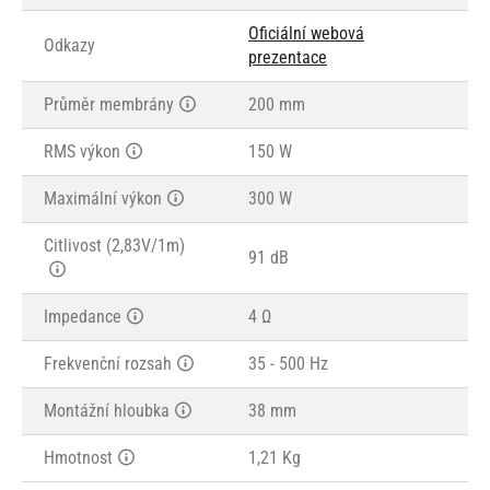
Oficiální webová
Odkazy
prezentace
Průměr membrány
200 mm
RMS výkon
150 W
Maximální výkon
300 W
Citlivost (2,83V/1m)
91 dB
Impedance
4 Ω
Frekvenční rozsah
35 - 500 Hz
Montážní hloubka
38 mm
Hmotnost
1,21 Kg