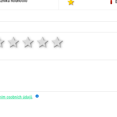
zníků hodnotilo
1 hvězda
2 hvězdy
3 hvězdy
4 hvězdy
5 hvězd
ním osobních údajů
.