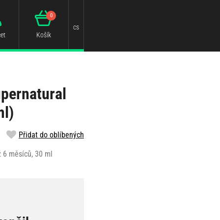
0
cs
et
Košík
upernatural
ml)
Přidat do oblíbených
ž 6 měsíců, 30 ml