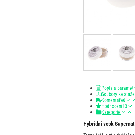
Popis a paramet
Soubory ke staže
Komentáře
0
Hodnocení
13
Kategorie
Hybridní vosk Supernat