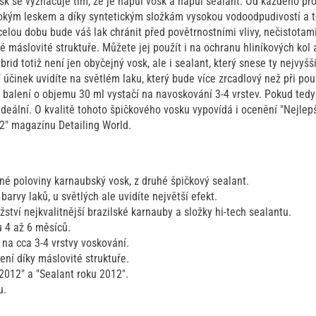
sk se vyznačuje tím, že je napůl vosk a napůl sealant. Od každého prod
bokým leskem a díky syntetickým složkám vysokou vodoodpudivostí a 
celou dobu bude váš lak chránit před povětrnostními vlivy, nečistotam
 máslovité struktuře. Můžete jej použít i na ochranu hliníkových kol a
rid totiž není jen obyčejný vosk, ale i sealant, který snese ty nejvyšš
í účinek uvidíte na světlém laku, který bude více zrcadlový než při po
balení o objemu 30 ml vystačí na navoskování 3-4 vrstev. Pokud tedy
 ideální. O kvalitě tohoto špičkového vosku vypovídá i ocenění "Nejlep
12" magazínu Detailing World.
dné poloviny karnaubský vosk, z druhé špičkový sealant.
arvy laků, u světlých ale uvidíte největší efekt.
tví nejkvalitnější brazilské karnauby a složky hi-tech sealantu.
u 4 až 6 měsíců.
 na cca 3-4 vrstvy voskování.
ní díky máslovité struktuře.
2012" a "Sealant roku 2012".
u.