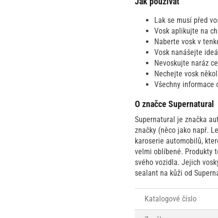
Jak používat
Lak se musí před vo
Vosk aplikujte na ch
Naberte vosk v tenk
Vosk nanášejte ide
Nevoskujte naráz cel
Nechejte vosk několi
Všechny informace o
O značce Supernatural
Supernatural je značka au
značky (něco jako např. Le
karoserie automobilů, které
velmi oblíbené. Produkty t
svého vozidla. Jejich vosk
sealant na kůži od Superna
Katalogové číslo