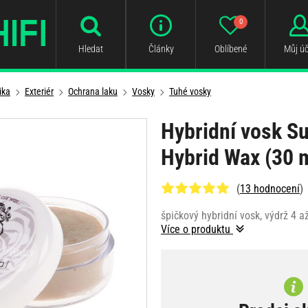
0
Hledat
Články
Oblíbené
Můj úč
ika
Exteriér
Ochrana laku
Vosky
Tuhé vosky
Hybridní vosk S
Hybrid Wax (30 
(
13 hodnocení
)
špičkový hybridní vosk, výdrž 4 a
Více o produktu