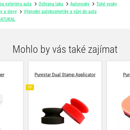
ba exteriéru auta
Ochrana laku
Autovosky
Tuhé vosky
y a slevy
Výprodej autokosmetiky a vůní do auta
NATURAL
Mohlo by vás také zajímat
er
Purestar Dual Stamp Applicator
Pur
TIP