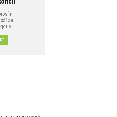
končil
prosím,
oží ze
egorie
SKY