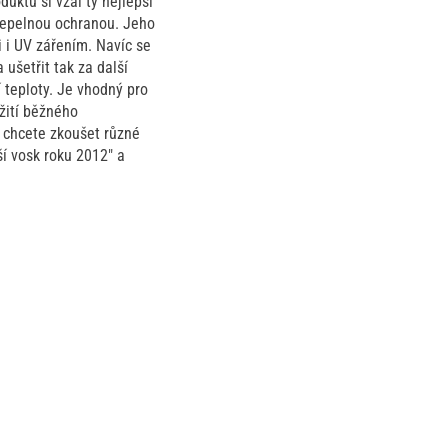
uktu si vzal ty nejlepší
tepelnou ochranou. Jeho
i i UV zářením. Navíc se
 ušetřit tak za další
í teploty. Je vhodný pro
užití běžného
 chcete zkoušet různé
ší vosk roku 2012" a