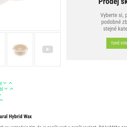
Prodej s
Vyberte si, 
podobné zb
stejné kat
TUHÉ VO
ry
ní
ural Hybrid Wax