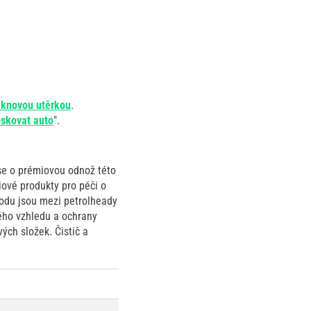
áknovou utěrkou
.
oskovat auto
".
 se o prémiovou odnož této
iové produkty pro péči o
ůvodu jsou mezi petrolheady
ného vzhledu a ochrany
ých složek. Čistič a