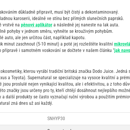
skováním důkladně připravit, musí být čistý a dekontaminovaný.
ladnou karoserii, ideálně ve stínu bez přímých slunečních paprsků.
é vrstvě na
pěnový aplikátor
a následně jej naneste na lak auta.
álně pohyby v jednom směru, vyhněte se krouživým pohybům.
é auto, ale jen určitou část, například kapotu.
k minut zaschnout (5-10 minut) a poté jej rozleštěte kvalitní
mikrovl
 přípravě i samotném voskování se dočtete v našem článku "
jak nav
tokosmetiky, kterou vyrábí tradiční britská značka Dodo Juice. Jedná
xus a Toyota). Supernatural se specializuje na vysoce kvalitní a prém
 jsou proslulé nejen vynikající kvalitou, ale i efektivitou, a z toho d
éto značky jsou určeny pro ty, kteří chtějí dosáhnout nejlepšího mož
y a další produkty se často vyznačují ruční výrobou a použitím prémiov
tural zná dnes už asi každý.
SNHYP30