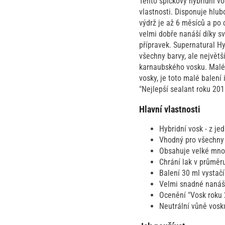
Tento špičkový hybridní vo
vlastnosti. Disponuje hlu
výdrž je až 6 měsíců a po 
velmi dobře nanáší díky své
přípravek. Supernatural Hyb
všechny barvy, ale největš
karnaubského vosku. Malé 
vosky, je toto malé balení
"Nejlepší sealant roku 20
Hlavní vlastnosti
Hybridní vosk - z je
Vhodný pro všechny b
Obsahuje velké množs
Chrání lak v průměr
Balení 30 ml vystačí
Velmi snadné nanáše
Ocenění "Vosk roku 
Neutrální vůně vosk