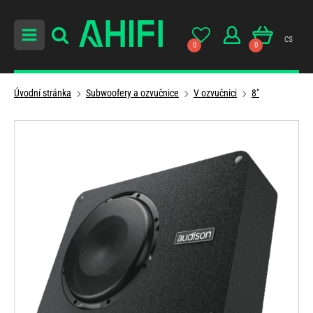
cs
0
0
Úvodní stránka
Subwoofery a ozvučnice
V ozvučnici
8"