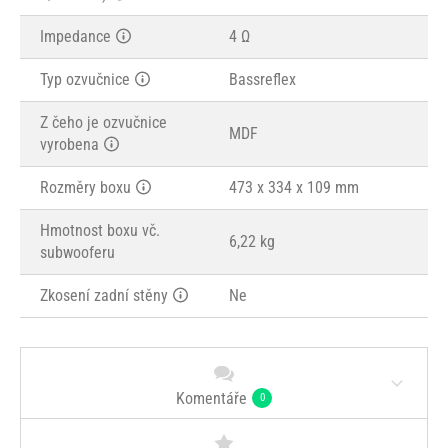
Impedance
4 Ω
Typ ozvučnice
Bassreflex
Z čeho je ozvučnice
MDF
vyrobena
Rozměry boxu
473 x 334 x 109 mm
Hmotnost boxu vč.
6,22 kg
subwooferu
Zkosení zadní stěny
Ne
Komentáře
0