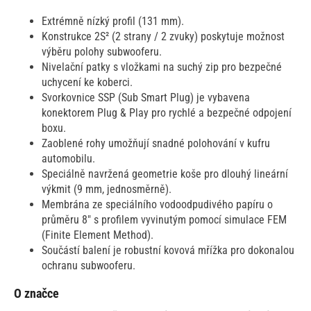
Extrémně nízký profil (131 mm).
Konstrukce 2S² (2 strany / 2 zvuky) poskytuje možnost
výběru polohy subwooferu.
Nivelační patky s vložkami na suchý zip pro bezpečné
uchycení ke koberci.
Svorkovnice SSP (Sub Smart Plug) je vybavena
konektorem Plug & Play pro rychlé a bezpečné odpojení
boxu.
Zaoblené rohy umožňují snadné polohování v kufru
automobilu.
Speciálně navržená geometrie koše pro dlouhý lineární
výkmit (9 mm, jednosměrně).
Membrána ze speciálního vodoodpudivého papíru o
průměru 8" s profilem vyvinutým pomocí simulace FEM
(Finite Element Method).
Součástí balení je robustní kovová mřížka pro dokonalou
ochranu subwooferu.
O značce