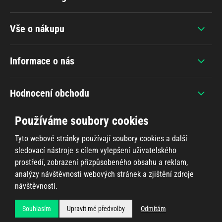
Vše o nákupu
Informace o nás
Hodnocení obchodu
Používáme soubory cookies
Tyto webové stránky používají soubory cookies a další
sledovací nástroje s cílem vylepšení uživatelského
+420 607 383 838
prostředí, zobrazení přizpůsobeného obsahu a reklam,
analýzy návštěvnosti webových stránek a zjištění zdroje
návštěvnosti.
Všechna práva vyhrazena © 2026
Ahifi.cz
, realizace
Shean.cz
Souhlasím
Upravit mé předvolby
Odmítám