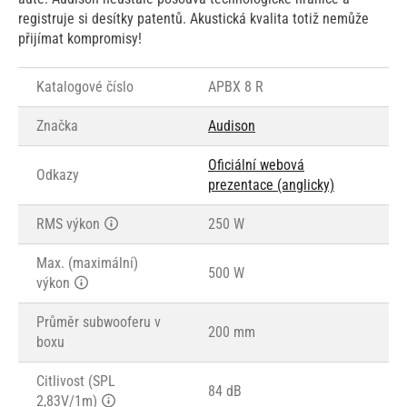
registruje si desítky patentů. Akustická kvalita totiž nemůže
přijímat kompromisy!
Katalogové číslo
APBX 8 R
Značka
Audison
Oficiální webová
Odkazy
prezentace (anglicky)
RMS výkon
250 W
Max. (maximální)
500 W
výkon
Průměr subwooferu v
200 mm
boxu
Citlivost (SPL
84 dB
2,83V/1m)