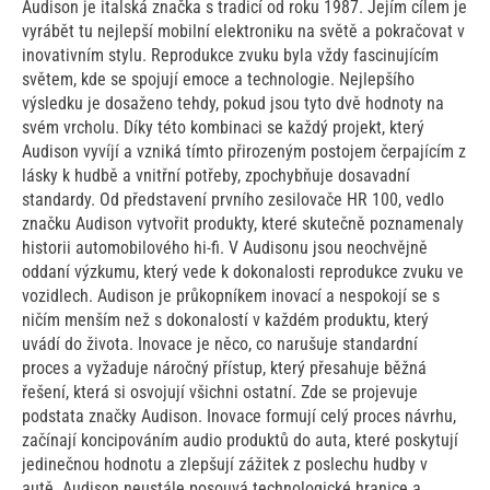
Audison je italská značka s tradicí od roku 1987. Jejím cílem je
vyrábět tu nejlepší mobilní elektroniku na světě a pokračovat v
inovativním stylu. Reprodukce zvuku byla vždy fascinujícím
světem, kde se spojují emoce a technologie. Nejlepšího
výsledku je dosaženo tehdy, pokud jsou tyto dvě hodnoty na
svém vrcholu. Díky této kombinaci se každý projekt, který
Audison vyvíjí a vzniká tímto přirozeným postojem čerpajícím z
lásky k hudbě a vnitřní potřeby, zpochybňuje dosavadní
standardy. Od představení prvního zesilovače HR 100, vedlo
značku Audison vytvořit produkty, které skutečně poznamenaly
historii automobilového hi-fi. V Audisonu jsou neochvějně
oddaní výzkumu, který vede k dokonalosti reprodukce zvuku ve
vozidlech. Audison je průkopníkem inovací a nespokojí se s
ničím menším než s dokonalostí v každém produktu, který
uvádí do života. Inovace je něco, co narušuje standardní
proces a vyžaduje náročný přístup, který přesahuje běžná
řešení, která si osvojují všichni ostatní. Zde se projevuje
podstata značky Audison. Inovace formují celý proces návrhu,
začínají koncipováním audio produktů do auta, které poskytují
jedinečnou hodnotu a zlepšují zážitek z poslechu hudby v
autě. Audison neustále posouvá technologické hranice a