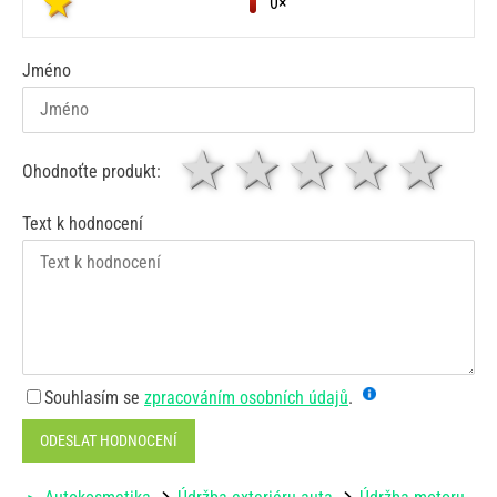
0×
Jméno
1 hvězda
2 hvězdy
3 hvěz
4 hv
5
Ohodnoťte produkt:
Text k hodnocení
Souhlasím se
zpracováním osobních údajů
.
ODESLAT HODNOCENÍ