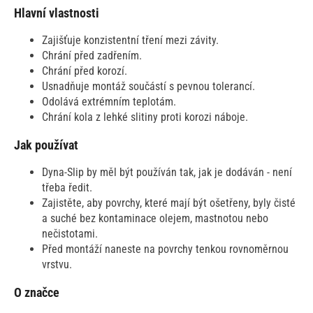
Hlavní vlastnosti
Zajišťuje konzistentní tření mezi závity.
Chrání před zadřením.
Chrání před korozí.
Usnadňuje montáž součástí s pevnou tolerancí.
Odolává extrémním teplotám.
Chrání kola z lehké slitiny proti korozi náboje.
Jak používat
Dyna-Slip by měl být používán tak, jak je dodáván - není
třeba ředit.
​​​​​​Zajistěte, aby povrchy, které mají být ošetřeny, byly čisté
a suché bez kontaminace olejem, mastnotou nebo
nečistotami.
Před montáží naneste na povrchy tenkou rovnoměrnou
vrstvu.
O značce