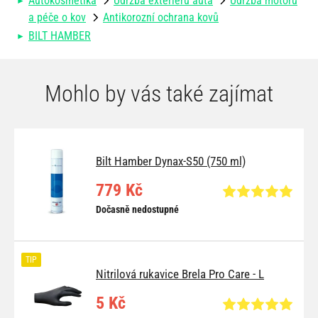
Autokosmetika
Údržba exteriéru auta
Údržba motoru
a péče o kov
Antikorozní ochrana kovů
BILT HAMBER
Mohlo by vás také zajímat
Bilt Hamber Dynax-S50 (750 ml)
779 Kč
Dočasně nedostupné
TIP
Nitrilová rukavice Brela Pro Care - L
5 Kč