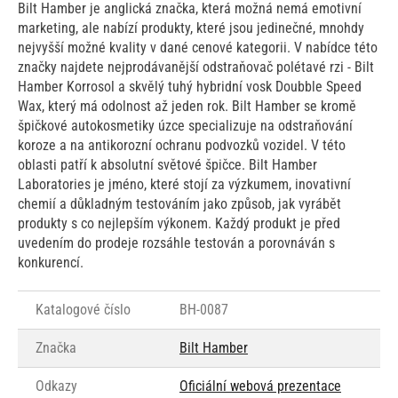
Bilt Hamber je anglická značka, která možná nemá emotivní
marketing, ale nabízí produkty, které jsou jedinečné, mnohdy
nejvyšší možné kvality v dané cenové kategorii. V nabídce této
značky najdete nejprodávanější odstraňovač polétavé rzi - Bilt
Hamber Korrosol a skvělý tuhý hybridní vosk Doubble Speed
Wax, který má odolnost až jeden rok. Bilt Hamber se kromě
špičkové autokosmetiky úzce specializuje na odstraňování
koroze a na antikorozní ochranu podvozků vozidel. V této
oblasti patří k absolutní světové špičce. Bilt Hamber
Laboratories je jméno, které stojí za výzkumem, inovativní
chemií a důkladným testováním jako způsob, jak vyrábět
produkty s co nejlepším výkonem. Každý produkt je před
uvedením do prodeje rozsáhle testován a porovnáván s
konkurencí.
Katalogové číslo
BH-0087
Značka
Bilt Hamber
Odkazy
Oficiální webová prezentace