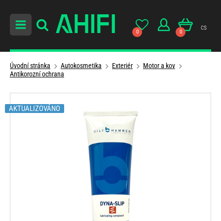
cs
0
0
Úvodní stránka
Autokosmetika
Exteriér
Motor a kov
Antikorozní ochrana
AKTUALIZOVÁNO