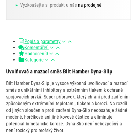
Vyzkoušejte si produkt u nás
na prodejně
Popis a parametry
Komentáře
0
Hodnocení
0
Kategorie
Uvolňovač a mazací směs Bilt Hamber Dyna-Slip
Bilt Hamber Dyna-Slip je vysoce výkonná uvolňovací a mazací
směs s unikátními inhibitory a extrémním tlakem k ochraně
spojovacích prvků. Super přípravek, který chrání před zadřením
způsobeným extrémními teplotami, tlakem a korozí. Na rozdíl
od jiných sloučenin proti zadření Dyna-Slip neobsahuje žádné
měděné, hořčíkové ani jiné kovové částice a eliminuje
potenciál bimetalické koroze. Dyna-Slip není nebezpečný a
není toxický pro mořský život.