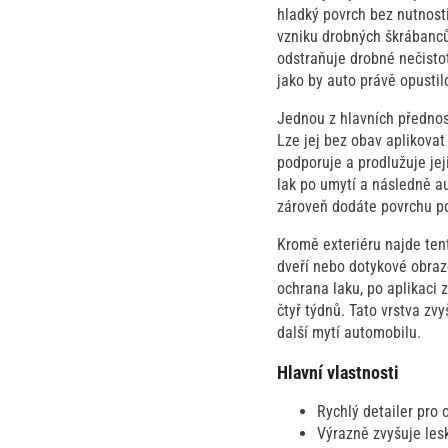
hladký povrch bez nutnosti 
vzniku drobných škrábanců
odstraňuje drobné nečistot
jako by auto právě opustil
Jednou z hlavních přednos
Lze jej bez obav aplikovat
podporuje a prodlužuje jej
lak po umytí a následně a
zároveň dodáte povrchu po
Kromě exteriéru najde tent
dveří nebo dotykové obraz
ochrana laku, po aplikaci 
čtyř týdnů. Tato vrstva z
další mytí automobilu.
Hlavní vlastnosti
Rychlý detailer pro 
Výrazně zvyšuje les