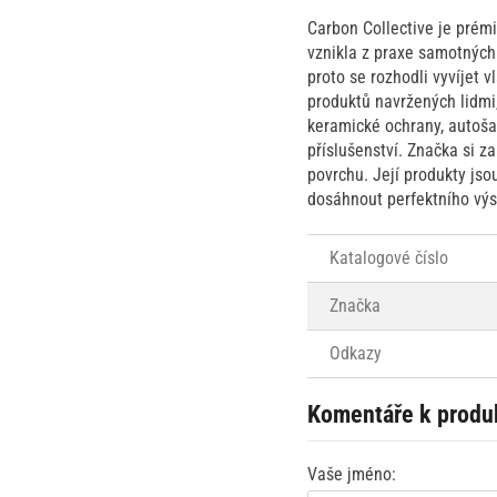
Carbon Collective je prém
vznikla z praxe samotných 
proto se rozhodli vyvíjet v
produktů navržených lidmi,
keramické ochrany, autošamp
příslušenství. Značka si 
povrchu. Její produkty jso
dosáhnout perfektního vý
Katalogové číslo
Značka
Odkazy
Komentáře k produ
Vaše jméno: