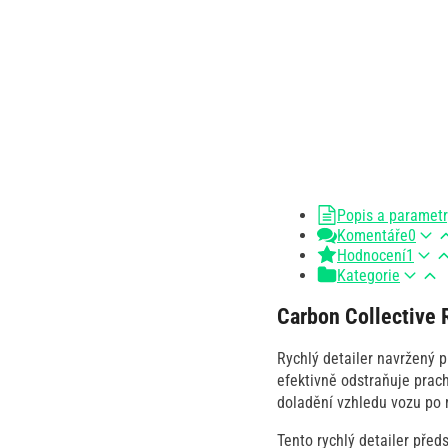
Popis a paramet
Komentáře
0
Hodnocení
1
Kategorie
Carbon Collective 
Rychlý detailer navržený p
efektivně odstraňuje prach
doladění vzhledu vozu po m
Tento rychlý detailer před