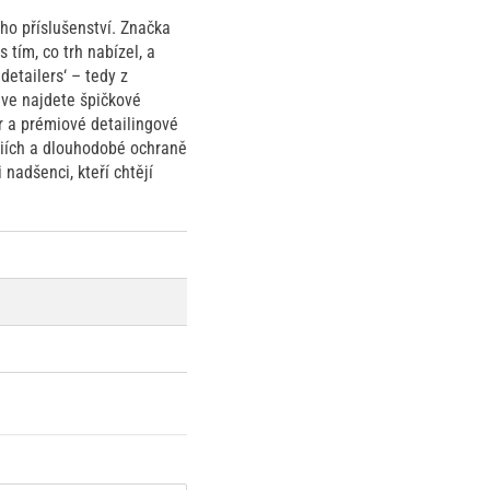
ho příslušenství. Značka
 tím, co trh nabízel, a
detailers‘ – tedy z
ive najdete špičkové
ér a prémiové detailingové
giích a dlouhodobé ochraně
nadšenci, kteří chtějí