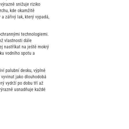
 výrazně snižuje riziko
rchu, kde okamžitě
a zářivý lak, který vypadá,
 ochrannými technologiemi.
hž vlastnosti dále
ej nastříkat na ještě mokrý
ku vodního spotu a
iví palubní desku, výplně
 vyvinut jako dlouhodobá
ý vydrží po dobu tří až
 výrazně usnadňuje každé