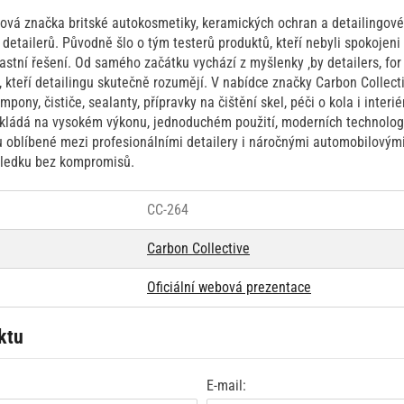
iová značka britské autokosmetiky, keramických ochran a detailingové
detailerů. Původně šlo o tým testerů produktů, kteří nebyli spokojeni s
lastní řešení. Od samého začátku vychází z myšlenky ‚by detailers, for 
 kteří detailingu skutečně rozumějí. V nabídce značky Carbon Collect
ony, čističe, sealanty, přípravky na čištění skel, péči o kola i interi
zakládá na vysokém výkonu, jednoduchém použití, moderních technolo
u oblíbené mezi profesionálními detailery i náročnými automobilovými 
sledku bez kompromisů.
CC-264
Carbon Collective
Oficiální webová prezentace
ktu
E-mail: