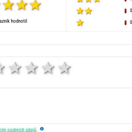
zník hodnotil
1 hvězda
2 hvězdy
3 hvězdy
4 hvězdy
5 hvězd
ním osobních údajů
.