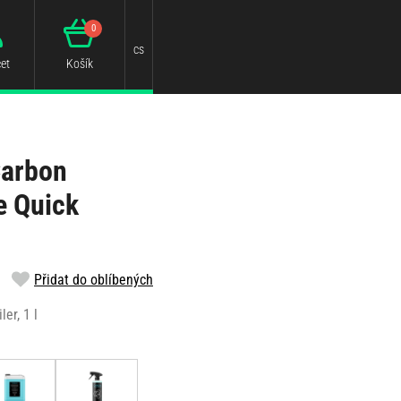
0
cs
et
Košík
Carbon
e Quick
Přidat do oblíbených
er, 1 l