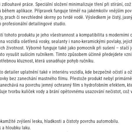
zdlouhavé práce. Speciální složení minimalizuje tření při stírání, což
 během aplikace. Přípravek funguje téměř na jakémkoliv vnějším pov
y, prach či nevzhledné skvrny po tvrdé vodě. Výsledkem je čistý, jasný 
o profesionální detailingové studio.
tí tohoto produktu je jeho všestrannost a kompatibilita s moderními
 na vozidla ošetřená vosky, sealanty i nano-keramickými povlaky, jejic
ich životnost. Výborně funguje také jako pomocník při sušení – stačí j
uto vysušit sušicím ručníkem. Tímto způsobem účinně předejdete vzni
třebnou kluznost, která usnadňuje pohyb ručníku.
o detailer uplatnění také v interiéru vozidla, kde bezpečně očistí a ož
ovky bez zanechání mastného filmu. Přestože produkt nebyl primárně
zanechává na povrchu jemný ochranný film s hydrofobním efektem, kter
vyšuje tvorbu kuliček vody a brání opětovnému usazování nečistot, což
okamžité zvýšení lesku, hladkosti a čistoty povrchu automobilu.
k a hloubku laku.