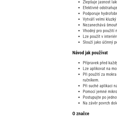
Zlepšuje jasnost la
Efektivně odstraňuje
Podporuje hydrofobní
Vytváří velmi kluzký
Nezanechává šmouhy
Vhodný pro použití n
Lze použít v interié
Slouží jako účinný 
Návod jak používat
Přípravek před každ
Lze aplikovat na mo
Při použití za mokra
ručníkem.
Při suché aplikaci 
Pomocí jemné mikrov
Postupujte po jednot
Na závěr povrch dol
O značce