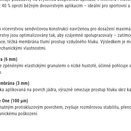
 40 % oproti běžným dvouvrstvým aplikacím – ideální pro sportovní a e
 vícevrstvou sendvičovou konstrukci navrženou pro dosažení maximál
 Vrstvy jsou optimalizovány tak, aby vzájemně spolupracovaly – zatímc
brace, těžká membrána tlumí prostup vzdušného hluku. Výsledkem je ma
mechanickými vlastnostmi.
va (6 mm)
e zpěněnými elastickými granulemi o nízké hustotě, účinně pohlcuje 
u.
embrána (3 mm)
ka aplikovaná na povrch jádra, výrazně omezuje prostup hluku skrz ka
le One (100 µm)
matným protiskluzovým povrchem, zvyšuje rozměrovou stabilitu, přenos
anickému poškození.