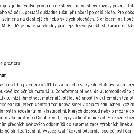
kuje v jedné vrstvě přímo na očištěný a odmaštěný kovový povrch. Dí
ného válečku, postačí důkladné ruční přitlačení po celé ploše. Pro dok
 zejména na členitějších nebo svislých plochách. S ohledem na tlou
 MLF 0,62 je materiál vhodný pro nejzatíženější oblasti karoserie, k
o prostoru
mat
bí na trhu již od roku 2010 a za tu dobu se rychle etablovala do po
zvukově izolačních materiálů. Comfortmat přinesl do automobilového 
ivitu, nižší hmotnost materiálů, stálou účinnost i v extrémních teplo
 posledních letech Comfortmat udává směr v oblasti odhlučnění vozide
účinností a excelentními vlastnostmi, kterých doposud nebylo možné d
 v laboratořích Comfortmat, nejvyšší kontrolou kvality v každé fázi
ením předních světových odborníků do automatizace výrobních linek 
rnějšími zařízeními. Vysoce kvalifikovaní odborníci společnosti Com