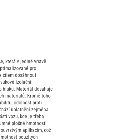
, která v jediné vrstvě
 optimalizované pro
 je cílem dosáhnout
vukově izolační
 hluku. Materiál dosahuje
ích materiálů. Kromě toho
bilitu, odolnost proti
achází uplatnění zejména
sti vozu, kde je třeba
zumné plošné hmotnosti
ouvrstvým aplikacím, což
 hmotnost použitých