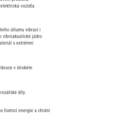
lektrická vozidla.
ního útlumu vibrací i
o vibroakustické jádro
teriál s extrémní
vibrace v širokém
rosářské díly.
 tlumicí energie a chrání