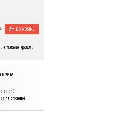
ks
DO KOŠÍKU
bu a získejte spoustu
KUPEM
do 14 dnů
 nás
na prodejně