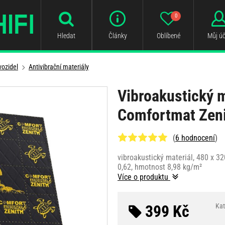
0
Hledat
Články
Oblíbené
Můj úč
vozidel
Antivibrační materiály
Vibroakustický m
Comfortmat Zen
(
6 hodnocení
)
vibroakustický materiál, 480 x 
0,62, hmotnost 8,98 kg/m²
Více o produktu
399 Kč
Kat