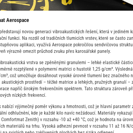
mat Aerospace
představují novou generaci vibroakustických řešení, která v jediném 
ační funkci. Na rozdíl od tradičních tlumicích vrstev, které se často z
estupňovou aplikaci, využívá Aerospace pokročilou sendvičovou strukt
veň výrazně omezit průchod zvuku přes karosářské panely.
ibroakustická vrstva se zpěněnými granulemi – lehké elastické části
noměrně rozptýlené v polymerní matrici o hustotě 1,25 g/cm³. Výsledná
/cm³, což umožňuje dosáhnout vysoké úrovně tlumení bez značného n
akustických prostředí – těžké matrice a lehkých, pružných granulí – 
brace napříč širokým frekvenčním spektrem. Tato struktura zároveň př
íčových nízkých frekvencí.
 nabízí výjimečný poměr výkonu a hmotnosti, což je hlavní parametr 
ální odhlučnění, kde je každé kilo navíc nežádoucí. Materiály vykazují 
u Comfortmat Zenith) v rozsahu -10 až +40 °C, což je hodnota na úrov
ních materiálů na trhu. Vysoká adhezní pevnost v rozsahu 11 až 16 N/
 i na svislých nebo zakřivených plochách bez rizika odlepení.