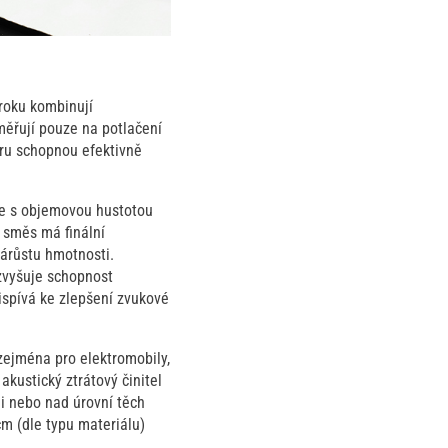
kroku kombinují
aměřují pouze na potlačení
uru schopnou efektivně
ce s objemovou hustotou
 směs má finální
árůstu hmotnosti.
zvyšuje schopnost
ispívá ke zlepšení zvukové
zejména pro elektromobily,
akustický ztrátový činitel
ni nebo nad úrovní těch
cm (dle typu materiálu)