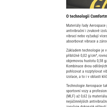
O technologii Comfort
Materiály řady Aerospace 
antivibrační i zvukově izol
vibrací nebo vyžadují víc
absorbovat vibrace a záro
Základem technologie je v
přibližně 0,02 g/cm³, rov
objemovou hustotu 0,58 g
Kombinace dvou odlišných 
pohlcovat a rozptylovat vi
izolace, a to i v oblasti kl
Technologie Aerospace tak
sportovní vozy a profesion
(MLF) až 0,62 (u materiál
nejúčinnějších antivibrač
zaručuje dokonalé přilnutí