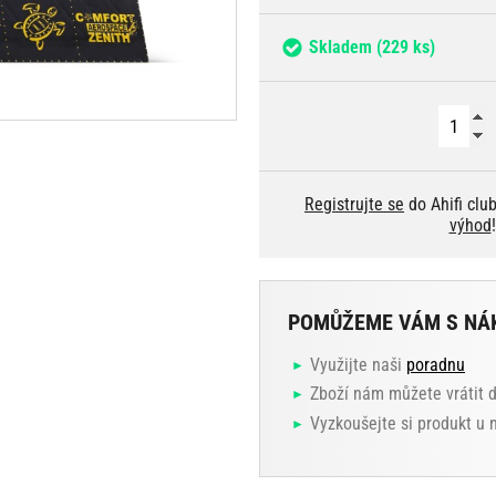
Skladem
(229 ks)
Registrujte se
do Ahifi clu
výhod
!
POMŮŽEME VÁM S NÁ
Využijte naši
poradnu
Zboží nám můžete vrátit 
Vyzkoušejte si produkt u