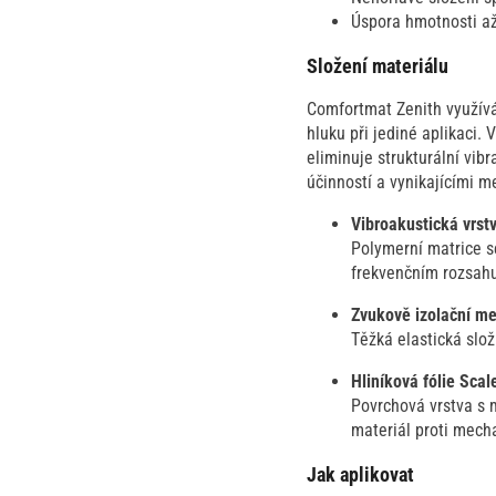
Úspora hmotnosti až
Složení materiálu
Comfortmat Zenith využívá
hluku při jediné aplikaci.
eliminuje strukturální vi
účinností a vynikajícími 
Vibroakustická vrst
Polymerní matrice s
frekvenčním rozsah
Zvukově izolační m
Těžká elastická slož
Hliníková fólie Sca
Povrchová vrstva s 
materiál proti mech
Jak aplikovat