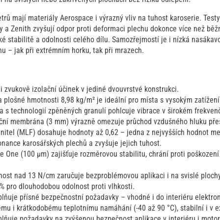
ů mají materiály Aerospace i výrazný vliv na tuhost karoserie. Testy
 a Zenith zvyšují odpor proti deformaci plechu dokonce více než běžn
ké stabilitě a odolnosti celého dílu. Samozřejmostí je i nízká nasákav
u – jak při extrémním horku, tak při mrazech.
 i zvukově izolační účinek v jediné dvouvrstvé konstrukci.
a plošné hmotnosti 8,98 kg/m² je ideální pro místa s vysokým zatížen
va s technologií zpěněných granulí pohlcuje vibrace v širokém frekven
ční membrána (3 mm) výrazně omezuje průchod vzdušného hluku přes
činitel (MLF) dosahuje hodnoty až 0,62 – jedna z nejvyšších hodnot me
onance karosářských plechů a zvyšuje jejich tuhost.
e One (100 µm) zajišťuje rozměrovou stabilitu, chrání proti poškození
ost nad 13 N/cm zaručuje bezproblémovou aplikaci i na svislé plochy
% pro dlouhodobou odolnost proti vlhkosti.
plňuje přísné bezpečnostní požadavky – vhodné i do interiéru elektro
u i krátkodobému teplotnímu namáhání (-40 až 90 °C), stabilní i v 
plňuje požadavky na zvýšenou bezpečnost aplikace v interiéru i mot