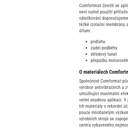
Comfortmat Zenith se apli
není nutné použití přítlač
válečkování doporučujeme,
těžké izolační membrány a
útlum:
podlahu
zadní podběhy
středový tunel
přepážku motorovéh
O materiálech Comfort
Společnost Comformat půso
výrobce antivibračních a 
umožňující maximální efekt
velmi snadnou aplikaci. V
trh materiály s rekordní 
pouze mnohaletým výzkumem
výrobních strojů se zapoj
centra vybaveného nejmode