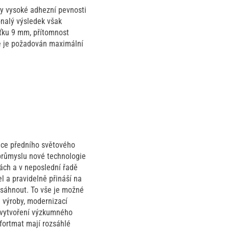
ky vysoké adhezní pevnosti
onalý výsledek však
šťku 9 mm, přítomnost
de je požadován maximální
zice předního světového
průmyslu nové technologie
tách a v neposlední řadě
l a pravidelně přináší na
osáhnout. To vše je možné
 výroby, modernizací
a vytvoření výzkumného
fortmat mají rozsáhlé