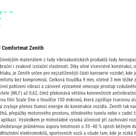
ry
l Comfortmat Zenith
činnějším materiálem z řady vibroakustických produktů řady Aerospace
brační i zvukově izolační vlastnosti. Díky silné vícevrstvé konstrukci,
hluku, je Zenith určen pro nejzatíženější části karoserie vozidel, kde
omfortu bez kompromisů. Celková tloušťka 9 mm, včetně 3 mm těžké z
ivní pohlcení vibrací a zároveň významně omezuje prostup vzdušného
nitele (MLF) až 0,62, čímž překonává většinu konvenčních antivibračn
u fólií Scale One o tloušťce 100 mikronů, která zajišťuje tvarovou sta
zvyšuje přenos tlumicí energie do konstrukce vozidla. Zenith tak n
ěhů, přepážky motorového prostoru, středového tunelu nebo v zadní čá
 aplikaci. Výsledkem je mimořádně vysoká účinnost při zachování ro
 představuje průměrnou úsporu hmotnosti o 35–40 % oproti běžným dv
odhlučnění elektromobilů, sportovních vozů a všude tam, kde je nízká