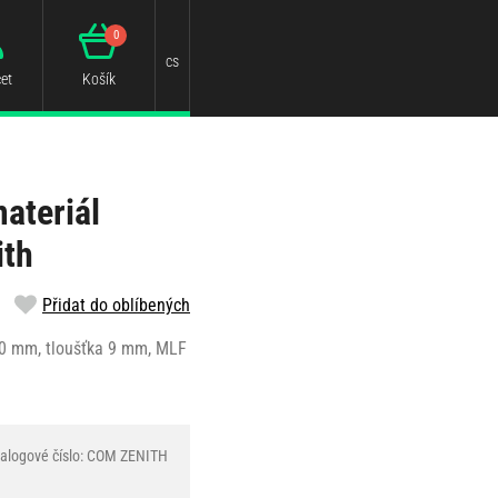
0
cs
et
Košík
ateriál
ith
Přidat do oblíbených
320 mm, tloušťka 9 mm, MLF
alogové číslo: COM ZENITH