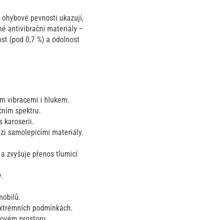
 ohybové pevnosti ukazují,
é antivibrační materiály –
ost (pod 0,7 %) a odolnost
ím vibracemi i hlukem.
čním spektru.
 karoserii.
zi samolepicími materiály.
 a zvyšuje přenos tlumicí
.
mobilů.
extrémních podmínkách.
orovém prostoru.