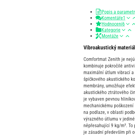
Popis a paramet
Komentáře
1
Hodnocení
6
Kategorie
Montáže
Vibroakustický materiá
Comfortmat Zenith je nejú
kombinuje pokročilé antivi
maximální útlum vibrací a 
špičkového akustického k
membrány, umožňuje efekt
akustického ztrátového či
je vybaven pevnou hliníkovo
mechanickému poškození a 
na podlaze, v oblasti podb
výrazného útlumu v jediné
něpřesahující 9 kg/m². To
je zásadní především při 