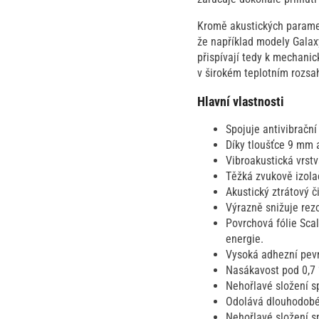
Kromě akustických parametr
že například modely Galaxy
přispívají tedy k mechanic
v širokém teplotním rozsah
Hlavní vlastnosti
Spojuje antivibrační
Díky tloušťce 9 mm 
Vibroakustická vrst
Těžká zvukově izola
Akustický ztrátový 
Výrazně snižuje rez
Povrchová fólie Scal
energie.
Vysoká adhezní pevn
Nasákavost pod 0,7 
Nehořlavé složení s
Odolává dlouhodobém
Nehořlavé složení s