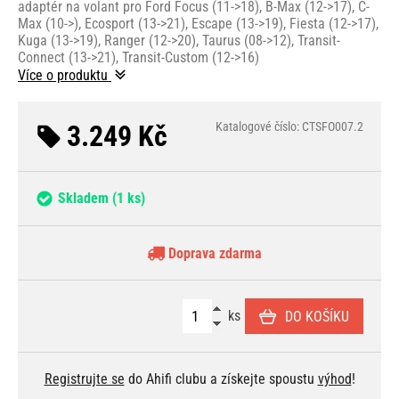
adaptér na volant pro Ford Focus (11->18), B-Max (12->17), ​​​​​​​C-
Max (10->), Ecosport (13->21), Escape (13->19), Fiesta (12->17),
Kuga (13->19), Ranger (12->20), Taurus (08->12), Transit-
Connect (13->21), Transit-Custom (12->16)
Více o produktu
3.249 Kč
Katalogové číslo: CTSFO007.2
Skladem
(1 ks)
Doprava zdarma
ks
DO KOŠÍKU
Registrujte se
do Ahifi clubu a získejte spoustu
výhod
!