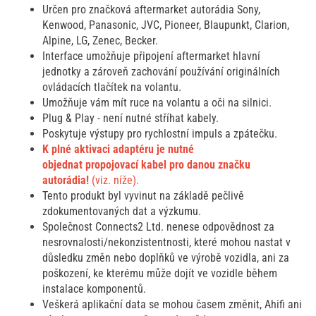
Určen pro značková aftermarket autorádia Sony,
Kenwood, Panasonic, JVC, Pioneer, Blaupunkt, Clarion,
Alpine, LG, Zenec, Becker.
Interface umožňuje připojení aftermarket hlavní
jednotky a zároveň zachování používání originálních
ovládacích tlačítek na volantu.
Umožňuje vám mít ruce na volantu a oči na silnici.
Plug & Play - není nutné stříhat kabely.
Poskytuje výstupy pro rychlostní impuls a zpátečku.
K plné aktivaci adaptéru je nutné
objednat propojovací kabel pro danou značku
autorádia!
(viz. níže).
Tento produkt byl vyvinut na základě pečlivě
zdokumentovaných dat a výzkumu.
Společnost Connects2 Ltd. nenese odpovědnost za
nesrovnalosti/nekonzistentnosti, které mohou nastat v
důsledku změn nebo doplňků ve výrobě vozidla, ani za
poškození, ke kterému může dojít ve vozidle během
instalace komponentů.
Veškerá aplikační data se mohou časem změnit, Ahifi ani