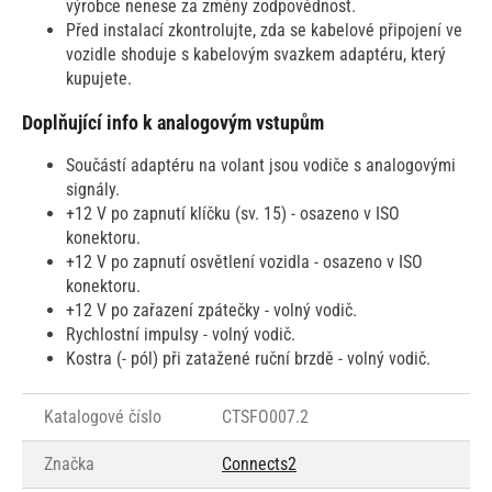
výrobce nenese za změny zodpovědnost.
Před instalací zkontrolujte, zda se kabelové připojení ve
vozidle shoduje s kabelovým svazkem adaptéru, který
kupujete.
Doplňující info k analogovým vstupům
Součástí adaptéru na volant jsou vodiče s analogovými
signály.
+12 V po zapnutí klíčku (sv. 15) - osazeno v ISO
konektoru.
+12 V po zapnutí osvětlení vozidla - osazeno v ISO
konektoru.
+12 V po zařazení zpátečky - volný vodič.
Rychlostní impulsy - volný vodič.
Kostra (- pól) při zatažené ruční brzdě - volný vodič.
Katalogové číslo
CTSFO007.2
Značka
Connects2