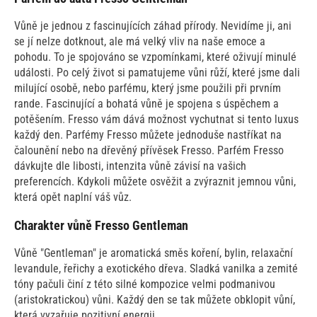
Vůně je jednou z fascinujících záhad přírody. Nevidíme ji, ani
se jí nelze dotknout, ale má velký vliv na naše emoce a
pohodu. To je spojováno se vzpomínkami, které oživují minulé
události. Po celý život si pamatujeme vůni růží, které jsme dali
milující osobě, nebo parfému, který jsme použili při prvním
rande. Fascinující a bohatá vůně je spojena s úspěchem a
potěšením. Fresso vám dává možnost vychutnat si tento luxus
každý den. Parfémy Fresso můžete jednoduše nastříkat na
čalounění nebo na dřevěný přívěsek Fresso. Parfém Fresso
dávkujte dle libosti, intenzita vůně závisí na vašich
preferencích. Kdykoli můžete osvěžit a zvýraznit jemnou vůni,
která opět naplní váš vůz.
Charakter vůně Fresso Gentleman
Vůně "Gentleman" je aromatická směs koření, bylin, relaxační
levandule, řeřichy a exotického dřeva. Sladká vanilka a zemité
tóny pačuli činí z této silné kompozice velmi podmanivou
(aristokratickou) vůni. Každý den se tak můžete obklopit vůní,
která vyzařuje pozitivní energii.