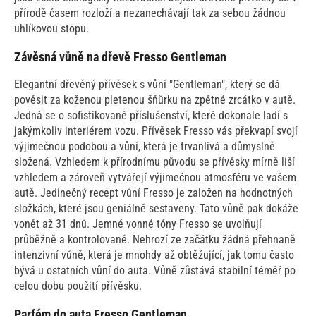
přírodě časem rozloží a nezanechávají tak za sebou žádnou
uhlíkovou stopu.
Závěsná vůně na dřevě Fresso Gentleman
Elegantní dřevěný přívěsek s vůní "Gentleman", který se dá
pověsit za koženou pletenou šňůrku na zpětné zrcátko v autě.
Jedná se o sofistikované příslušenství, které dokonale ladí s
jakýmkoliv interiérem vozu. Přívěsek Fresso vás překvapí svojí
výjimečnou podobou a vůní, která je trvanlivá a důmyslně
složená. Vzhledem k přírodnímu původu se přívěsky mírně liší
vzhledem a zároveň vytvářejí výjimečnou atmosféru ve vašem
autě. Jedinečný recept vůní Fresso je založen na hodnotných
složkách, které jsou geniálně sestaveny. Tato vůně pak dokáže
vonět až 31 dnů. Jemné vonné tóny Fresso se uvolňují
průběžně a kontrolovaně. Nehrozí ze začátku žádná přehnaně
intenzivní vůně, která je mnohdy až obtěžující, jak tomu často
bývá u ostatních vůní do auta. Vůně zůstává stabilní téměř po
celou dobu použití přívěsku.
Parfém do auta Fresso Gentleman