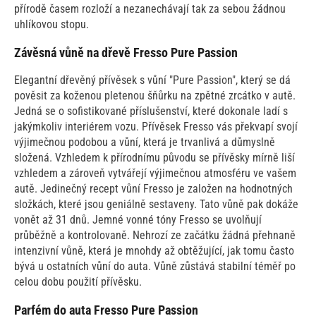
přírodě časem rozloží a nezanechávají tak za sebou žádnou
uhlíkovou stopu.
Závěsná vůně na dřevě Fresso Pure Passion
Elegantní dřevěný přívěsek s vůní "Pure Passion", který se dá
pověsit za koženou pletenou šňůrku na zpětné zrcátko v autě.
Jedná se o sofistikované příslušenství, které dokonale ladí s
jakýmkoliv interiérem vozu. Přívěsek Fresso vás překvapí svojí
výjimečnou podobou a vůní, která je trvanlivá a důmyslně
složená. Vzhledem k přírodnímu původu se přívěsky mírně liší
vzhledem a zároveň vytvářejí výjimečnou atmosféru ve vašem
autě. Jedinečný recept vůní Fresso je založen na hodnotných
složkách, které jsou geniálně sestaveny. Tato vůně pak dokáže
vonět až 31 dnů. Jemné vonné tóny Fresso se uvolňují
průběžně a kontrolovaně. Nehrozí ze začátku žádná přehnaně
intenzivní vůně, která je mnohdy až obtěžující, jak tomu často
bývá u ostatních vůní do auta. Vůně zůstává stabilní téměř po
celou dobu použití přívěsku.
Parfém do auta Fresso Pure Passion