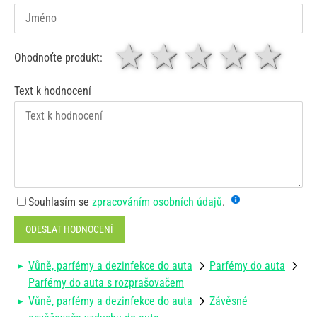
1 hvězda
2 hvězdy
3 hvěz
4 hv
5
Ohodnoťte produkt:
Text k hodnocení
Souhlasím se
zpracováním osobních údajů
.
ODESLAT HODNOCENÍ
Vůně, parfémy a dezinfekce do auta
Parfémy do auta
Parfémy do auta s rozprašovačem
Vůně, parfémy a dezinfekce do auta
Závěsné