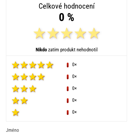
Celkové hodnocení
0 %
Nikdo
zatím produkt nehodnotil
0×
0×
0×
0×
0×
Jméno