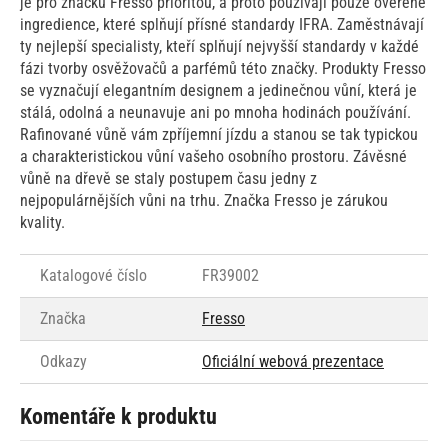
je pro značku Fresso prioritou, a proto používají pouze ověřené
ingredience, které splňují přísné standardy IFRA. Zaměstnávají
ty nejlepší specialisty, kteří splňují nejvyšší standardy v každé
fázi tvorby osvěžovačů a parfémů této značky. Produkty Fresso
se vyznačují elegantním designem a jedinečnou vůní, která je
stálá, odolná a neunavuje ani po mnoha hodinách používání.
Rafinované vůně vám zpříjemní jízdu a stanou se tak typickou
a charakteristickou vůní vašeho osobního prostoru. Závěsné
vůně na dřevě se staly postupem času jedny z
nejpopulárnějších vůni na trhu. Značka Fresso je zárukou
kvality.
Katalogové číslo
FR39002
Značka
Fresso
Odkazy
Oficiální webová prezentace
Komentáře k produktu