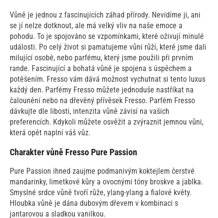
Vůně je jednou z fascinujících záhad přírody. Nevidíme ji, ani
se jí nelze dotknout, ale má velký vliv na naše emoce a
pohodu. To je spojováno se vzpomínkami, které oživují minulé
události. Po celý život si pamatujeme vůni růží, které jsme dali
milující osobě, nebo parfému, který jsme použili při prvním
rande. Fascinující a bohatá vůně je spojena s úspěchem a
potěšením. Fresso vám dává možnost vychutnat si tento luxus
každý den. Parfémy Fresso můžete jednoduše nastříkat na
čalounění nebo na dřevěný přívěsek Fresso. Parfém Fresso
dávkujte dle libosti, intenzita vůně závisí na vašich
preferencích. Kdykoli můžete osvěžit a zvýraznit jemnou vůni,
která opět naplní váš vůz.
Charakter vůně Fresso Pure Passion
Pure Passion ihned zaujme podmanivým koktejlem čerstvé
mandarinky, limetkové kůry a ovocnými tóny broskve a jablka.
Smyslné srdce vůně tvoří růže, ylang-ylang a fialové květy.
Hloubka vůně je dána dubovým dřevem v kombinaci s
jantarovou a sladkou vanilkou.