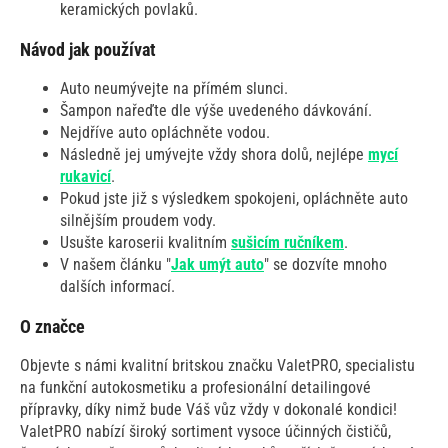
keramických povlaků.
Návod jak používat
Auto neumývejte na přímém slunci.
Šampon nařeďte dle výše uvedeného dávkování.
Nejdříve auto opláchněte vodou.
Následně jej umývejte vždy shora dolů, nejlépe
mycí
rukavicí
.
Pokud jste již s výsledkem spokojeni, opláchněte auto
silnějším proudem vody.
Usušte karoserii kvalitním
sušicím ručníkem
.
V našem článku "
Jak umýt auto
" se dozvíte mnoho
dalších informací.
O značce
Objevte s námi kvalitní britskou značku ValetPRO, specialistu
na funkční autokosmetiku a profesionální detailingové
přípravky, díky nimž bude Váš vůz vždy v dokonalé kondici!
ValetPRO nabízí široký sortiment vysoce účinných čističů,