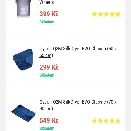
Wheels
399 Kč
Skladem
Gyeon Q2M SilkDryer EVO Classic (50 x
55 cm)
299 Kč
Skladem
Gyeon Q2M SilkDryer EVO Classic (70 x
90 cm)
549 Kč
Skladem