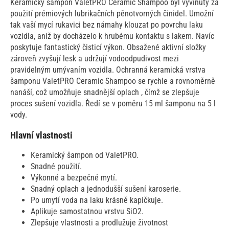
Keramický šampon ValetPRO Ceramic Shampoo byl vyvinutý za
použití prémiových lubrikačních pěnotvorných činidel. Umožní
tak vaší mycí rukavici bez námahy klouzat po povrchu laku
vozidla, aniž by docházelo k hrubému kontaktu s lakem. Navíc
poskytuje fantastický čisticí výkon. Obsažené aktivní složky
zároveň zvyšují lesk a udržují vodoodpudivost mezi
pravidelným umývaním vozidla. Ochranná keramická vrstva
šamponu ValetPRO Ceramic Shampoo se rychle a rovnoměrně
nanáší, což umožňuje snadnější oplach , čímž se zlepšuje
proces sušení vozidla. Ředí se v poměru 15 ml šamponu na 5 l
vody.
Hlavní vlastnosti
Keramický šampon od ValetPRO.
Snadné použití.
Výkonné a bezpečné mytí.
Snadný oplach a jednodušší sušení karoserie.
Po umytí voda na laku krásně kapičkuje.
Aplikuje samostatnou vrstvu SiO2.
Zlepšuje vlastnosti a prodlužuje životnost