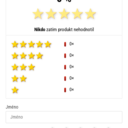
Nikdo
zatím produkt nehodnotil
0×
0×
0×
0×
0×
Jméno