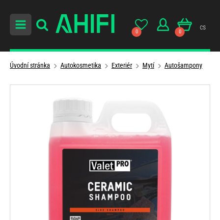
cs
0
0
Úvodní stránka
Autokosmetika
Exteriér
Mytí
Autošampony