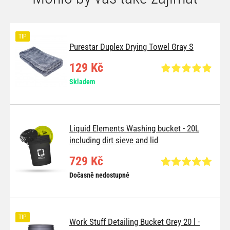
TIP
Purestar Duplex Drying Towel Gray S
129 Kč
Skladem
Liquid Elements Washing bucket - 20L
including dirt sieve and lid
729 Kč
Dočasně nedostupné
TIP
Work Stuff Detailing Bucket Grey 20 l -