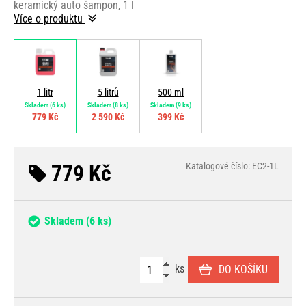
keramický auto šampon, 1 l
Více o produktu
1 litr
5 litrů
500 ml
Skladem
(6 ks)
Skladem
(8 ks)
Skladem
(9 ks)
779 Kč
2 590 Kč
399 Kč
779 Kč
Katalogové číslo: EC2-1L
Skladem
(6 ks)
ks
DO KOŠÍKU