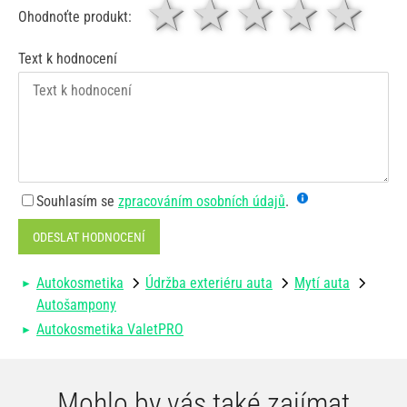
1 hvězda
2 hvězdy
3 hvěz
4 hv
5
Ohodnoťte produkt:
Text k hodnocení
Souhlasím se
zpracováním osobních údajů
.
ODESLAT HODNOCENÍ
Autokosmetika
Údržba exteriéru auta
Mytí auta
Autošampony
Autokosmetika ValetPRO
Mohlo by vás také zajímat