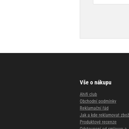
Vše o nákupu
Ahifi club
Obchodní podmínky
Reklamační řád
Jak a kde reklamovat zbož
Produktové recenze
Odstoupení od smlouvy a