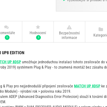
omentáře
Hodnocení
Bezpečnostní
Kategori
informace
0
0
 UP8 EDITION
TCH UP 8DSP
umožňuje jednoduchou instalaci tohoto zesilovače do
oby 2019) systémem Plug & Play - to znamená montáž bez zásahu do 
g & Play pro nejjednodušší připojení zesilovače
MATCH UP 8DSP
ke 
io Module) - výrobní rok > polovina roku 2019.
lem ADEP (Advanced Diagnostics Error Protecion) slouží k tovární d
OEM.