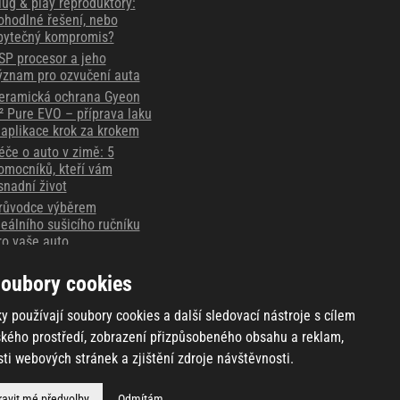
lug & play reproduktory:
ohodlné řešení, nebo
bytečný kompromis?
SP procesor a jeho
ýznam pro ozvučení auta
eramická ochrana Gyeon
² Pure EVO – příprava laku
 aplikace krok za krokem
éče o auto v zimě: 5
omocníků, kteří vám
snadní život
růvodce výběrem
deálního sušicího ručníku
ro vaše auto
ějte důkaz vždy po ruce -
áznamové autokamery
oubory cookies
hinkware
y používají soubory cookies a další sledovací nástroje s cílem
ského prostředí, zobrazení přizpůsobeného obsahu a reklam,
ti webových stránek a zjištění zdroje návštěvnosti.
ravit mé předvolby
Odmítám