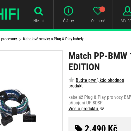
0
Hledat
Články
Oblíbené
Můj úč
a procesory
Kabelové svazky a Plug & Play kabely
Match PP-BMW 
EDITION
Buďte první, kdo ohodnotí
produkt
kabeláž Plug & Play pro vozy B
připojení UP 8DSP
Více o produktu
2.490 Kč