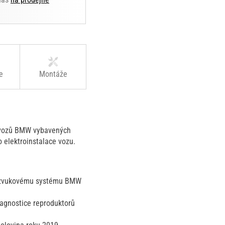
e
Montáže
 vozů BMW vybavených
elektroinstalace vozu.
zvukovému systému BMW
iagnostice reproduktorů