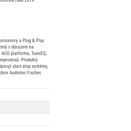
lovina roku 2019.
procesory a Plug & Play
témů s důrazem na
e ACO platforma, TuneEQ,
ompromisů. Produkty
orují start-stop systémy,
obce Audiotec Fischer,