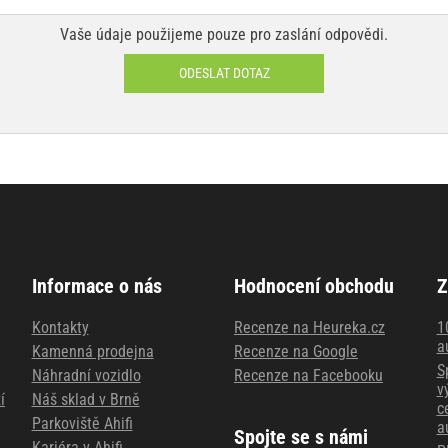
Vaše údaje použijeme pouze pro zaslání odpovědi.
ODESLAT DOTAZ
Informace o nás
Hodnocení obchodu
Z
Kontakty
Recenze na Heureka.cz
1
a
Kamenná prodejna
Recenze na Google
S
Náhradní vozidlo
Recenze na Facebooku
v
í
Náš sklad v Brně
c
Parkoviště Ahifi
a
Spojte se s námi
Kariéra v Ahifi