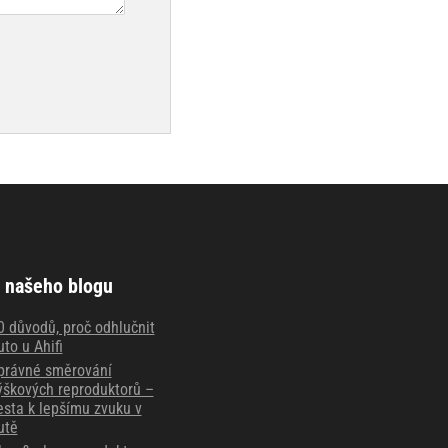
 našeho blogu
0 důvodů, proč odhlučnit
uto u Ahifi
právné směrování
ýškových reproduktorů –
esta k lepšímu zvuku v
utě