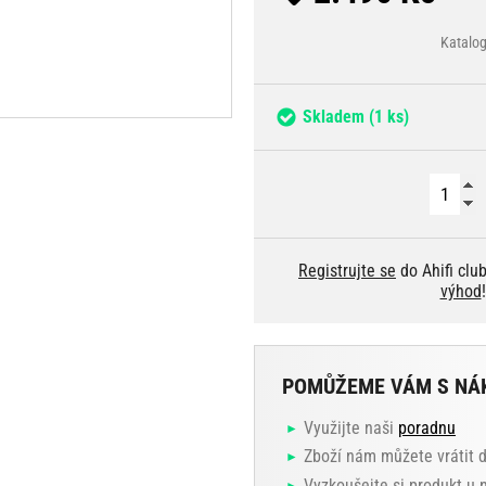
Katalo
Skladem
(1 ks)
Registrujte se
do Ahifi clu
výhod
!
POMŮŽEME VÁM S NÁ
Využijte naši
poradnu
Zboží nám můžete vrátit 
Vyzkoušejte si produkt u