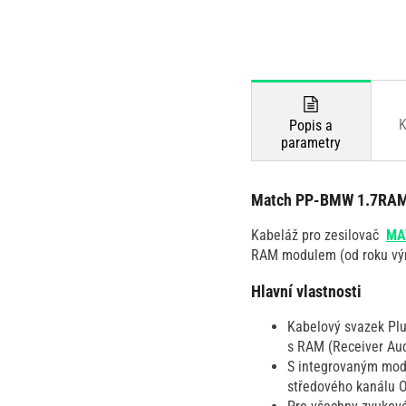
K
Popis a
parametry
Match PP-BMW 1.7RAM
Kabeláž pro zesilovač
MA
RAM modulem (od roku výr
Hlavní vlastnosti
Kabelový svazek Plu
s RAM (Receiver Aud
S integrovaným modu
středového kanálu 