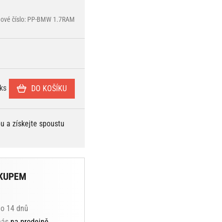
gové číslo: PP-BMW 1.7RAM
ks
DO KOŠÍKU
bu a získejte spoustu
KUPEM
do 14 dnů
 nás
na prodejně