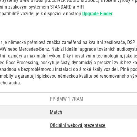
é systémy BMW s RAM (RECEIVER AUDIO MODULE) s rokem výroby > po
árním zvukovým systémem STANDARD a HIFI.
patibilitě vozidel je k dispozici v nástroji
Upgrade Finder
.
 je německá prémiová značka zaměřená na kvalitní zesilovače, DSP 
BMW nebo Mercedes-Benz. Nabízí ideální upgrade továrních audiosys
tní rozměry a maximální výkon. Díky inovativním technologiím, jako j
 Bass Processing, poskytuje čistý, dynamický a precizní zvuk bez k
nadnou a bezproblémovou instalaci do široké škály vozidel. Plně podp
romobily a garantují špičkovou německou kvalitu od renomovaného výr
vého audia.
PP-BMW 1.7RAM
Match
Oficiální webová prezentace