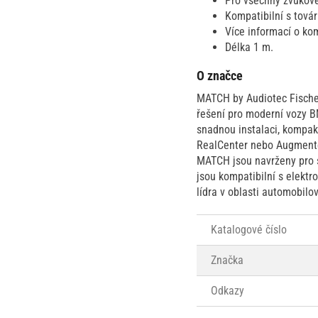
Pro všechny zvukov
Kompatibilní s tov
Více informací o kom
Délka 1 m.
O značce
MATCH by Audiotec Fischer
řešení pro moderní vozy 
snadnou instalaci, kompak
RealCenter nebo Augmented
MATCH jsou navrženy pro s
jsou kompatibilní s elekt
lídra v oblasti automobilo
Katalogové číslo
Značka
Odkazy