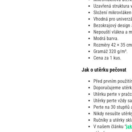
Uzavřená struktura 
Složení mikrovláken
Vhodná pro univerzál
Bezokrajový design 
Nepouští vlákna a m
Modrá barva.
Rozměry 42 × 35 cm
Gramáž 320 g/m².
Cena za 1 kus.
Jak o utěrku pečovat
Před prvním použití
Doporučujeme utěrku
Utěrku perte v prač
Utěrky perte vždy s
Perte na 30 stupňů a
Nikdy nesušte utěrky
Ručníky a utěrky sk
V našem článku "
ja