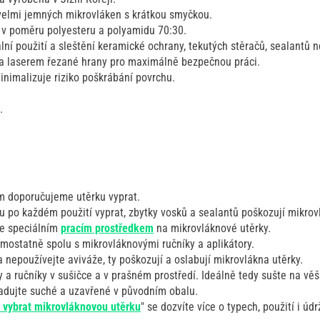
velmi jemných mikrovláken s krátkou smyčkou.
 v poměru polyesteru a polyamidu 70:30.
ní použití a sleštění keramické ochrany, tekutých stěračů, sealantů 
a laserem řezané hrany pro maximálně bezpečnou práci.
inimalizuje riziko poškrábání povrchu.
.
m doporučujeme utěrku vyprat.
 po každém použití vyprat, zbytky vosků a sealantů poškozují mikrov
ce speciálním
pracím prostředkem
na mikrovláknové utěrky.
amostatně spolu s mikrovláknovými ručníky a aplikátory.
 nepoužívejte aviváže, ty poškozují a oslabují mikrovlákna utěrky.
 a ručníky v sušičce a v prašném prostředí. Ideálně tedy sušte na věš
ladujte suché a uzavřené v původním obalu.
k vybrat mikrovláknovou utěrku
" se dozvíte více o typech, použití i ú