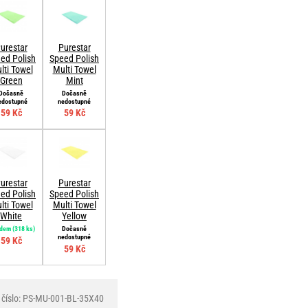
urestar
Purestar
ed Polish
Speed Polish
lti Towel
Multi Towel
Green
Mint
Dočasně
Dočasně
edostupné
nedostupné
59 Kč
59 Kč
urestar
Purestar
ed Polish
Speed Polish
lti Towel
Multi Towel
White
Yellow
adem
(318 ks)
Dočasně
nedostupné
59 Kč
59 Kč
 číslo: PS-MU-001-BL-35X40