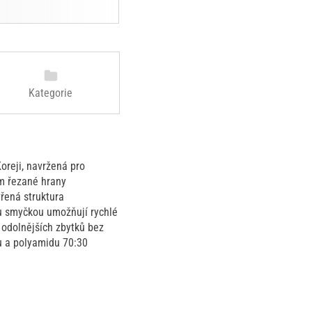
Kategorie
oreji, navržená pro
em řezané hrany
vřená struktura
ou smyčkou umožňují rychlé
 odolnějších zbytků bez
u a polyamidu 70:30