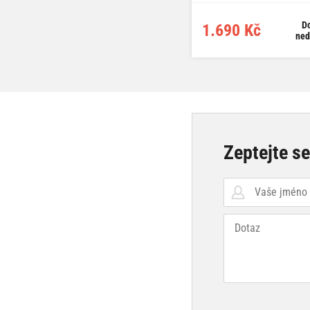
D
1.690 Kč
ned
Zeptejte s