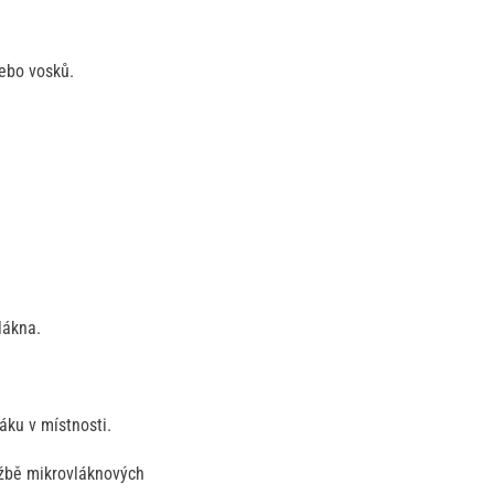
nebo vosků.
lákna.
áku v místnosti.
držbě mikrovláknových