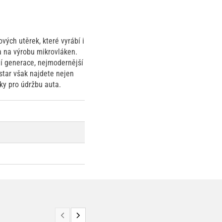
vých utěrek, které vyrábí i
na na výrobu mikrovláken.
í generace, nejmodernější
star však najdete nejen
cky pro údržbu auta.