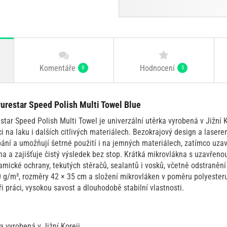
Komentáře
Hodnocení
0
5
urestar Speed Polish Multi Towel Blue
tar Speed Polish Multi Towel je univerzální utěrka vyrobená v Jižní K
i na laku i dalších citlivých materiálech. Bezokrajový design a laser
bání a umožňují šetrné použití i na jemných materiálech, zatímco uza
na a zajišťuje čistý výsledek bez stop. Krátká mikrovlákna s uzavřen
mické ochrany, tekutých stěračů, sealantů i vosků, včetně odstranění
g/m², rozměry 42 × 35 cm a složení mikrovláken v poměru polyester
ři práci, vysokou savost a dlouhodobě stabilní vlastnosti.
 vyrobená v Jižní Koreji.