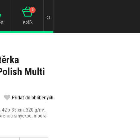
0
cs
et
Košík
těrka
olish Multi
Přidat do oblíbených
, 42 x 35 cm, 320 g/m²,
avřenou smyčkou, modrá