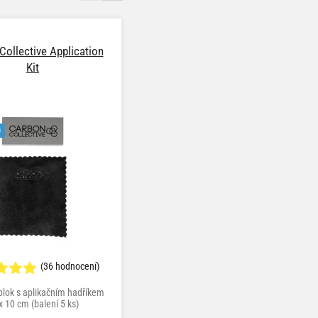
Collective Application
Purestar Ultimate Violet
Kit
Buffing Towel
O
(36 hodnocení)
(85 hodnocení)
 blok s aplikačním hadříkem
dvoustranná mikrovláknová utěrka, 40
x 10 cm (balení 5 ks)
x 40 cm, 450 g/m², fialová barva