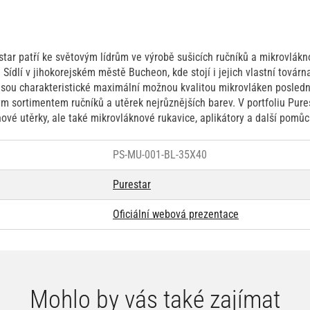
tar patří ke světovým lídrům ve výrobě sušicích ručníků a mikrovlákno
. Sídlí v jihokorejském městě Bucheon, kde stojí i jejich vlastní továr
jsou charakteristické maximální možnou kvalitou mikrovláken posledn
ým sortimentem ručníků a utěrek nejrůznějších barev. V portfoliu Pure
nové utěrky, ale také mikrovláknové rukavice, aplikátory a další pomů
PS-MU-001-BL-35X40
Purestar
Oficiální webová prezentace
Mohlo by vás také zajímat