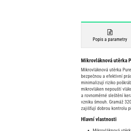
Popis a parametry
Mikrovláknová utěrka P
Mikrovláknová utěrka Pures
bezpečnou a efektivní prác
minimalizují riziko poškrá
mikrovláken nepouští vlák
a rovnoměrné sleštění kera
vzniku šmouh. Gramáž 320 
zajišťují dobrou kontrolu p
Hlavní vlastnosti
Mikrovláknová utěrka