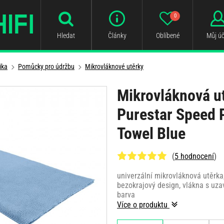
0
Hledat
Články
Oblíbené
Můj úč
ika
Pomůcky pro údržbu
Mikrovláknové utěrky
Mikrovláknová u
Purestar Speed P
Towel Blue
(
5 hodnocení
)
univerzální mikrovláknová utěrka
bezokrajový design, vlákna s uz
barva
Více o produktu