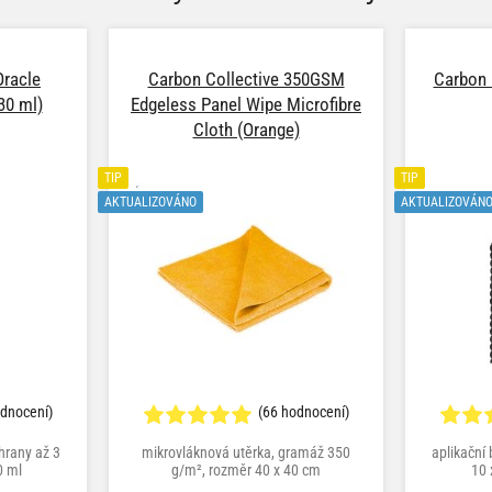
Oracle
Carbon Collective 350GSM
Carbon 
30 ml)
Edgeless Panel Wipe Microfibre
Cloth (Orange)
TIP
TIP
AKTUALIZOVÁNO
AKTUALIZOVÁN
odnocení)
(66 hodnocení)
hrany až 3
mikrovláknová utěrka, gramáž 350
aplikační
0 ml
g/m², rozměr 40 x 40 cm
10 