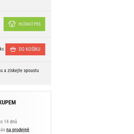
HLÍDACÍ PES
ks
DO KOŠÍKU
bu a získejte spoustu
KUPEM
do 14 dnů
 nás
na prodejně