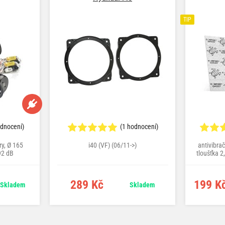
TIP
odnocení)
(1 hodnocení)
y, Ø 165
i40 (VF) (06/11->)
antivibra
92 dB
tloušťka 
ubka 64,5
289 Kč
199 K
Skladem
Skladem