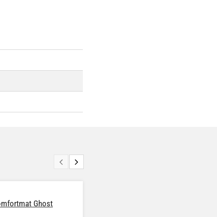
mfortmat Ghost
Set tlumicích materiálů na
dveře Standard