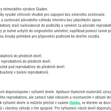
ry německého výrobce Gladen.
ky vysoké citlivosti vhodné pro zapojení bez externího zesilovače.
 zachování původního vzhledu interiéru bez jakýchkoliv úprav.
uktory stačí našroubovat do podložky a vyměnit za původní reprodukt
 je nutné uchytit do originálního umístění, například pomocí tavné pi
sou šrouby potřebné pro připevnění podložek ke dveřím vozidla.
oduktorů do předních dveří.
 reproduktorů do předních dveří.
ložek pod reproduktory do předních dveří.
bsažený v balení reproduktorů.
rů doporučujeme i vytlumit dveře. Aplikace tlumicích materiálů výra
ho reproduktoru, ale zamezí také vibracím a rezonancím v oblasti dve
ak vytlumit dveře si můžete přečíst v našem
článku
, ve kterém se dozv
lů i všechny výhody s tím spojené. Pro vytlumení všech dveří doporuč