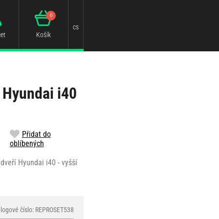
0
cs
et
Košík
 Hyundai i40
Přidat do
oblíbených
dveří Hyundai i40 - vyšší
logové číslo: REPROSET538