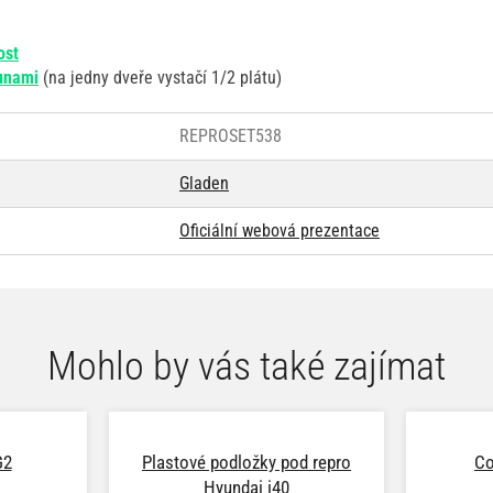
ost
unami
(na jedny dveře vystačí 1/2 plátu)
REPROSET538
Gladen
Oficiální webová prezentace
Mohlo by vás také zajímat
G2
Plastové podložky pod repro
Co
Hyundai i40