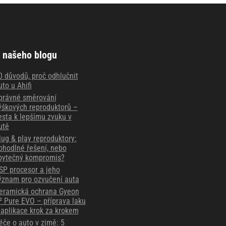
 našeho blogu
0 důvodů, proč odhlučnit
uto u Ahifi
právné směrování
ýškových reproduktorů –
esta k lepšímu zvuku v
utě
lug & play reproduktory:
ohodlné řešení, nebo
bytečný kompromis?
SP procesor a jeho
ýznam pro ozvučení auta
eramická ochrana Gyeon
² Pure EVO – příprava laku
 aplikace krok za krokem
éče o auto v zimě: 5