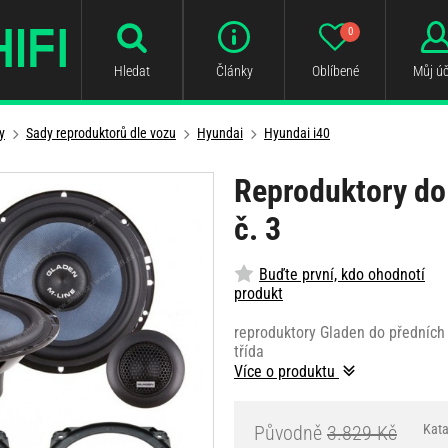
0
Hledat
Články
Oblíbené
Můj úč
y
Sady reproduktorů dle vozu
Hyundai
Hyundai i40
Reproduktory do
č. 3
Buďte první, kdo ohodnotí
produkt
reproduktory Gladen do předních 
třída
Více o produktu
Původně
3.829 Kč
Kata