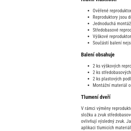
Ověřené reprodukto
Reproduktory jsou dí
Jednoduchá montáž a
Středobasové reprod
Výškové reproduktory
Součástí balení nej
Balení obsahuje
2 ks výškových repr
2 ks středobasových
2 ks plastových pod
Montážní materiál o
Tlumení dveří
V rámci výměny reprodukto
složku a zvuk středobasové
ovlivňují výsledný zvuk. J
aplikaci tlumicích materiá