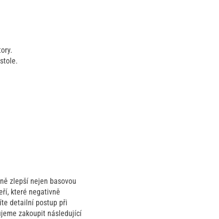
ory.
stole.
zně zlepší nejen basovou
ří, které negativně
íte detailní postup při
ujeme zakoupit následující