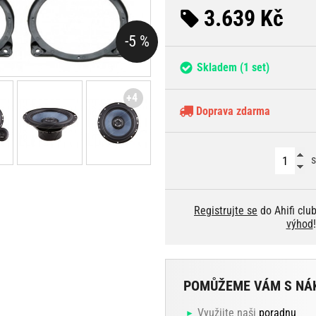
3.639 Kč
-5 %
Skladem
(1 set)
+4
Doprava zdarma
s
Registrujte se
do Ahifi clu
výhod
!
POMŮŽEME VÁM S NÁ
Využijte naši
poradnu