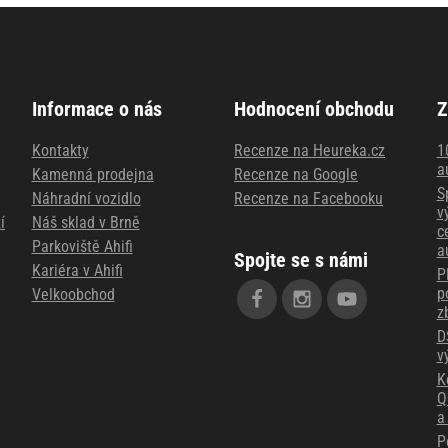
Informace o nás
Hodnocení obchodu
Z
Kontakty
Recenze na Heureka.cz
1
a
Kamenná prodejna
Recenze na Google
S
Náhradní vozidlo
Recenze na Facebooku
v
í
Náš sklad v Brně
c
Parkoviště Ahifi
a
Spojte se s námi
Kariéra v Ahifi
P
p
Velkoobchod
z
D
v
K
Q
a
P