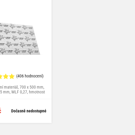
-10 %
(406 hodnocení)
(114 hodnocení)
ční materiál, 700 x 500 mm,
set obsahuje 4x Comfortmat Ghost +
2,5 mm, MLF 0,27, hmotnost
1x Comfortmat Tsunami
3,82 kg/m²
799 Kč
č
Dočasně nedostupné
Skladem
885 Kč