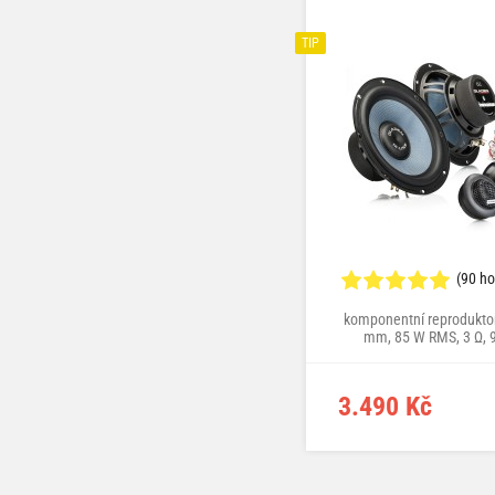
TIP
(90 h
komponentní reproduktor
mm, 85 W RMS, 3 Ω, 
(2,83V/1m), montážní hlo
mm
3.490 Kč