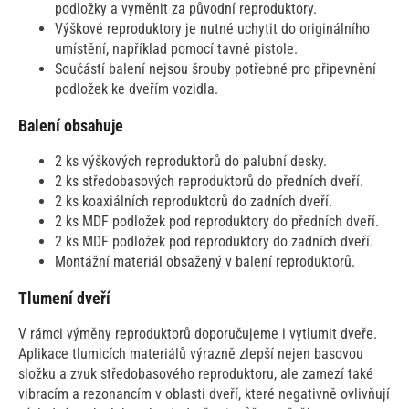
podložky a vyměnit za původní reproduktory.
Výškové reproduktory je nutné uchytit do originálního
umístění, například pomocí tavné pistole.
Součástí balení nejsou šrouby potřebné pro připevnění
podložek ke dveřím vozidla.
Balení obsahuje
2 ks výškových reproduktorů do palubní desky.
2 ks středobasových reproduktorů do předních dveří.
2 ks koaxiálních reproduktorů do zadních dveří.
2 ks MDF podložek pod reproduktory do předních dveří.
2 ks MDF podložek pod reproduktory do zadních dveří.
Montážní materiál obsažený v balení reproduktorů.
Tlumení dveří
V rámci výměny reproduktorů doporučujeme i vytlumit dveře.
Aplikace tlumicích materiálů výrazně zlepší nejen basovou
složku a zvuk středobasového reproduktoru, ale zamezí také
vibracím a rezonancím v oblasti dveří, které negativně ovlivňují