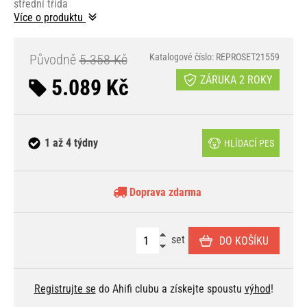
střední třída
Více o produktu
Původně
5.358 Kč
Katalogové číslo: REPROSET21559
ZÁRUKA 2 ROKY
5.089 Kč
1 až 4 týdny
HLÍDACÍ PES
Doprava zdarma
set
DO KOŠÍKU
Registrujte se
do Ahifi clubu a získejte spoustu
výhod
!