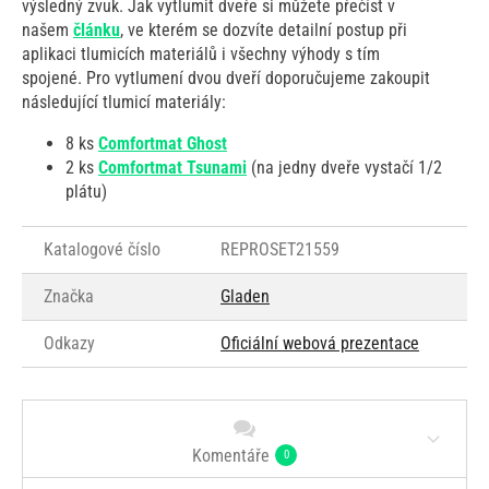
výsledný zvuk. Jak vytlumit dveře si můžete přečíst v
našem
článku
, ve kterém se dozvíte detailní postup při
aplikaci tlumicích materiálů i všechny výhody s tím
spojené. Pro vytlumení dvou dveří doporučujeme zakoupit
následující tlumicí materiály:
8 ks
Comfortmat Ghost
2 ks
Comfortmat Tsunami
(na jedny dveře vystačí 1/2
plátu)
Katalogové číslo
REPROSET21559
Značka
Gladen
Odkazy
Oficiální webová prezentace
Komentáře
0