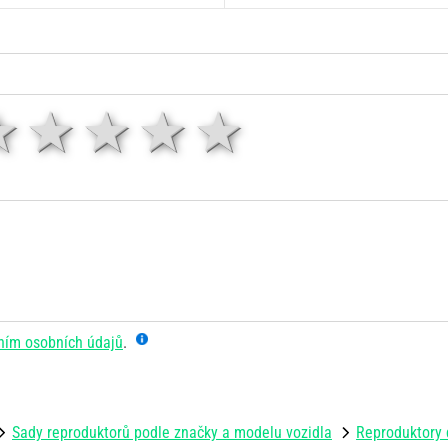
1 hvězda
2 hvězdy
3 hvězdy
4 hvězdy
5 hvězd
ním osobních údajů
.
Sady reproduktorů podle značky a modelu vozidla
Reproduktory 