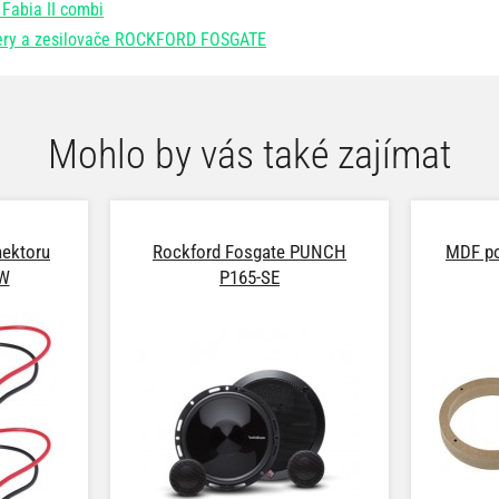
Fabia II combi
fery a zesilovače ROCKFORD FOSGATE
Mohlo by vás také zajímat
nektoru
Rockford Fosgate PUNCH
MDF po
VW
P165-SE