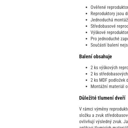
Ověřené reprodukto
Reproduktory jsou dí
Jednoduchá montáž a
Středobasové reprod
Výškové reproduktory
Pro jednoduché zap
Součástí balení nej
Balení obsahuje
2 ks výškových repr
2 ks středobasových
2 ks MDF podložek d
Montážní materiál o
Důležité tlumení dveří
V rámci výměny reprodukto
složku a zvuk středobasové
ovlivňují výsledný zvuk. J
aplikaci tlumicích materiá