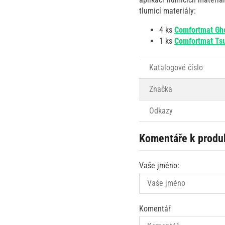
tlumicí materiály:
4 ks
Comfortmat Gh
1 ks
Comfortmat Ts
Katalogové číslo
Značka
Odkazy
Komentáře k produ
Vaše jméno:
Komentář