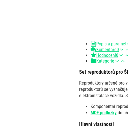
Popis a paramet
Komentáře
0
Hodnocení
0
Kategorie
Set reproduktorů pro Š
Reproduktory určené pro v
reproduktorů se vyznačuje
elektroinstalace vozidla. 
Komponentní repro
MDF podložky
do pře
Hlavní vlastnosti