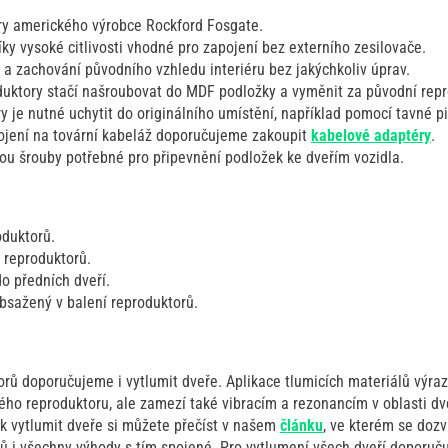
ry amerického výrobce Rockford Fosgate.
ky vysoké citlivosti vhodné pro zapojení bez externího zesilovače.
 zachování původního vzhledu interiéru bez jakýchkoliv úprav.
uktory stačí našroubovat do MDF podložky a vyměnit za původní repr
 je nutné uchytit do originálního umístění, například pomocí tavné pi
ojení na tovární kabeláž doporučujeme zakoupit
kabelové adaptéry
.
sou šrouby potřebné pro připevnění podložek ke dveřím vozidla.
oduktorů.
 reproduktorů.
o předních dveří.
bsažený v balení reproduktorů.
rů doporučujeme i vytlumit dveře. Aplikace tlumicích materiálů výra
ho reproduktoru, ale zamezí také vibracím a rezonancím v oblasti dve
ak vytlumit dveře si můžete přečíst v našem
článku
, ve kterém se dozv
lů i všechny výhody s tím spojené. Pro vytlumení všech dveří doporuč