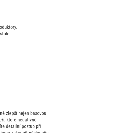
oduktory.
stole.
zně zlepší nejen basovou
ří, které negativně
íte detailní postup při
ujeme zakoupit následující