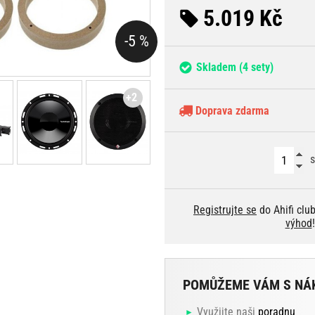
5.019 Kč
-5 %
Skladem
(4 sety)
+2
Doprava zdarma
s
Registrujte se
do Ahifi clu
výhod
!
POMŮŽEME VÁM S NÁ
Využijte naši
poradnu