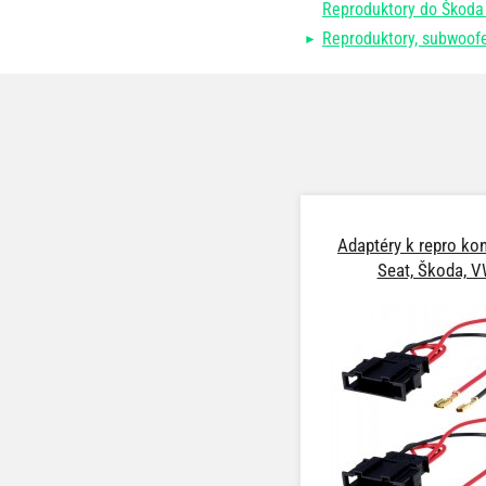
Reproduktory do Škoda 
Reproduktory, subwoo
Adaptéry k repro ko
Seat, Škoda, 