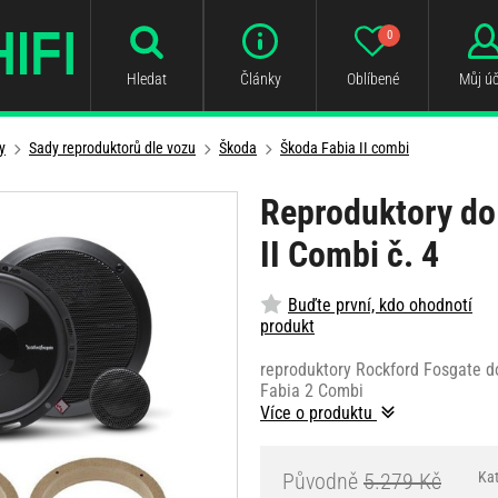
0
Hledat
Články
Oblíbené
Můj úč
y
Sady reproduktorů dle vozu
Škoda
Škoda Fabia II combi
Reproduktory do
II Combi č. 4
Buďte první, kdo ohodnotí
produkt
reproduktory Rockford Fosgate d
Fabia 2 Combi
Více o produktu
Původně
5.279 Kč
Ka