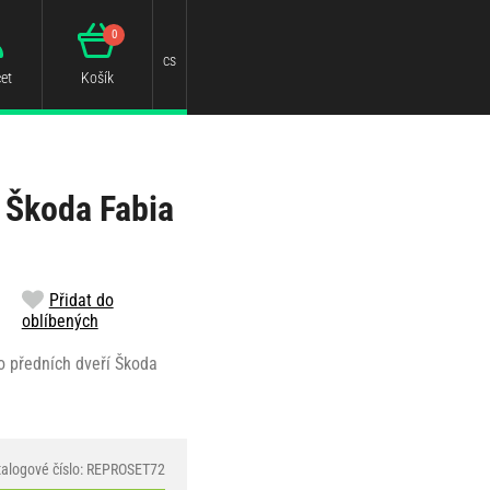
0
cs
et
Košík
 Škoda Fabia
Přidat do
oblíbených
o předních dveří Škoda
talogové číslo: REPROSET72