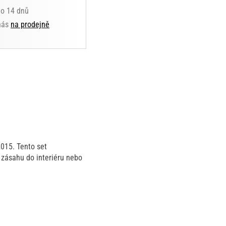
do 14 dnů
 nás
na prodejně
015. Tento set
 zásahu do interiéru nebo