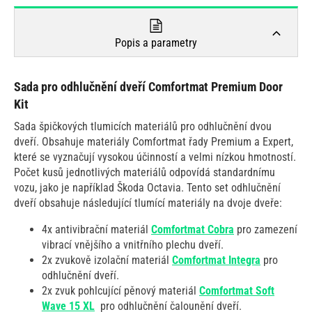
Popis a parametry
Sada pro odhlučnění dveří Comfortmat Premium Door
Kit
Sada špičkových tlumicích materiálů pro odhlučnění dvou
dveří. Obsahuje materiály Comfortmat řady Premium a Expert,
které se vyznačují vysokou účinností a velmi nízkou hmotností.
Počet kusů jednotlivých materiálů odpovídá standardnímu
vozu, jako je například Škoda Octavia. Tento set odhlučnění
dveří obsahuje následující tlumící materiály na dvoje dveře:
4x antivibrační materiál
Comfortmat Cobra
pro zamezení
vibrací vnějšího a vnitřního plechu dveří.
2x zvukově izolační materiál
Comfortmat Integra
pro
odhlučnění dveří.
2x zvuk pohlcující pěnový materiál
Comfortmat Soft
Wave 15 XL
pro odhlučnění čalounění dveří.