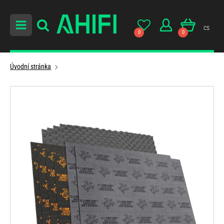
cs
0
0
Úvodní stránka