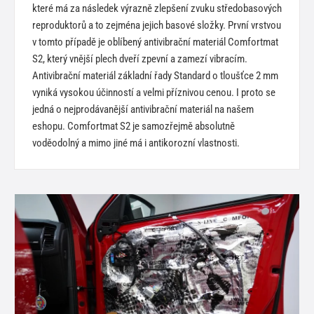
které má za následek výrazně zlepšení zvuku středobasových
reproduktorů a to zejména jejich basové složky. První vrstvou
v tomto případě je oblíbený antivibrační materiál Comfortmat
S2, který vnější plech dveří zpevní a zamezí vibracím.
Antivibrační materiál základní řady Standard o tloušťce 2 mm
vyniká vysokou účinností a velmi příznivou cenou. I proto se
jedná o nejprodávanější antivibrační materiál na našem
eshopu. Comfortmat S2 je samozřejmě absolutně
voděodolný a mimo jiné má i antikorozní vlastnosti.