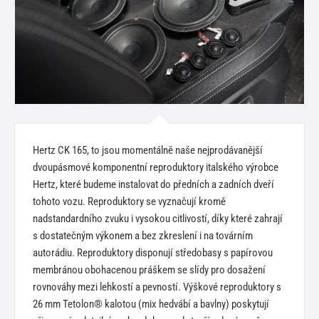
Hertz CK 165, to jsou momentálně naše nejprodávanější
dvoupásmové komponentní reproduktory italského výrobce
Hertz, které budeme instalovat do předních a zadních dveří
tohoto vozu. Reproduktory se vyznačují kromě
nadstandardního zvuku i vysokou citlivostí, díky které zahrají
s dostatečným výkonem a bez zkreslení i na továrním
autorádiu. Reproduktory disponují středobasy s papírovou
membránou obohacenou práškem se slídy pro dosažení
rovnováhy mezi lehkostí a pevností. Výškové reproduktory s
26 mm Tetolon® kalotou (mix hedvábí a bavlny) poskytují