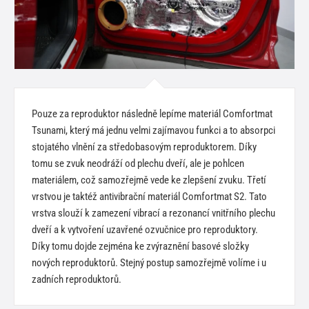
Pouze za reproduktor následně lepíme materiál Comfortmat
Tsunami, který má jednu velmi zajímavou funkci a to absorpci
stojatého vlnění za středobasovým reproduktorem. Díky
tomu se zvuk neodráží od plechu dveří, ale je pohlcen
materiálem, což samozřejmě vede ke zlepšení zvuku. Třetí
vrstvou je taktéž antivibrační materiál Comfortmat S2. Tato
vrstva slouží k zamezení vibrací a rezonancí vnitřního plechu
dveří a k vytvoření uzavřené ozvučnice pro reproduktory.
Díky tomu dojde zejména ke zvýraznění basové složky
nových reproduktorů. Stejný postup samozřejmě volíme i u
zadních reproduktorů.