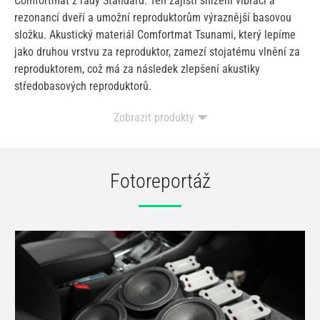
Comfortmat z řady Standard. Ten zajistí snížení vibrací a
rezonancí dveří a umožní reproduktorům výraznější basovou
složku. Akustický materiál Comfortmat Tsunami, který lepíme
jako druhou vrstvu za reproduktor, zamezí stojatému vlnění za
reproduktorem, což má za následek zlepšení akustiky
středobasových reproduktorů.
2 páry
1.
Hertz CK 165
Zobrazit produkty
2 páry
2.
MDF podložky Škoda / Volkswagen
Fotoreportáž
14 ks
3.
Comfortmat Ghost
1 ks
4.
Comfortmat Tsunami