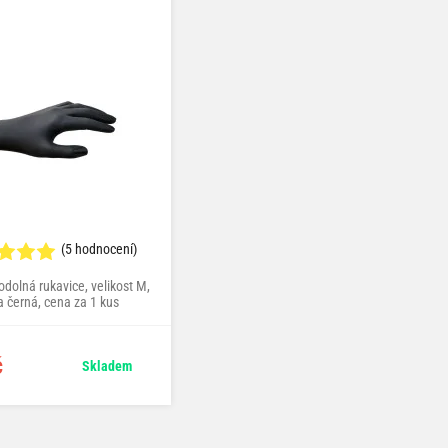
AKTUALIZOVÁNO
(5 hodnocení)
(43 hodnocení)
dolná rukavice, velikost M,
dvojitá utěrka na okna a interiérové
a černá, cena za 1 kus
plasty, gramáž 450 g/m², 45 x 35 cm
č
169 Kč
Skladem
Dočasně nedostupné