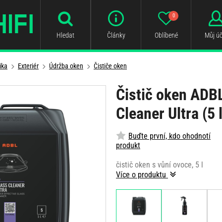
0
Hledat
Články
Oblíbené
Můj úč
ika
Exteriér
Údržba oken
Čističe oken
Čistič oken ADB
Cleaner Ultra (5 l
Buďte první, kdo ohodnotí
produkt
čistič oken s vůní ovoce, 5 l
Více o produktu