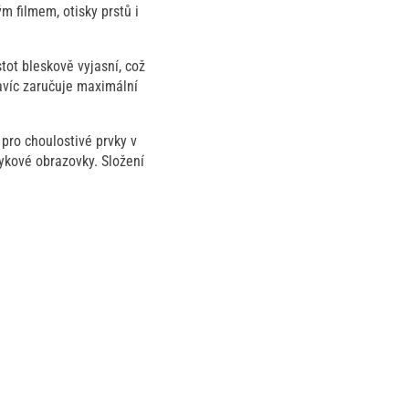
 filmem, otisky prstů i
tot bleskově vyjasní, což
avíc zaručuje maximální
 pro choulostivé prvky v
ykové obrazovky. Složení