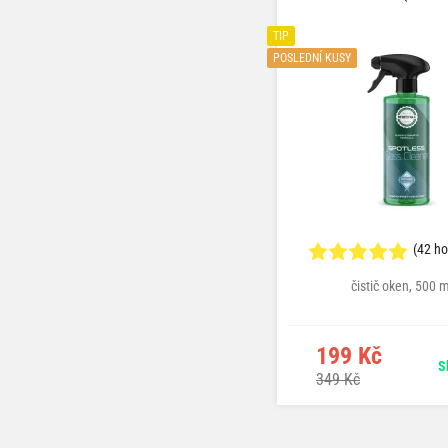
TIP
POSLEDNÍ KUSY
(42 h
čistič oken, 500 m
199 Kč
S
349 Kč