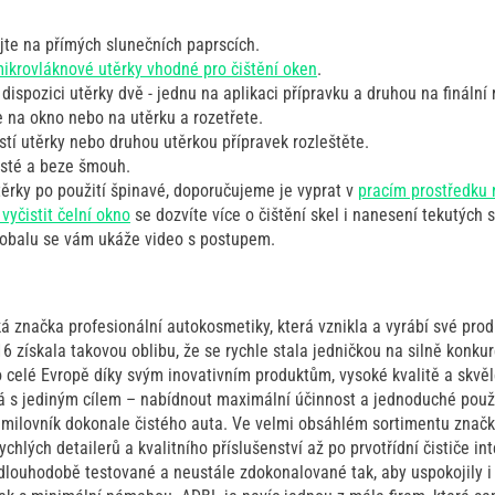
jte na přímých slunečních paprscích.
ikrovláknové utěrky vhodné pro čištění oken
.
ispozici utěrky dvě - jednu na aplikaci přípravku a druhou na finální 
e na okno nebo na utěrku a rozetřete.
tí utěrky nebo druhou utěrkou přípravek rozleštěte.
isté a beze šmouh.
těrky po použití špinavé, doporučujeme je vyprat v
pracím prostředku 
vyčistit čelní okno
se dozvíte více o čištění skel i nanesení tekutých 
obalu se vám ukáže video s postupem.
 značka profesionální autokosmetiky, která vznikla a vyrábí své prod
6 získala takovou oblibu, že se rychle stala jedničkou na silně konk
 po celé Evropě díky svým inovativním produktům, vysoké kvalitě a sk
 s jediným cílem – nabídnout maximální účinnost a jednoduché použit
 milovník dokonale čistého auta. Ve velmi obsáhlém sortimentu znač
chlých detailerů a kvalitního příslušenství až po prvotřídní čističe i
dlouhodobě testované a neustále zdokonalované tak, aby uspokojily i 