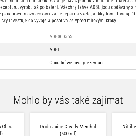
ek s minimální námahou. ADBL je navíc jednou z mála firem, která sam
recepturu, výrobu až po balení. Všechny lahve ADBL jsou dodávány s 
 jsou právem označovány za nejlepší na světě, a díky tomu fungují 
icky investuje do vývoje a posouvá se vpřed mílovými kroky.
ADB000565
ADBL
Oficiální webová prezentace
Mohlo by vás také zajímat
s Glass
Dodo Juice Clearly Menthol
Nitril
l)
(500 ml)