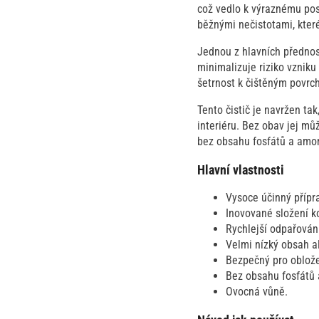
což vedlo k výraznému pos
běžnými nečistotami, kter
Jednou z hlavních přednost
minimalizuje riziko vznik
šetrnost k čištěným povrch
Tento čistič je navržen tak
interiéru. Bez obav jej m
bez obsahu fosfátů a amon
Hlavní vlastnosti
Vysoce účinný přípr
Inovované složení ko
Rychlejší odpařován
Velmi nízký obsah a
Bezpečný pro oblože
Bez obsahu fosfátů
Ovocná vůně.