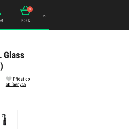
0
cs
et
Košík
L Glass
)
Přidat do
oblíbených