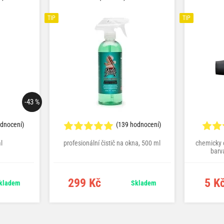
TIP
TIP
-43 %
odnocení)
(139 hodnocení)
l
profesionální čistič na okna, 500 ml
chemicky o
barv
299 Kč
5 K
kladem
Skladem