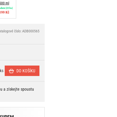
500 ml
adem
(22 ks)
199 Kč
atalogové číslo: ADB000565
ks
DO KOŠÍKU
bu a získejte spoustu