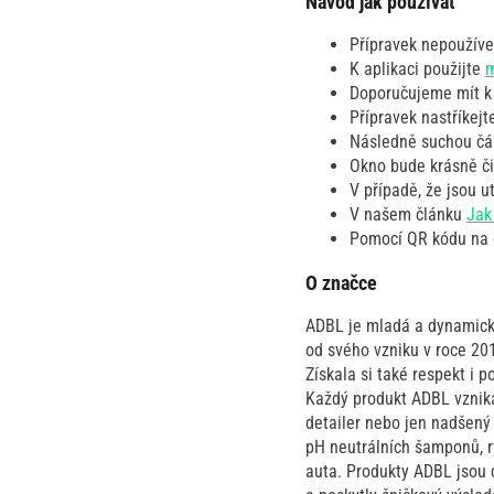
Návod jak používat
Přípravek nepoužíve
K aplikaci použijte
m
Doporučujeme mít k d
Přípravek nastříkejt
Následně suchou čás
Okno bude krásně č
V případě, že jsou u
V našem článku
Jak 
Pomocí QR kódu na 
O značce
ADBL je mladá a dynamická
od svého vzniku v roce 201
Získala si také respekt i
Každý produkt ADBL vzniká
detailer nebo jen nadšený
pH neutrálních šamponů, ry
auta. Produkty ADBL jsou 