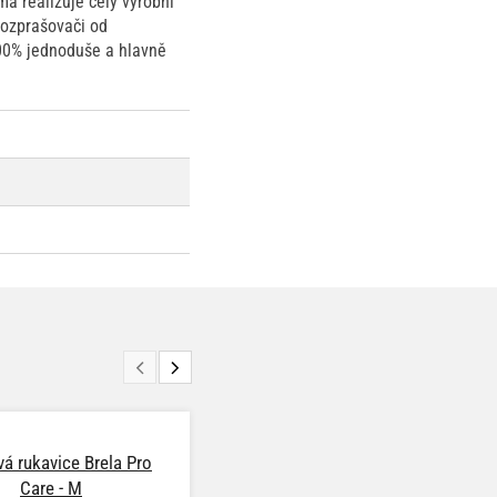
a realizuje celý výrobní
rozprašovači od
100% jednoduše a hlavně
ová rukavice Brela Pro
Carbon Collective Clarity
Care - M
Twisted - Dual Microfibre Cloth