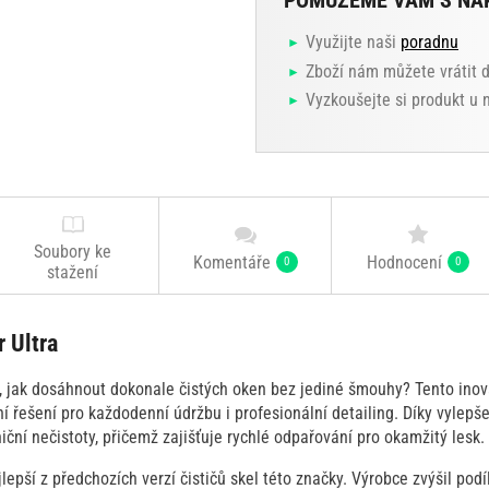
POMŮŽEME VÁM S NÁ
Využijte naši
poradnu
Zboží nám můžete vrátit 
Vyzkoušejte si produkt u
Soubory ke
Komentáře
Hodnocení
0
0
stažení
 Ultra
, jak dosáhnout dokonale čistých oken bez jediné šmouhy? Tento inova
í řešení pro každodenní údržbu i profesionální detailing. Díky vylepš
iční nečistoty, přičemž zajišťuje rychlé odpařování pro okamžitý lesk.
lepší z předchozích verzí čističů skel této značky. Výrobce zvýšil pod