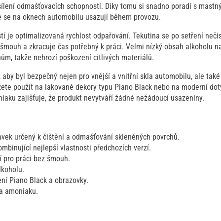
ílení odmašťovacích schopností. Díky tomu si snadno poradí s mastným
é se na oknech automobilu usazují během provozu.
í je optimalizovaná rychlost odpařování. Tekutina se po setření nečis
u šmouh a zkracuje čas potřebný k práci. Velmi nízký obsah alkoholu n
ům, takže nehrozí poškození citlivých materiálů.
, aby byl bezpečný nejen pro vnější a vnitřní skla automobilu, ale také
ůžete použít na lakované dekory typu Piano Black nebo na moderní dot
iaku zajišťuje, že produkt nevytváří žádné nežádoucí usazeniny.
avek určený k čištění a odmašťování skleněných povrchů.
mbinující nejlepší vlastnosti předchozích verzí.
í pro práci bez šmouh.
lkoholu.
ní Piano Black a obrazovky.
 a amoniaku.