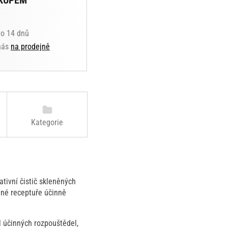
KUPEM
do 14 dnů
 nás
na prodejně
Kategorie
tivní čistič skleněných
ené receptuře účinně
íl účinných rozpouštědel,