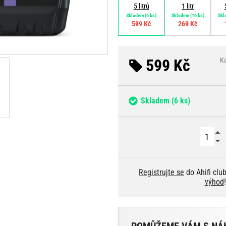
5 litrů
1 litr
Skladem
(6 ks)
Skladem
(16 ks)
Skl
599 Kč
269 Kč
599 Kč
K
Skladem
(6 ks)
Registrujte se
do Ahifi clu
výhod
!