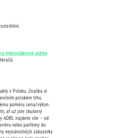
rozleštění.
na mikrovláknové utěrky
.
stěračů.
ukty v Polsku. Značka si
urenčním polském trhu.
vělému poměru cena/výkon.
í, ať už jste zkušený
ky ADBL najdete vše – od
nteriéru nebo parfémy do
ty nejnáročnější zákazníky