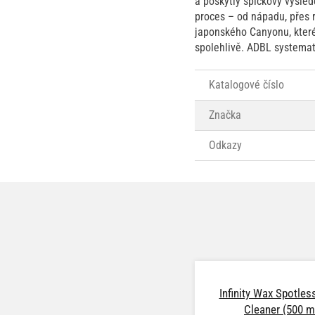
a poskytly špičkový výsled
proces – od nápadu, přes 
japonského Canyonu, které
spolehlivě. ADBL systemat
Katalogové číslo
Značka
Odkazy
Infinity Wax Spotles
Cleaner (500 m