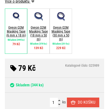
Více o produktu
Gyeon Q2M
Gyeon Q2M
Gyeon Q2M
Masking Tape
Masking Tape
Masking Tape
(6 mm x 18 m)
(18 mm x 50
(30 mm x 50
m)
m)
Skladem
(344 ks)
79 Kč
Skladem
(370 ks)
Skladem
(251 ks)
139 Kč
229 Kč
79 Kč
Katalogové číslo: G25989
Skladem
(344 ks)
ks
DO KOŠÍKU