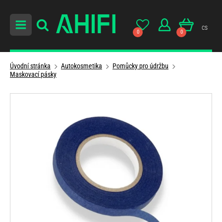
cs
0
0
Úvodní stránka
Autokosmetika
Pomůcky pro údržbu
Maskovací pásky