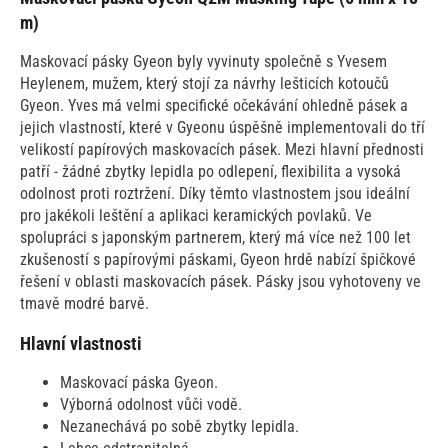
m)
Maskovací pásky Gyeon byly vyvinuty společně s Yvesem
Heylenem, mužem, který stojí za návrhy lešticích kotoučů
Gyeon. Yves má velmi specifické očekávání ohledně pásek a
jejich vlastností, které v Gyeonu úspěšně implementovali do tří
velikostí papírových maskovacích pásek. Mezi hlavní přednosti
patří - žádné zbytky lepidla po odlepení, flexibilita a vysoká
odolnost proti roztržení. Díky těmto vlastnostem jsou ideální
pro jakékoli leštění a aplikaci keramických povlaků. Ve
spolupráci s japonským partnerem, který má více než 100 let
zkušeností s papírovými páskami, Gyeon hrdě nabízí špičkové
řešení v oblasti maskovacích pásek. Pásky jsou vyhotoveny ve
tmavě modré barvě.
Hlavní vlastnosti
Maskovací páska Gyeon.
Výborná odolnost vůči vodě.
Nezanechává po sobě zbytky lepidla.