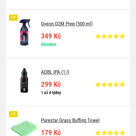
TIP
Gyeon Q2M Prep (500 ml)
349 Kč
Skladem
ADBL IPA (1 l)
299 Kč
1 až 4 týdny
TIP
Purestar Grass Buffing Towel
179 Kč