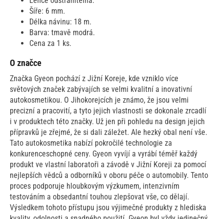
Lehce odstranitelná.
Šíře: 6 mm.
Délka návinu: 18 m.
Barva: tmavě modrá.
Cena za 1 ks.
O značce
Značka Gyeon pochází z Jižní Koreje, kde vzniklo více
světových značek zabývajích se velmi kvalitní a inovativní
autokosmetikou. O Jihokorejcích je známo, že jsou velmi
precizní a pracovití, a tyto jejich vlastnosti se dokonale zrcadlí
i v produktech této značky. Už jen při pohledu na design jejich
přípravků je zřejmé, že si dali záležet. Ale hezký obal není vše.
Tato autokosmetika nabízí pokročilé technologie za
konkurenceschopné ceny. Gyeon vyvíjí a vyrábí téměř každý
produkt ve vlastní laboratoři a závodě v Jižní Koreji za pomocí
nejlepších vědců a odborníků v oboru péče o automobily. Tento
proces podporuje hloubkovým výzkumem, intenzivním
testováním a obsedantní touhou zlepšovat vše, co dělají.
Výsledkem tohoto přístupu jsou výjimečné produkty z hlediska
kvality, odolnosti a snadného použití. Gyeon byl vždy jedinečný