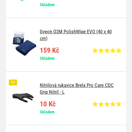
Skladem
Gyeon Q2M PolishWipe EVO (40 x 40
cm)
159 Kč
Skladem
TIP
Nitrilová rukavice Brela Pro Care CDC
Grip Nitril - L
10 Kč
Skladem