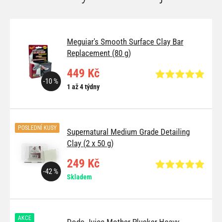
Meguiar's Smooth Surface Clay Bar
Replacement (80 g)
449 Kč
-10 %
1 až 4 týdny
POSLEDNÍ KUSY
Supernatural Medium Grade Detailing
Clay (2 x 50 g)
249 Kč
-42 %
Skladem
AKCE