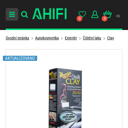
cs
0
0
Úvodní stránka
Autokosmetika
Exteriér
Čištění laku
Clay
AKTUALIZOVÁNO