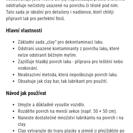
odstraňuje nečistoty usazené na povrchu či těsně pod ním.
Tato sada je ideální pro detailery i nadšence, kteří chtějí
připravit lak pro perfektní finiš.
Hlavní vlastnosti
Základní sada „clay“ pro dekontaminaci laku.
Odstraní usazené kontaminanty z povrchu laku, které
nelze odstranit běžným mytím.
Zajišťuje hladký povrch laku - příprava pro leštění nebo
voskování.
Neabrazivní metoda, která nepoškozuje povrch laku.
Obsahuje jak clay bar, tak lubrikant pro použití.
Návod jak používat
Umyjte a důkladně vysušte vozidlo.
Rozdělte povrch na menší sekce (např. 50 × 50 cm).
Naneste dostatečné množství lubrikantu na povrch i na
clay.
Clay vytvarujte do tvaru placky a jemně ji přejíždějte po