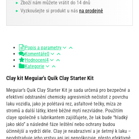
Zboží nám můžete vrátit do 14 dnů
Vyzkoušejte si produkt u nás
na prodejně
Popis a parametry
Komentáře
0
Hodnocení
4
Kategorie
Clay kit Meguiar's Quik Clay Starter Kit
Meguiar’s Quik Clay Starter Kit je sada určená pro bezpečné a
efektivní odstranění chemicky agresivních nečistot z povrchu
laku vozidla, jako je polétavá rez, asfaltové tečky, míza ze
stromů a další látky, které běžné mytí nezvládne. Použitím
claye společně s lubrikantem zajišťujete, že lak bude “hladký
jako sklo” a následné fáze leštění nebo ochrany budou
účinnější a vydrží déle. Clay je neabrazivní a je šetrný k laku –
neodstraňuje jeho vrstvu ani jej nepoškozuje, přesto efektivně