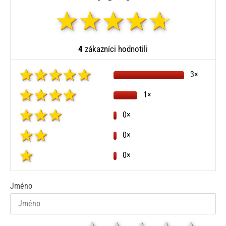
4
zákazníci hodnotili
3×
1×
0×
0×
0×
Jméno