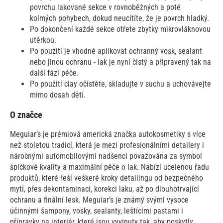
povrchu lakované sekce v rovnoběžných a poté
kolmých pohybech, dokud neucítíte, že je povrch hladký.
Po dokončení každé sekce otřete zbytky mikrovláknovou
utěrkou.
Po použití je vhodné aplikovat ochranný vosk, sealant
nebo jinou ochranu - lak je nyní čistý a připravený tak na
další fázi péče.
Po použití clay očistěte, skladujte v suchu a uchovávejte
mimo dosah dětí.
O značce
Meguiar’s je prémiová americká značka autokosmetiky s více
než stoletou tradicí, která je mezi profesionálními detailery i
náročnými automobilovými nadšenci považována za symbol
špičkové kvality a maximální péče o lak. Nabízí ucelenou řadu
produktů, které řeší veškeré kroky detailingu od bezpečného
mytí, přes dekontaminaci, korekci laku, až po dlouhotrvající
ochranu a finální lesk. Meguiar’s je známý svými vysoce
účinnými šampony, vosky, sealanty, leštícími pastami i
přípravky na interiér, které jsou vyvinuty tak, aby poskytly