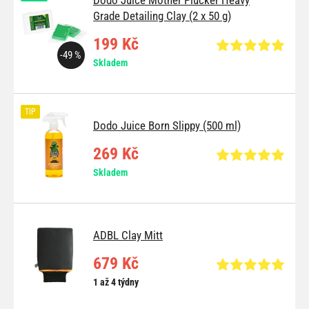
Dodo Juice Mother Plucker Heavy
Grade Detailing Clay (2 x 50 g)
199 Kč
-49 %
Skladem
TIP
Dodo Juice Born Slippy (500 ml)
269 Kč
Skladem
ADBL Clay Mitt
679 Kč
1 až 4 týdny