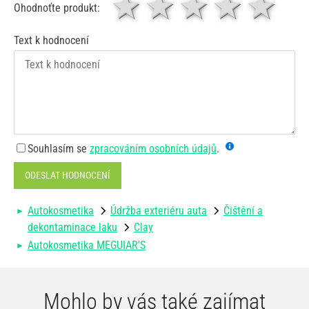
1 hvězda
2 hvězdy
3 hvěz
4 hv
5
Ohodnoťte produkt:
Text k hodnocení
Souhlasím se
zpracováním osobních údajů
.
ODESLAT HODNOCENÍ
Autokosmetika
Údržba exteriéru auta
Čištění a
dekontaminace laku
Clay
Autokosmetika MEGUIAR'S
Mohlo by vás také zajímat