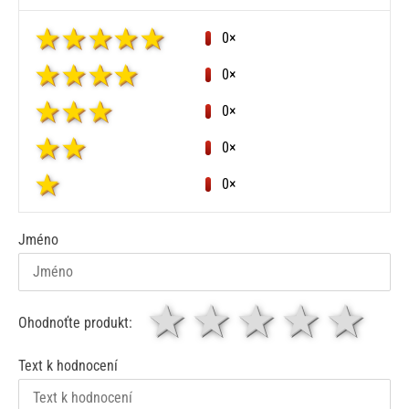
0×
0×
0×
0×
0×
Jméno
1 hvězda
2 hvězdy
3 hvěz
4 hv
5
Ohodnoťte produkt:
Text k hodnocení