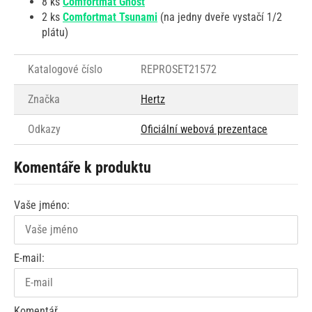
8 ks
Comfortmat Ghost
2 ks
Comfortmat Tsunami
(na jedny dveře vystačí 1/2
plátu)
Katalogové číslo
REPROSET21572
Značka
Hertz
Odkazy
Oficiální webová prezentace
Komentáře k produktu
Vaše jméno:
E-mail:
Komentář