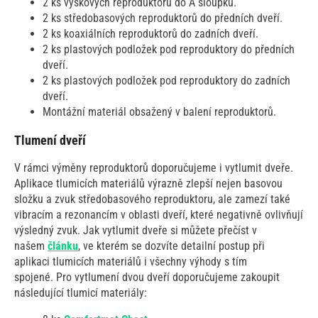
2 ks výškových reproduktorů do A sloupku.
2 ks středobasových reproduktorů do předních dveří.
2 ks koaxiálních reproduktorů do zadních dveří.
2 ks plastových podložek pod reproduktory do předních
dveří.
2 ks plastových podložek pod reproduktory do zadních
dveří.
Montážní materiál obsažený v balení reproduktorů.
Tlumení dveří
V rámci výměny reproduktorů doporučujeme i vytlumit dveře.
Aplikace tlumicích materiálů výrazně zlepší nejen basovou
složku a zvuk středobasového reproduktoru, ale zamezí také
vibracím a rezonancím v oblasti dveří, které negativně ovlivňují
výsledný zvuk. Jak vytlumit dveře si můžete přečíst v
našem
článku
, ve kterém se dozvíte detailní postup při
aplikaci tlumicích materiálů i všechny výhody s tím
spojené. Pro vytlumení dvou dveří doporučujeme zakoupit
následující tlumicí materiály: