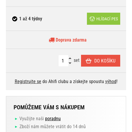
1 až 4 týdny
HLÍDACÍ PES
Doprava zdarma
set
DO KOŠÍKU
Registrujte se
do Ahifi clubu a získejte spoustu
výhod
!
POMŮŽEME VÁM S NÁKUPEM
Využijte naši
poradnu
Zboží nám můžete vrátit do 14 dnů