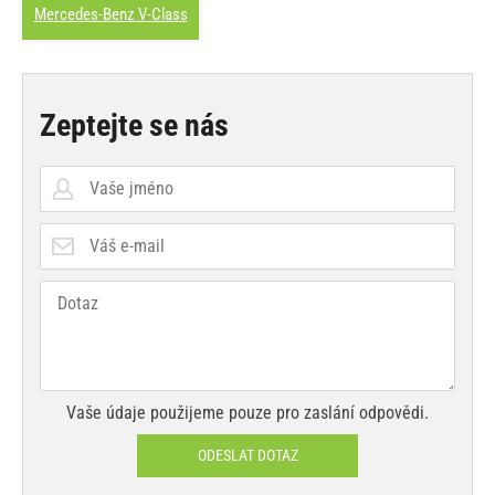
Mercedes-Benz V-Class
Zeptejte se nás
Vaše údaje použijeme pouze pro zaslání odpovědi.
ODESLAT DOTAZ