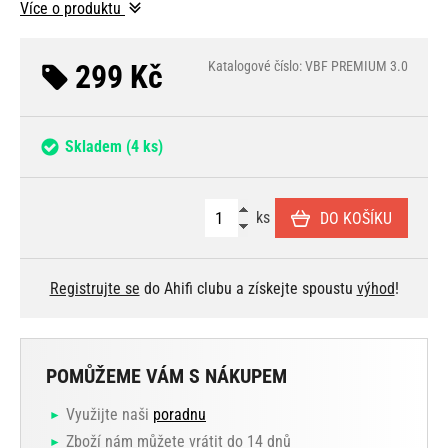
Více o produktu
299 Kč
Katalogové číslo: VBF PREMIUM 3.0
Skladem
(4 ks)
ks
DO KOŠÍKU
Registrujte se
do Ahifi clubu a získejte spoustu
výhod
!
POMŮŽEME VÁM S NÁKUPEM
Využijte naši
poradnu
Zboží nám můžete vrátit do 14 dnů