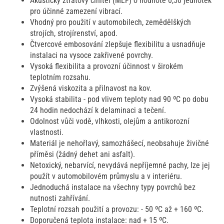
Akustický ztrátový činitel (MLF) o hodnotě 0,50 jednotek
pro účinné zamezení vibrací.
Vhodný pro použití v automobilech, zemědělškých
strojích, strojírenství, apod.
Čtvercové embosování zlepšuje flexibilitu a usnadňuje
instalaci na vysoce zakřivené povrchy.
Vysoká flexibilita a provozní účinnost v širokém
teplotním rozsahu.
Zvýšená viskozita a přilnavost na kov.
Vysoká stabilita - pod vlivem teploty nad 90 ºC po dobu
24 hodin nedochází k delaminaci a tečení.
Odolnost vůči vodě, vlhkosti, olejům a antikorozní
vlastnosti.
Materiál je nehořlavý, samozhášecí, neobsahuje živičné
příměsi (žádný dehet ani asfalt).
Netoxický, nebarvící, nevydává nepříjemné pachy, lze jej
použít v automobilovém průmyslu a v interiéru.
Jednoduchá instalace na všechny typy povrchů bez
nutnosti zahřívání.
Teplotní rozsah použití a provozu: - 50 ºC až + 160 ºC.
Doporučená teplota instalace: nad + 15 ºC.