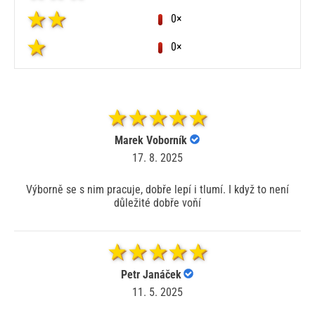
0×
0×
Marek Voborník
17. 8. 2025
Výborně se s nim pracuje, dobře lepí i tlumí. I když to není
důležité dobře voňí
Petr Janáček
11. 5. 2025