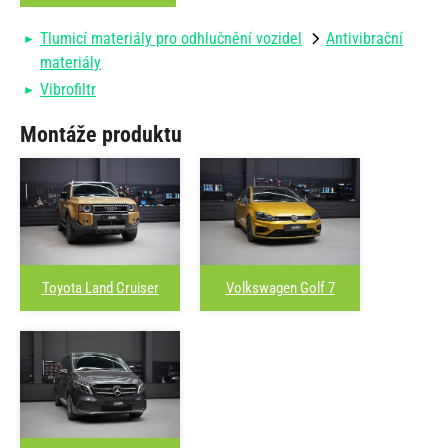
Tlumicí materiály pro odhlučnění vozidel
Antivibrační
materiály
Vibrofiltr
Montáže produktu
Toyota Land Cruiser
Volkswagen Golf 7