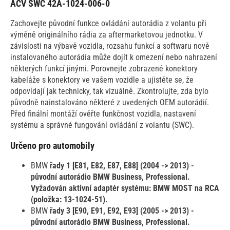
ACV SWC 42A-1024-006-0
Zachovejte původní funkce ovládání autorádia z volantu při
výměně originálního rádia za aftermarketovou jednotku. V
závislosti na výbavě vozidla, rozsahu funkcí a softwaru nově
instalovaného autorádia může dojít k omezení nebo nahrazení
některých funkcí jinými. Porovnejte zobrazené konektory
kabeláže s konektory ve vašem vozidle a ujistěte se, že
odpovídají jak technicky, tak vizuálně. Zkontrolujte, zda bylo
původně nainstalováno některé z uvedených OEM autorádií.
Před finální montáží ověřte funkčnost vozidla, nastavení
systému a správné fungování ovládání z volantu (SWC).
Určeno pro automobily
BMW
řady 1 [E81, E82, E87, E88] (2004 -> 2013) -
původní autorádio BMW Business, Professional.
Vyžadován aktivní adaptér systému: BMW MOST na RCA
(položka: 13-1024-51).
BMW
řady 3 [E90, E91, E92, E93] (2005 -> 2013) -
původní autorádio BMW Business, Professional.