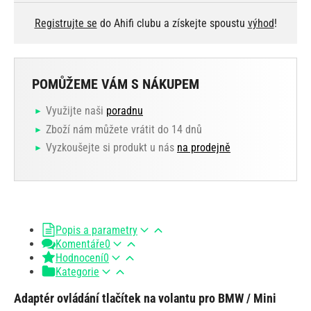
Registrujte se
do Ahifi clubu a získejte spoustu
výhod
!
POMŮŽEME VÁM S NÁKUPEM
Využijte naši
poradnu
Zboží nám můžete vrátit do 14 dnů
Vyzkoušejte si produkt u nás
na prodejně
Popis a parametry
Komentáře
0
Hodnocení
0
Kategorie
Adaptér ovládání tlačítek na volantu pro BMW / Mini