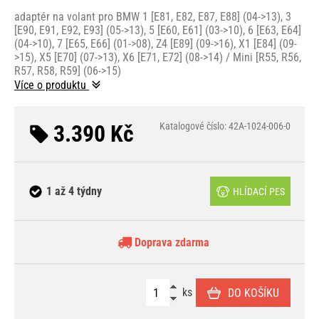
adaptér na volant pro BMW 1 [E81, E82, E87, E88] (04->13), 3
[E90, E91, E92, E93] (05->13), 5 [E60, E61] (03->10), 6 [E63, E64]
(04->10), 7 [E65, E66] (01->08), Z4 [E89] (09->16), X1 [E84] (09-
>15), X5 [E70] (07->13), X6 [E71, E72] (08->14) / Mini [R55, R56,
R57, R58, R59] (06->15)
Více o produktu
3.390 Kč
Katalogové číslo: 42A-1024-006-0
1 až 4 týdny
HLÍDACÍ PES
Doprava zdarma
ks
DO KOŠÍKU