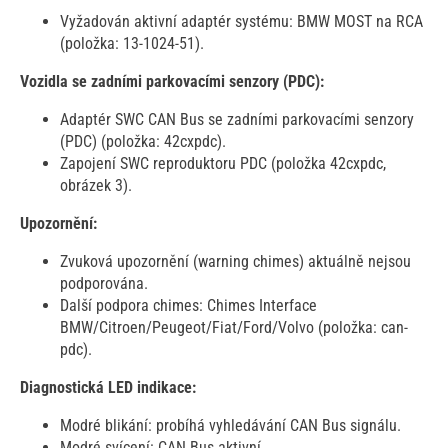
Vyžadován aktivní adaptér systému: BMW MOST na RCA
(položka: 13-1024-51).
Vozidla se zadními parkovacími senzory (PDC):
Adaptér SWC CAN Bus se zadními parkovacími senzory
(PDC) (položka: 42cxpdc).
Zapojení SWC reproduktoru PDC (položka 42cxpdc,
obrázek 3).
Upozornění:
Zvuková upozornění (warning chimes) aktuálně nejsou
podporována.
Další podpora chimes: Chimes Interface
BMW/Citroen/Peugeot/Fiat/Ford/Volvo (položka: can-
pdc).
Diagnostická LED indikace:
Modré blikání: probíhá vyhledávání CAN Bus signálu.
Modré svícení: CAN Bus aktivní.