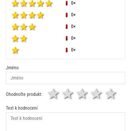
0×
0×
0×
0×
0×
Jméno
1 hvězda
2 hvězdy
3 hvěz
4 hv
5
Ohodnoťte produkt:
Text k hodnocení