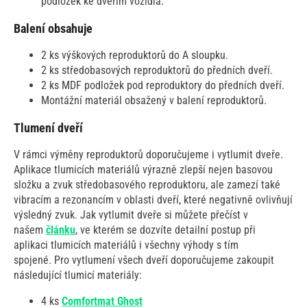
podložek ke dveřím vozidla.
Balení obsahuje
2 ks výškových reproduktorů do A sloupku.
2 ks středobasových reproduktorů do předních dveří.
2 ks MDF podložek pod reproduktory do předních dveří.
Montážní materiál obsažený v balení reproduktorů.
Tlumení dveří
V rámci výměny reproduktorů doporučujeme i vytlumit dveře.
Aplikace tlumicích materiálů výrazně zlepší nejen basovou
složku a zvuk středobasového reproduktoru, ale zamezí také
vibracím a rezonancím v oblasti dveří, které negativně ovlivňují
výsledný zvuk. Jak vytlumit dveře si můžete přečíst v
našem
článku
, ve kterém se dozvíte detailní postup při
aplikaci tlumicích materiálů i všechny výhody s tím
spojené. Pro vytlumení všech dveří doporučujeme zakoupit
následující tlumicí materiály:
4 ks
Comfortmat Ghost