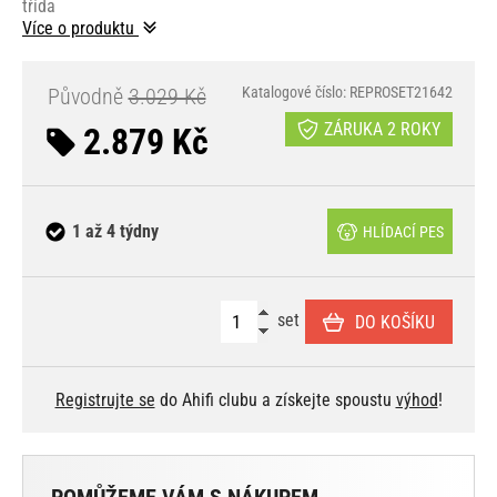
třída
Více o produktu
Původně
3.029 Kč
Katalogové číslo: REPROSET21642
ZÁRUKA 2 ROKY
2.879 Kč
1 až 4 týdny
HLÍDACÍ PES
set
DO KOŠÍKU
Registrujte se
do Ahifi clubu a získejte spoustu
výhod
!