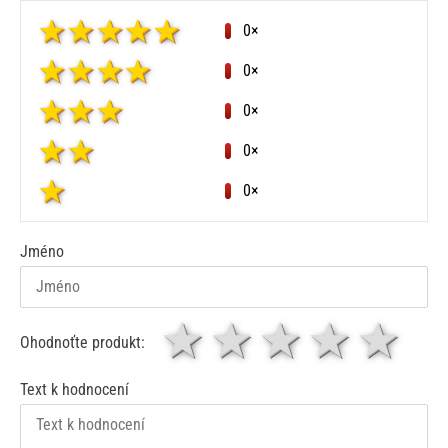
0×
0×
0×
0×
0×
Jméno
1 hvězda
2 hvězdy
3 hvěz
4 hv
5
Ohodnoťte produkt:
Text k hodnocení