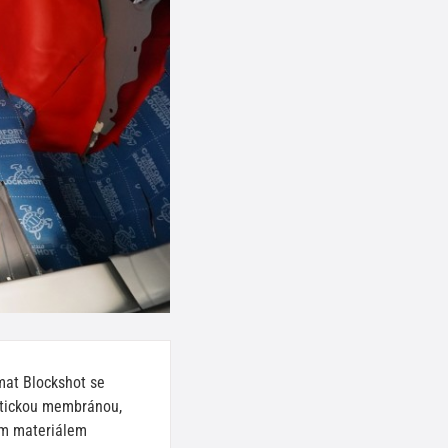
mat Blockshot se
stickou membránou,
ým materiálem