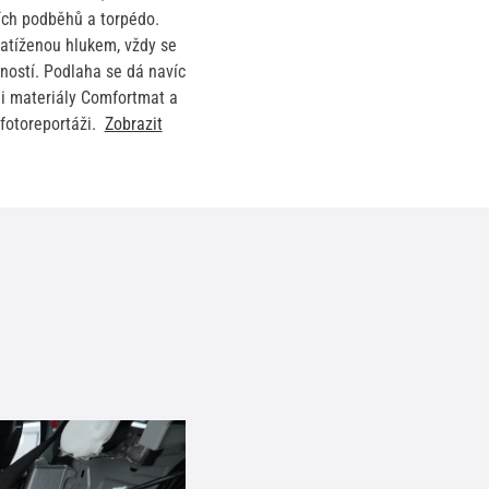
ích podběhů a torpédo.
atíženou hlukem, vždy se
ností. Podlaha se dá navíc
i materiály Comfortmat a
otoreportáži.
Zobrazit
+
Do košíku
-
+
Do košíku
-
+
Do košíku
-
+
Do košíku
-
+
Do košíku
-