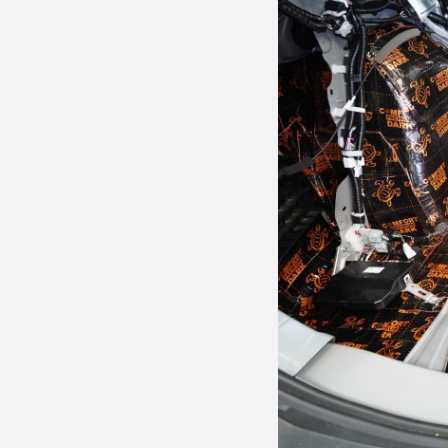
6.
Comfortmat Neoprene 
7.
Comfortmat Soft Wave