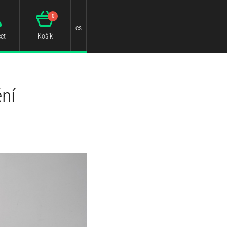
0
cs
et
Košík
ní