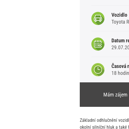
Vozidlo
Toyota 
Datum r
29.07.2
Časová 
18 hodin
Mám zájem 
Základní odhlučnění vozid
okolní silníční hluk a tak