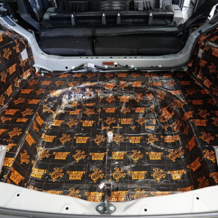
6
2 ks
199 Kč
4 ks
599 Kč