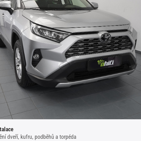
talace
ní dveří, kufru, podběhů a torpéda