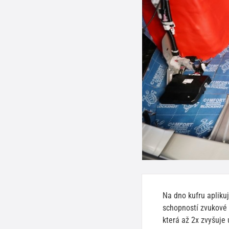
Na dno kufru apliku
schopností zvukové 
která až 2x zvyšuje