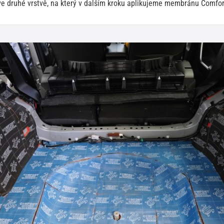
e druhé vrstvě, na který v dalším kroku aplikujeme membránu Comfor