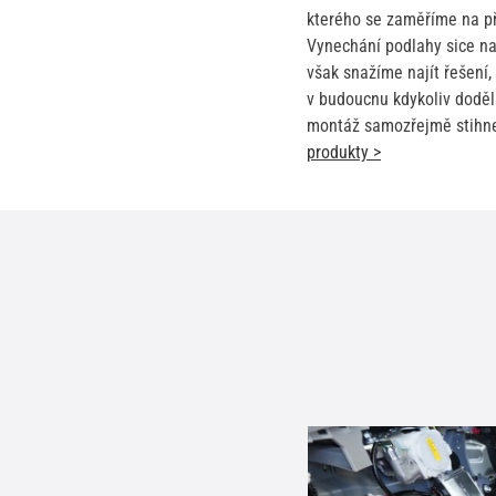
kterého se zaměříme na př
Vynechání podlahy sice na
však snažíme najít řešení
v budoucnu kdykoliv dodě
montáž samozřejmě stihnem
produkty
>
1.
Comfortmat D2
2.
Comfortmat D4
3.
Comfortmat Integra Ge
4.
Comfortmat Blockshot 
5.
Comfortmat Blockator