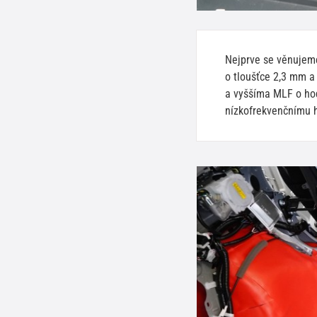
Nejprve se věnujem
o tloušťce 2,3 mm a
a vyššíma MLF o hod
nízkofrekvenčnímu h