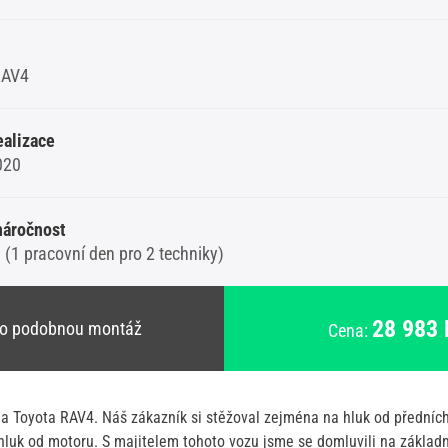
RAV4
ealizace
020
náročnost
 (1 pracovní den pro 2 techniky)
28 983 
o podobnou montáž
Cena:
la Toyota RAV4. Náš zákazník si stěžoval zejména na hluk od předníc
é hluk od motoru. S majitelem tohoto vozu jsme se domluvili na základ