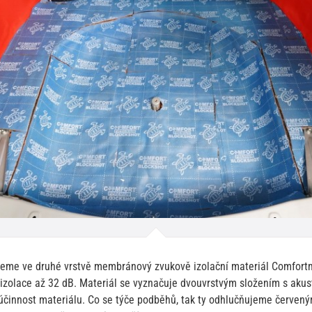
jeme ve druhé vrstvě membránový zvukově izolační materiál Comfort
izolace až 32 dB. Materiál se vyznačuje dvouvrstvým složením s aku
 účinnost materiálu. Co se týče podběhů, tak ty odhlučňujeme červen