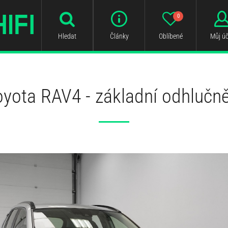
0
Hledat
Články
Oblíbené
Můj úč
oyota RAV4 - základní odhlučně