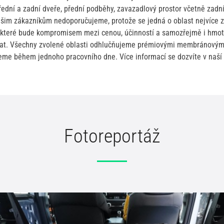
ední a zadní dveře, přední podběhy, zavazadlový prostor včetně zadn
šim zákazníkům nedoporučujeme, protože se jedná o oblast nejvíce z
, které bude kompromisem mezi cenou, účinností a samozřejmě i hmot
lat. Všechny zvolené oblasti odhlučňujeme prémiovými membránovým
e během jednoho pracovního dne. Více informací se dozvíte v naší f
17 ks
239 Kč
5 ks
319 Kč
Fotoreportáž
n2
4 ks
349 Kč
Gen2
9 ks
399 Kč
3 ks
299 Kč