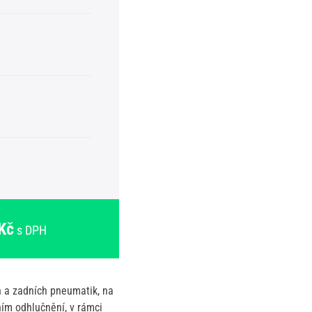
Kč
s DPH
h a zadních pneumatik, na
ním odhlučnění, v rámci