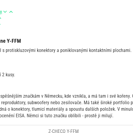
ry
Line Y-FFM
el s protiskluzovými konektory a poniklovanými kontaktními plochami.
í 2 kusy.
úspěšnějším značkám v Německu, kde vznikla, a má tam i své kořeny. 
ou reproduktory, subwoofery nebo zesilovače. Má také široké portfolio 
edná o konektory, tlumicí materiály a spoustu dalších položek. V minulo
cenění EISA. Němci si tuto značku oblíbili - prostě ji milují.
Z-CHECO Y-FFM