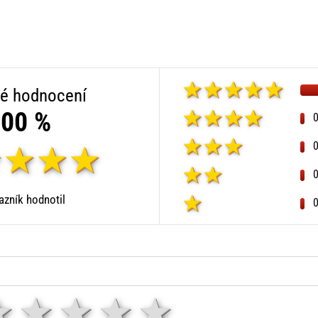
é hodnocení
00 %
zník hodnotil
1 hvězda
2 hvězdy
3 hvězdy
4 hvězdy
5 hvězd