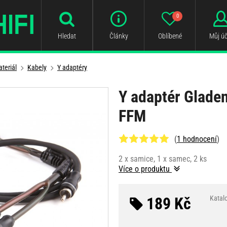
0
Hledat
Články
Oblíbené
Můj úč
teriál
Kabely
Y adaptéry
Y adaptér Gladen
FFM
(
1 hodnocení
)
2 x samice, 1 x samec, 2 ks
Více o produktu
189 Kč
Katal