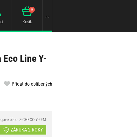
0
cs
et
Košík
 Eco Line Y-
Přidat do oblíbených
ogové číslo: Z-CHECO Y-FFM
ZÁRUKA 2 ROKY