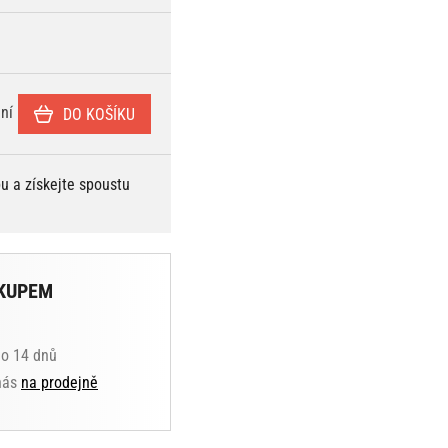
ní
DO KOŠÍKU
bu a získejte spoustu
KUPEM
do 14 dnů
 nás
na prodejně