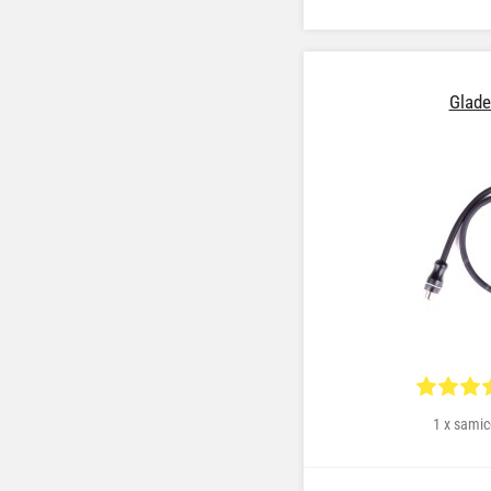
Glade
1 x samic