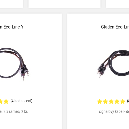
n Eco Line Y
Gladen Eco Li
(4 hodnocení)
(
e, 2 x samec, 2 ks
signálový kabel - 