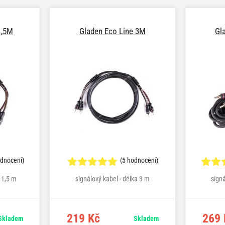
1,5M
Gladen Eco Line 3M
Gl
odnocení)
(5 hodnocení)
a 1,5 m
signálový kabel - délka 3 m
signá
219 Kč
269 
Skladem
Skladem